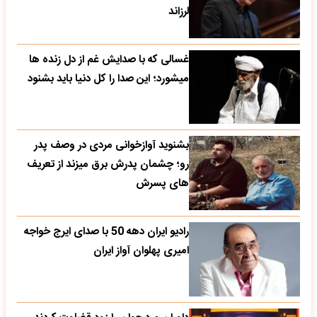
لرزاند
غسالی که با صدایش غم از دل زنده ها
میشورد؛ این صدا را کل دنیا باید بشنود
بشنوید آوازخوانی مردی در وصف پدر
رو؛ چشمان پدرش برق میزند از تعریف
های پسرش
رادیو ایران دهه 50 با صدای ایرج خواجه
امیری پهلوان آواز ایران