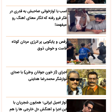
اسب با آوازخوانی صاحبش به قدری در
فکر فرو رفته که انگار معنای آهنگ رو
میفهمد!
رقص و پایکوبی پر انرژی مردان کوتاه
قامت و خوش ذوق
اجرای (از خون جوانان وطن) با صدای
نوازشگر محمدرضا هدایتی
آواز اصیل ایرانی؛ همایون شجریان با
این اجرا و آهنگش دل خارجی ها را هم