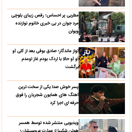
مطربی پر احساس؛ رقص زیبای بلوچی
مرد جوان در بی خبری خانوم نوازنده
ویولن
آواز ماندگار؛ صادق بوقی بعد از کلی آو
آو آو حالا با اردک بودم غاز اومدم
برگشت
پسر خوش صدا یکی از سخت ترین
آهنگ های همایون شجریان را فوق
حرفه ای اجرا کرد
ویدیویی منتشر شده توسط همسر
هوتن شکیبا از عمارت عروسیشان؛