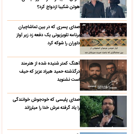
هوتن شکیبا ازدواج کرد؟
صدای پسری که در بین تماشاچیان
برنامه تلویزیونی یک دفعه زد زیر آواز
داوران را شوکه کرد
آهنگ کمتر شنیده شده از هنرمند
درگذشته حمید هیراد عزیز که حیف
است نشنوید
صدای پلیسی که خودجوش خوانندگی
را یاد گرفته عرش خدا را میلرزاند