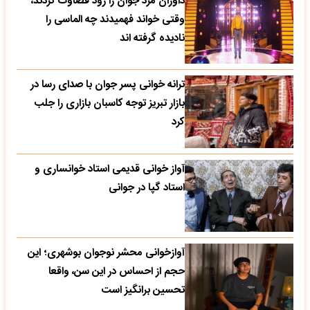
داوران مرد جوان را زود قضاوت کردند،
وقتی خواند فهمیدند چه الماسی را
نادیده گرفته اند
ترانه خوانی پسر جوان با صدای رسا در
بازار تبریز توجه کاسبان بازاری را جلب
کرد
آواز خوانی قدیمی استاد خوانساری و
استاد گپا در جوانی
آوازخوانی محشر نوجوان بوشهری؛ این
حجم از احساس در این سن، واقعا
تحسین‌ برانگیز است