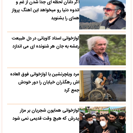
اگر دلتان لحظه ای جدا شدن از غم و
اندوه دنیا رو میخواهد این آهنگ پرواز
همای را بشنوید
آوازخوانی استاد کاویانی در دل طبیعت
رعشه به جان هر شنونده ای می اندازد
مرد ویلچرنشین با آوازخوانی فوق العاده
اش رهگذران خیابان را دور خودش
جمع کرد
آوازخوانی همایون شجریان بر مزار
پدرش که هیچ وقت قدیمی نمی شود