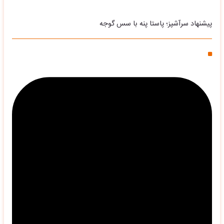
پیشنهاد سرآشپز؛ پاستا پنه با سس گوجه