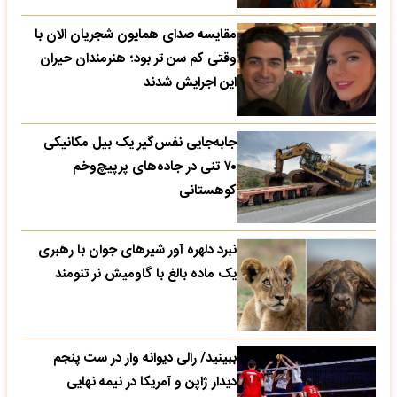
مقایسه صدای همایون شجریان الان با
وقتی کم سن تر بود؛ هنرمندان حیران
این اجرایش شدند
جابه‌جایی نفس‌گیر یک بیل مکانیکی
۷۰ تنی در جاده‌های پرپیچ‌وخم
کوهستانی
نبرد دلهره آور شیرهای جوان با رهبری
یک ماده بالغ با گاومیش نر تنومند
ببینید/ رالی دیوانه وار در ست پنجم
دیدار ژاپن و آمریکا در نیمه نهایی