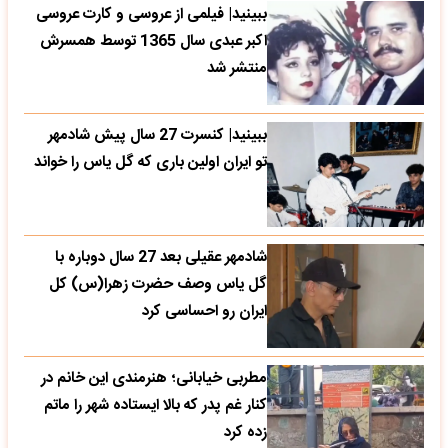
ببینید| فیلمی از عروسی و کارت عروسی
اکبر عبدی سال 1365 توسط همسرش
منتشر شد
ببینید| کنسرت 27 سال پیش شادمهر
تو ایران اولین باری که گل یاس را خواند
شادمهر عقیلی بعد 27 سال دوباره با
گل یاس وصف حضرت زهرا(س) کل
ایران رو احساسی کرد
مطربی خیابانی؛ هنرمندی این خانم در
کنار غم پدر که بالا ایستاده شهر را ماتم
زده کرد