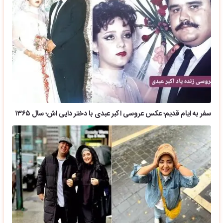
سفر به ایام قدیم؛ عکس عروسی اکبر عبدی با دختر دایی اش؛ سال ۱۳۶۵