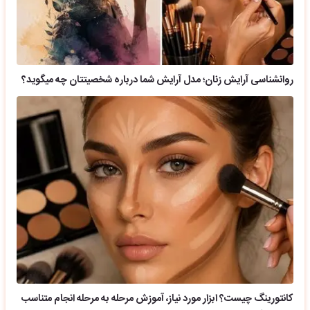
روانشناسی آرایش زنان؛ مدل آرایش شما درباره شخصیتتان چه میگوید؟
کانتورینگ چیست؟ ابزار مورد نیاز، آموزش مرحله به مرحله انجام متناسب