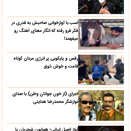
اسب با آوازخوانی صاحبش به قدری در
فکر فرو رفته که انگار معنای آهنگ رو
میفهمد!
رقص و پایکوبی پر انرژی مردان کوتاه
قامت و خوش ذوق
اجرای (از خون جوانان وطن) با صدای
نوازشگر محمدرضا هدایتی
آواز اصیل ایرانی؛ همایون شجریان با