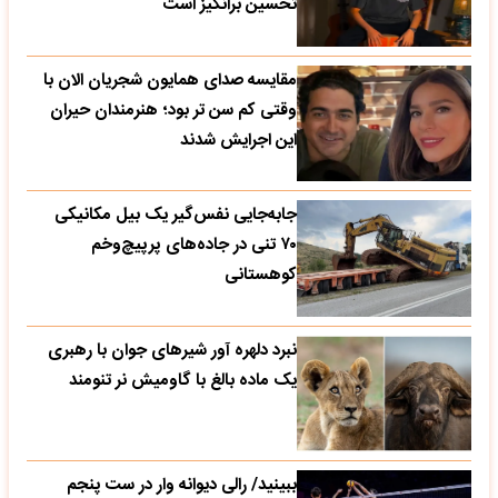
تحسین‌ برانگیز است
مقایسه صدای همایون شجریان الان با
وقتی کم سن تر بود؛ هنرمندان حیران
این اجرایش شدند
جابه‌جایی نفس‌گیر یک بیل مکانیکی
۷۰ تنی در جاده‌های پرپیچ‌وخم
کوهستانی
نبرد دلهره آور شیرهای جوان با رهبری
یک ماده بالغ با گاومیش نر تنومند
ببینید/ رالی دیوانه وار در ست پنجم