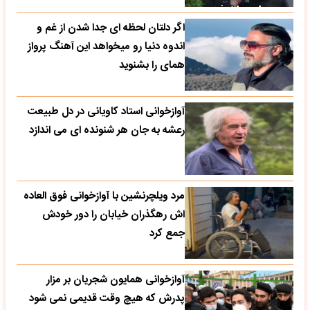
اگر دلتان لحظه ای جدا شدن از غم و
اندوه دنیا رو میخواهد این آهنگ پرواز
همای را بشنوید
آوازخوانی استاد کاویانی در دل طبیعت
رعشه به جان هر شنونده ای می اندازد
مرد ویلچرنشین با آوازخوانی فوق العاده
اش رهگذران خیابان را دور خودش
جمع کرد
آوازخوانی همایون شجریان بر مزار
پدرش که هیچ وقت قدیمی نمی شود