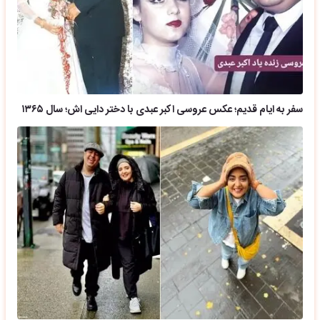
سفر به ایام قدیم؛ عکس عروسی اکبر عبدی با دختر دایی اش؛ سال ۱۳۶۵