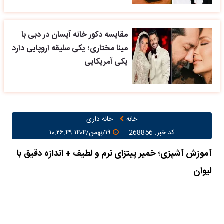
مقایسه دکور خانه آیسان در دبی با
مینا مختاری؛ یکی سلیقه اروپایی دارد
یکی آمریکایی
خانه
خانه داری
کد خبر: 268856
۱۹/بهمن/۱۴۰۴ ۱۰:۲۶:۴۹
آموزش آشپزی؛ خمیر پیتزای نرم و لطیف + اندازه دقیق با
لیوان