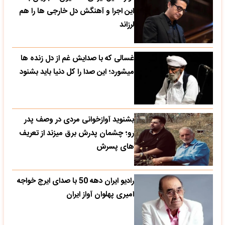
این اجرا و آهنگش دل خارجی ها را هم
لرزاند
غسالی که با صدایش غم از دل زنده ها
میشورد؛ این صدا را کل دنیا باید بشنود
بشنوید آوازخوانی مردی در وصف پدر
رو؛ چشمان پدرش برق میزند از تعریف
های پسرش
رادیو ایران دهه 50 با صدای ایرج خواجه
امیری پهلوان آواز ایران