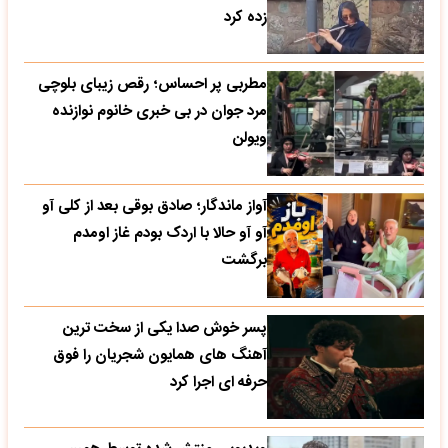
زده کرد
مطربی پر احساس؛ رقص زیبای بلوچی
مرد جوان در بی خبری خانوم نوازنده
ویولن
آواز ماندگار؛ صادق بوقی بعد از کلی آو
آو آو حالا با اردک بودم غاز اومدم
برگشت
پسر خوش صدا یکی از سخت ترین
آهنگ های همایون شجریان را فوق
حرفه ای اجرا کرد