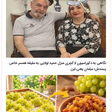
نگاهی به دکوراسیون لاکچری منزل حمید لولایی به سلیقه همسر خاص
پسندش؛ مبلمان یعنی این