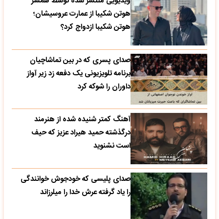
ویدیویی منتشر شده توسط همسر
هوتن شکیبا از عمارت عروسیشان؛
هوتن شکیبا ازدواج کرد؟
صدای پسری که در بین تماشاچیان
برنامه تلویزیونی یک دفعه زد زیر آواز
داوران را شوکه کرد
آهنگ کمتر شنیده شده از هنرمند
درگذشته حمید هیراد عزیز که حیف
است نشنوید
صدای پلیسی که خودجوش خوانندگی
را یاد گرفته عرش خدا را میلرزاند