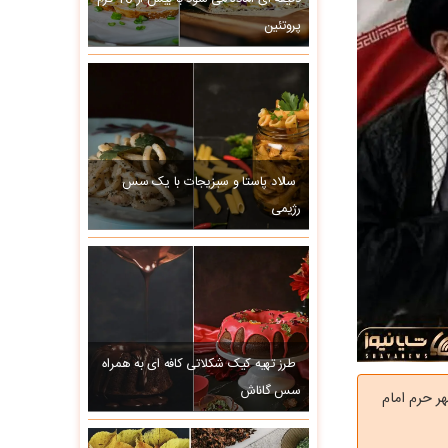
پروتئین
سالاد پاستا و سبزیجات با یک سس
رژیمی
طرز تهیه کیک شکلاتی کافه ای به همراه
سس گاناش
ر حرم امام