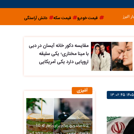
ار البرز
قیمت خودرو
قیمت سکه
دانش آراستگی
مقایسه دکور خانه آیسان در دبی
با مینا مختاری؛ یکی سلیقه
اروپایی دارد یکی آمریکایی
آشپزی
2 تا ساندویچ سالم برای ناهار که 10
دقیقه ای آماده می شود با بیش از 10 گرم