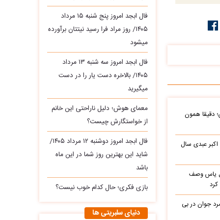
فال ابجد امروز پنج شنبه ۱۵ مرداد
۱۴۰۵/ روز مراد فرا رسید نیتتان برآورده
میشود
فال ابجد امروز سه‌ شنبه ۱۳ مرداد
۱۴۰۵/ بالاخره دست یار را در دست
میگیرید
معمای هوش؛ دلیل ناراحتی این خانم
؛ دقیقا همون
از خواستگارش چیست؟
فال ابجد امروز دوشنبه ۱۲ مرداد ۱۴۰۵/
 اکبر عبدی سال
شاید این بهترین روز شما در این ماه
باشد
باره با گل یاس وصف
کرد
بازی فکری؛ حال کدام خوب نیست؟
د جوان در بی
دنیای سلبریتی ها