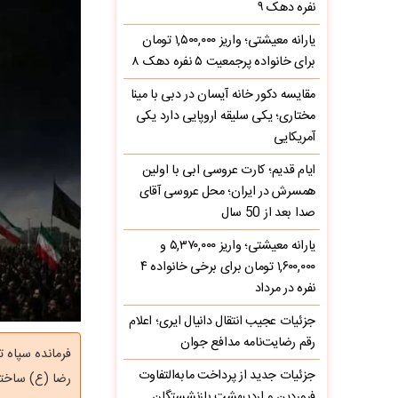
نفره دهک ۹
یارانه معیشتی؛ واریز ۱,۵۰۰,۰۰۰ تومان
برای خانواده پرجمعیت ۵ نفره دهک ۸
مقایسه دکور خانه آیسان در دبی با مینا
مختاری؛ یکی سلیقه اروپایی دارد یکی
آمریکایی
ایام قدیم؛ کارت عروسی ابی با اولین
همسرش در ایران؛ محل عروسی آقای
صدا بعد از 50 سال
یارانه معیشتی؛ واریز ۵,۳۷۰,۰۰۰ و
۱,۶۰۰,۰۰۰ تومان برای برخی خانواده ۴
نفره در مرداد
جزئیات عجیب انتقال دانیال ایری؛ اعلام
رقم رضایت‌نامه مدافع جوان
فرمانده سپاه ت
جزئیات جدید از پرداخت مابه‌التفاوت
رضا (ع) ساخته
فروردین و اردیبهشت بازنشستگان