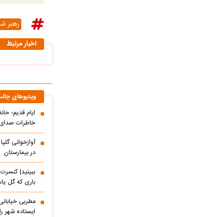
رهبر شه
اخبار مرتبط
ویدیوهای جال
ایام قدیم؛ خان
خاطرات صدای م
آوازخوانی گلپا
در بیمارستان
باری که گل یاس
مطربی خیابانی؛
ایستاده شهر را 