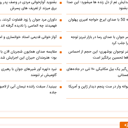
دایش غم از دل زنده ها میشورد؛ این صدا
بشنوید آوازخوانی مردی در وصف پدر 
 بشنود
برق میزند از تعریف های پسرش
رادیو ایران دهه 50 با صدای ایرج خواجه امیری پهلوان
داوران مرد جوان را زود قضاوت کردند، 
فهمیدند چه الماسی را نادیده گرفته اند
ر جوان با صدای رسا در بازار تبریز توجه
آواز خوانی قدیمی استاد خوانساری و است
را جلب کرد
ر نوجوان بوشهری؛ این حجم از احساس
مقایسه صدای همایون شجریان الان با 
عا تحسین‌ برانگیز است
بود؛ هنرمندان حیران این اجرایش شدن
جابه‌جایی نفس‌گیر یک بیل مکانیکی ۷۰ تنی در جاده‌های
نبرد دلهره آور شیرهای جوان با رهبری ی
ستانی
گاومیش نر تنومند
رالی دیوانه وار در ست پنجم دیدار ژاپن و آمریکا
ببینید/ سبقت راننده نیسان آبی از لامبو
جاده
ژه