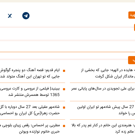
ید
ب
ه هایده در الهیه؛ جایی که بخشی از
ایام قدیم؛ قصه آهنگ دو پنجره گوگوش
اندگار ایران شکل گرفت
جایی که تو تهران این آهنگ متولد شد
 برای علی تجویدی در سال‌های پایانی عمر
ببینید| فیلمی از عروسی و کارت عروسی
1365 توسط همسرش منتشر شد
ببینید| کنسرت 27 سال پیش شادمهر تو ایران اولین
شادمهر عقیلی بعد 27 سال دو
 را خواند
حضرت زهرا(س) کل ایران رو احساسی 
 هنرمندی این خانم در کنار غم پدر که بالا
مطربی پر احساس؛ رقص زیبای بلوچی مر
ماتم زده کرد
خبری خانوم نوازنده ویولن