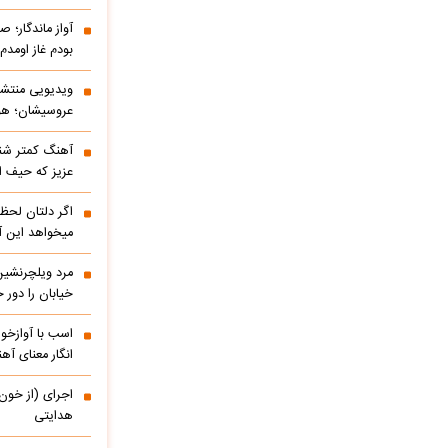
آواز ماندگار؛ ص
بودم غاز اومد
ویدیویی منتشر
عروسیشان؛ هوت
آهنگ کمتر شنی
عزیز که حیف 
اگر دلتان لحظه
میخواهد این آ
مرد ویلچرنشین 
خیابان را دور
اسب با آوازخو
انگار معنای آه
اجرای (از خون
هدایتی