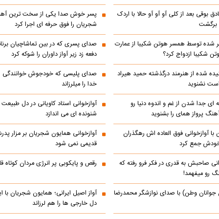
ادق بوقی بعد از کلی آو آو آو حالا با اردک
پسر خوش صدا یکی از سخت ترین آهن
م برگشت
شجریان را فوق حرفه ای اجرا کرد
 شده توسط همسر هوتن شکیبا از عمارت
صدای پسری که در بین تماشاچیان برنام
ن شکیبا ازدواج کرد؟
دفعه زد زیر آواز داوران را شوکه کرد
ده شده از هنرمند درگذشته حمید هیراد
صدای پلیسی که خودجوش خوانندگی را 
است نشنوید
خدا را میلرزاند
 ای جدا شدن از غم و اندوه دنیا رو
آوازخوانی استاد کاویانی در دل طبیعت 
هنگ پرواز همای را بشنوید
شنونده ای می اندازد
با آوازخوانی فوق العاده اش رهگذران
آوازخوانی همایون شجریان بر مزار پد
 خودش جمع کرد
قدیمی نمی شود
انی صاحبش به قدری در فکر فرو رفته که
رقص و پایکوبی پر انرژی مردان کوتاه
نگ رو میفهمد!
 جوانان وطن) با صدای نوازشگر محمدرضا
آواز اصیل ایرانی؛ همایون شجریان با 
دل خارجی ها را هم لرزاند