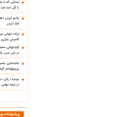
غسالی که با ص
را کل دنیا باید
آواز ایران
ترانه خوانی پس
کاسبان بازاری 
آوازخوانی محش
در این سن، واق
پرپیچ‌وخم کوه
ببینید/ 
در نیمه نهایی
پیشنهادات وی