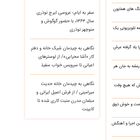
گ های همایون
سفر به ایام,؛ عروسی ایرج نوذری
سال ۱۳۶۳، با حضور گوگوش و
ه تلویزیونی یک
منوچهر نوذری
یاد گرفته عرش
نگاهی به چیدمان شیک خانه و دفترِ
کار «آشا محرابی»/ از لوسترهای
اعیانی تا سرویس خواب سفیذ
رعشه به جان هر
نگاهی به چیدمان خانه حدیث
رش که هیچ وقت
میرامینی / از فرش اصیل ایرانی و
مبلمان مدرن منبت‌ کاری‌ شده تا
 قامت و خوش ذوق
کابینت
این اجرا و آهنگش