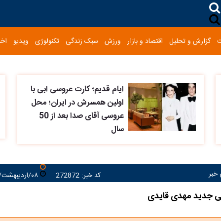
گزارش و تحلیل
اقتصاد و بازار
ورزش
سبک زندگی
تکنولوژی
ویدیو
اخب
ایام قدیم؛ کارت عروسی ابی با
اولین همسرش در ایران؛ محل
عروسی آقای صدا بعد از 50
سال
 خبر
کد خبر: 272872
۰۸/اردیبهشت/۱۴۰۵ ۱۲:۱۰:۳۳
ی جدید مهدی قایدی