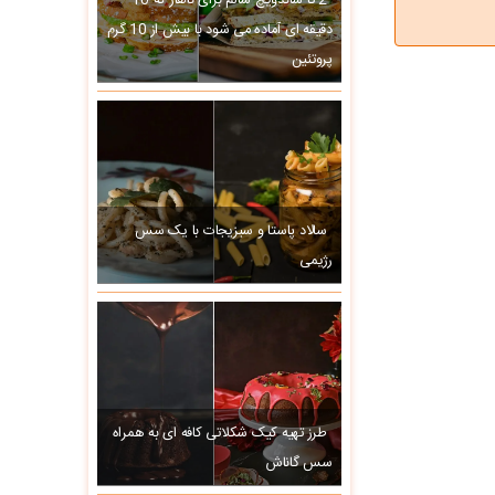
2 تا ساندویچ سالم برای ناهار که 10
دقیقه ای آماده می شود با بیش از 10 گرم
پروتئین
سالاد پاستا و سبزیجات با یک سس
رژیمی
طرز تهیه کیک شکلاتی کافه ای به همراه
سس گاناش