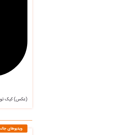
(عکس) کیک تولد
ویدیوهای جال