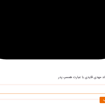
 مهدی قایدی با عبارت همسر، پدر
ب