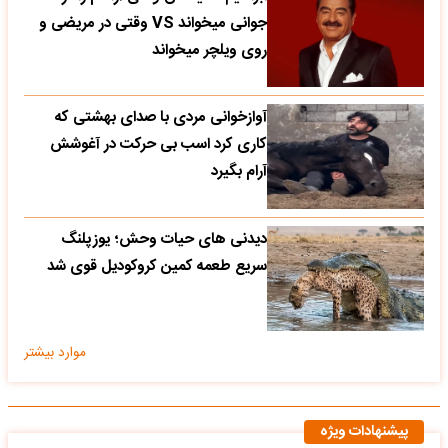
جوانی میخواند VS وقتی در مریضی و
روی ویلچر میخواند
آوازخوانی مردی با صدای بهشتی که
کاری کرد اسب بی حرکت در آغوشش
آرام بگیرد
دیدنی های حیات وحش؛ یوزپلنگ
سریع طعمه کمین کروکودیل قوی شد
موارد بیشتر
پیشنهادات ویژه