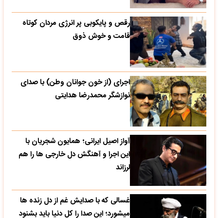
رقص و پایکوبی پر انرژی مردان کوتاه
قامت و خوش ذوق
اجرای (از خون جوانان وطن) با صدای
نوازشگر محمدرضا هدایتی
آواز اصیل ایرانی؛ همایون شجریان با
این اجرا و آهنگش دل خارجی ها را هم
لرزاند
غسالی که با صدایش غم از دل زنده ها
میشورد؛ این صدا را کل دنیا باید بشنود