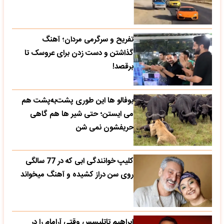
تفریح و سرگرمی مردان؛ آهنگ
گذاشتن و دست زدن برای عروسک تا
برقصد!
بوفالو ها این‌ طوری پشت‌به‌پشت هم
می‌ ایستن؛ حتی شیر ها هم گاهی
حریفشون نمی‌ شن
کلیپ خوانندگی ابی که در 77 سالگی
روی سن دراز کشیده و آهنگ میخواند
ابراهیم تاتلیسس وقتی آرامام را در