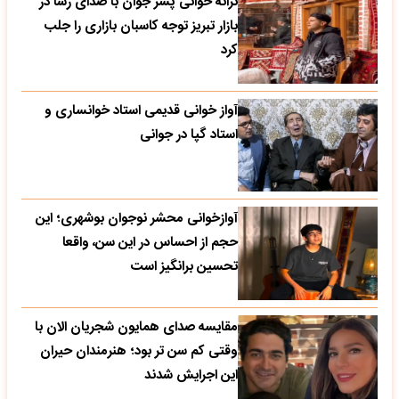
ترانه خوانی پسر جوان با صدای رسا در
بازار تبریز توجه کاسبان بازاری را جلب
کرد
آواز خوانی قدیمی استاد خوانساری و
استاد گپا در جوانی
آوازخوانی محشر نوجوان بوشهری؛ این
حجم از احساس در این سن، واقعا
تحسین‌ برانگیز است
مقایسه صدای همایون شجریان الان با
وقتی کم سن تر بود؛ هنرمندان حیران
این اجرایش شدند