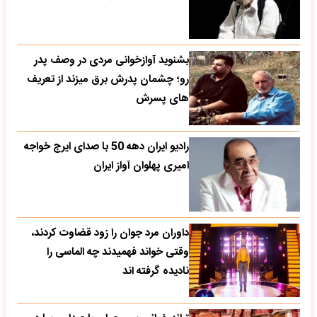
بشنوید آوازخوانی مردی در وصف پدر
رو؛ چشمان پدرش برق میزند از تعریف
های پسرش
رادیو ایران دهه 50 با صدای ایرج خواجه
امیری پهلوان آواز ایران
داوران مرد جوان را زود قضاوت کردند،
وقتی خواند فهمیدند چه الماسی را
نادیده گرفته اند