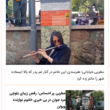
مطربی خیابانی؛ هنرمندی این خانم در کنار غم پدر که بالا ایستاده
شهر را ماتم زده کرد
مطربی پر احساس؛ رقص زیبای بلوچی
مرد جوان در بی خبری خانوم نوازنده
ویولن