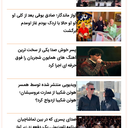
آواز ماندگار؛ صادق بوقی بعد از کلی آو
آو آو حالا با اردک بودم غاز اومدم
برگشت
پسر خوش صدا یکی از سخت ترین
آهنگ های همایون شجریان را فوق
حرفه ای اجرا کرد
ویدیویی منتشر شده توسط همسر
هوتن شکیبا از عمارت عروسیشان؛
هوتن شکیبا ازدواج کرد؟
صدای پسری که در بین تماشاچیان
برنامه تلویزیونی یک دفعه زد زیر آواز