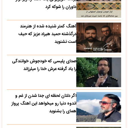
داوران را شوکه کرد
آهنگ کمتر شنیده شده از هنرمند
درگذشته حمید هیراد عزیز که حیف
است نشنوید
صدای پلیسی که خودجوش خوانندگی
را یاد گرفته عرش خدا را میلرزاند
اگر دلتان لحظه ای جدا شدن از غم و
اندوه دنیا رو میخواهد این آهنگ پرواز
همای را بشنوید