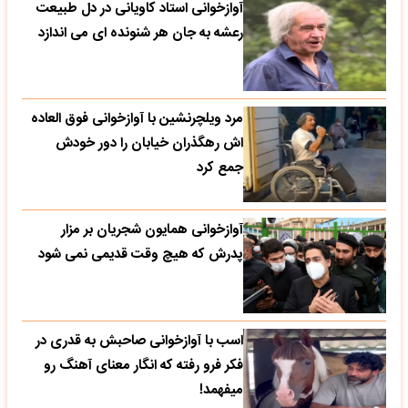
آوازخوانی استاد کاویانی در دل طبیعت
رعشه به جان هر شنونده ای می اندازد
مرد ویلچرنشین با آوازخوانی فوق العاده
اش رهگذران خیابان را دور خودش
جمع کرد
آوازخوانی همایون شجریان بر مزار
پدرش که هیچ وقت قدیمی نمی شود
اسب با آوازخوانی صاحبش به قدری در
فکر فرو رفته که انگار معنای آهنگ رو
میفهمد!