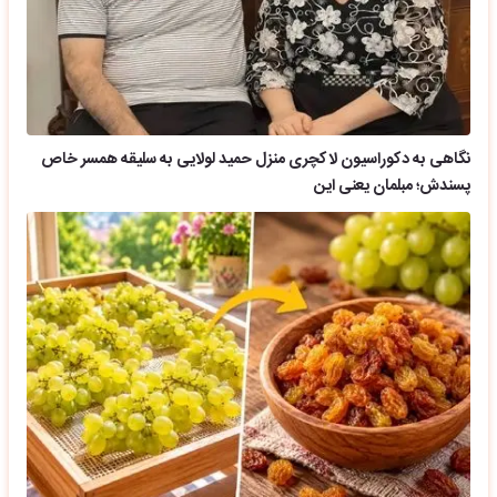
نگاهی به دکوراسیون لاکچری منزل حمید لولایی به سلیقه همسر خاص
پسندش؛ مبلمان یعنی این