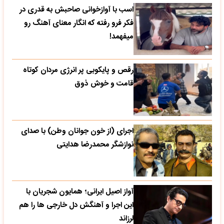
اسب با آوازخوانی صاحبش به قدری در
فکر فرو رفته که انگار معنای آهنگ رو
میفهمد!
رقص و پایکوبی پر انرژی مردان کوتاه
قامت و خوش ذوق
اجرای (از خون جوانان وطن) با صدای
نوازشگر محمدرضا هدایتی
آواز اصیل ایرانی؛ همایون شجریان با
این اجرا و آهنگش دل خارجی ها را هم
لرزاند