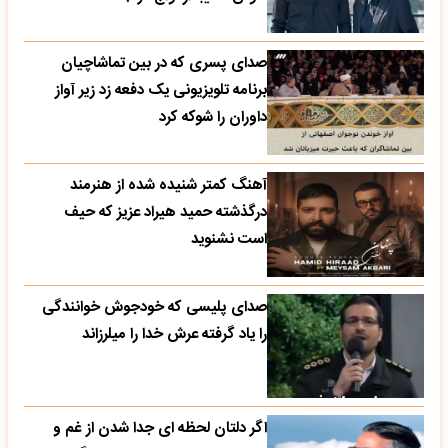
صدای پسری که در بین تماشاچیان
برنامه تلویزیونی یک دفعه زد زیر آواز
داوران را شوکه کرد
آهنگ کمتر شنیده شده از هنرمند
درگذشته حمید هیراد عزیز که حیف
است نشنوید
صدای پلیسی که خودجوش خوانندگی
را یاد گرفته عرش خدا را میلرزاند
اگر دلتان لحظه ای جدا شدن از غم و