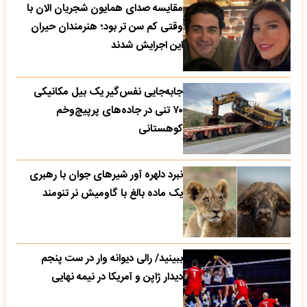
مقایسه صدای همایون شجریان الان با
وقتی کم سن تر بود؛ هنرمندان حیران
این اجرایش شدند
جابه‌جایی نفس‌گیر یک بیل مکانیکی
۷۰ تنی در جاده‌های پرپیچ‌وخم
کوهستانی
نبرد دلهره آور شیرهای جوان با رهبری
یک ماده بالغ با گاومیش نر تنومند
ببینید/ رالی دیوانه وار در ست پنجم
دیدار ژاپن و آمریکا در نیمه نهایی