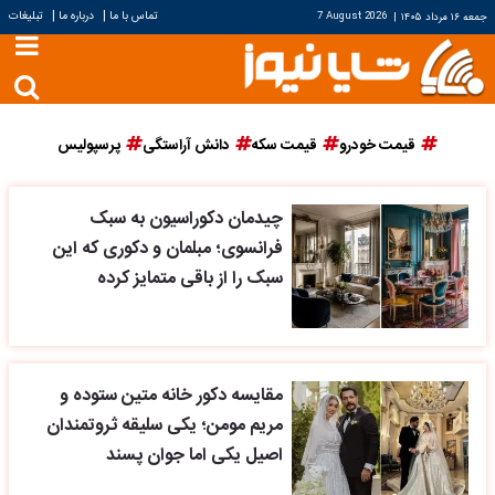
|
|
تماس با ما
درباره ما
تبلیغات
جمعه ۱۶ مرداد ۱۴۰۵
|
7 August 2026
قیمت خودرو
قیمت سکه
دانش آراستگی
پرسپولیس
چیدمان دکوراسیون به سبک
فرانسوی؛ مبلمان و دکوری که این
سبک را از باقی متمایز کرده
مقایسه دکور خانه متین ستوده و
مریم مومن؛ یکی سلیقه ثروتمندان
اصیل یکی اما جوان پسند