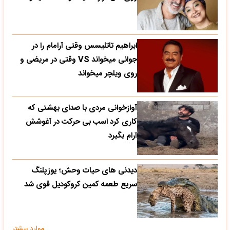
ابراهیم تاتلیسس وقتی آرامام را در
جوانی میخواند VS وقتی در مریضی و
روی ویلچر میخواند
آوازخوانی مردی با صدای بهشتی که
کاری کرد اسب بی حرکت در آغوشش
آرام بگیرد
دیدنی های حیات وحش؛ یوزپلنگ
سریع طعمه کمین کروکودیل قوی شد
موارد بیشتر