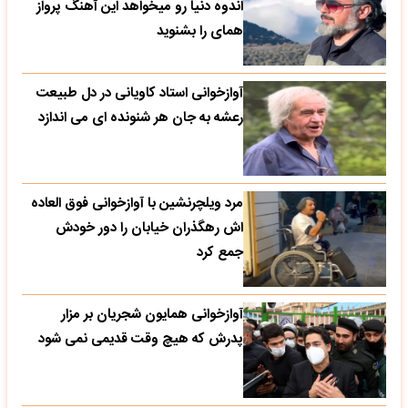
اندوه دنیا رو میخواهد این آهنگ پرواز
همای را بشنوید
آوازخوانی استاد کاویانی در دل طبیعت
رعشه به جان هر شنونده ای می اندازد
مرد ویلچرنشین با آوازخوانی فوق العاده
اش رهگذران خیابان را دور خودش
جمع کرد
آوازخوانی همایون شجریان بر مزار
پدرش که هیچ وقت قدیمی نمی شود