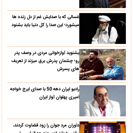
غسالی که با صدایش غم از دل زنده ها
میشورد؛ این صدا را کل دنیا باید بشنود
بشنوید آوازخوانی مردی در وصف پدر
رو؛ چشمان پدرش برق میزند از تعریف
های پسرش
رادیو ایران دهه 50 با صدای ایرج خواجه
امیری پهلوان آواز ایران
داوران مرد جوان را زود قضاوت کردند،