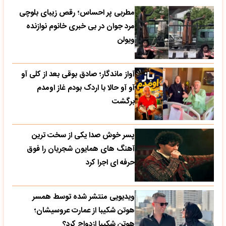
مطربی پر احساس؛ رقص زیبای بلوچی
مرد جوان در بی خبری خانوم نوازنده
ویولن
آواز ماندگار؛ صادق بوقی بعد از کلی آو
آو آو حالا با اردک بودم غاز اومدم
برگشت
پسر خوش صدا یکی از سخت ترین
آهنگ های همایون شجریان را فوق
حرفه ای اجرا کرد
ویدیویی منتشر شده توسط همسر
هوتن شکیبا از عمارت عروسیشان؛
هوتن شکیبا ازدواج کرد؟