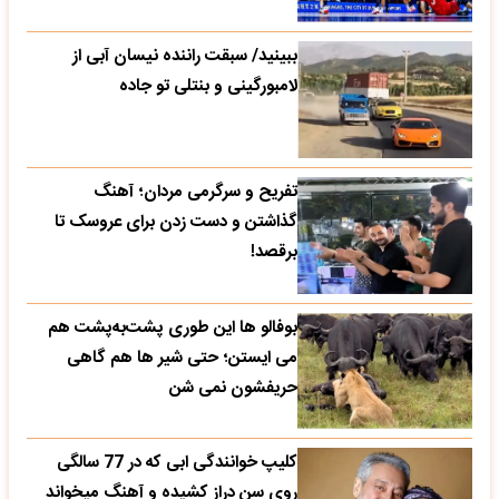
ببینید/ سبقت راننده نیسان آبی از
لامبورگینی و بنتلی تو جاده
تفریح و سرگرمی مردان؛ آهنگ
گذاشتن و دست زدن برای عروسک تا
برقصد!
بوفالو ها این‌ طوری پشت‌به‌پشت هم
می‌ ایستن؛ حتی شیر ها هم گاهی
حریفشون نمی‌ شن
کلیپ خوانندگی ابی که در 77 سالگی
روی سن دراز کشیده و آهنگ میخواند