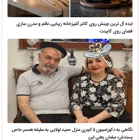
ایده آل ترین چینش روی کانتر آشپزخانه؛ زیبایی، نظم و مدرن سازی
فضای روی کابینت
نگاهی به دکوراسیون لاکچری منزل حمید لولایی به سلیقه همسر خاص
پسندش؛ مبلمان یعنی این