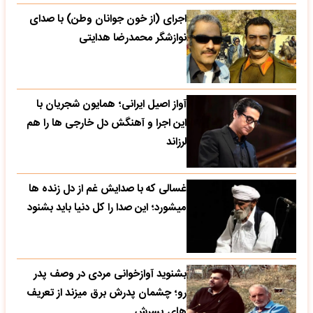
اجرای (از خون جوانان وطن) با صدای
نوازشگر محمدرضا هدایتی
آواز اصیل ایرانی؛ همایون شجریان با
این اجرا و آهنگش دل خارجی ها را هم
لرزاند
غسالی که با صدایش غم از دل زنده ها
میشورد؛ این صدا را کل دنیا باید بشنود
بشنوید آوازخوانی مردی در وصف پدر
رو؛ چشمان پدرش برق میزند از تعریف
های پسرش