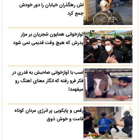
اش رهگذران خیابان را دور خودش
جمع کرد
آوازخوانی همایون شجریان بر مزار
پدرش که هیچ وقت قدیمی نمی شود
اسب با آوازخوانی صاحبش به قدری در
فکر فرو رفته که انگار معنای آهنگ رو
میفهمد!
رقص و پایکوبی پر انرژی مردان کوتاه
قامت و خوش ذوق