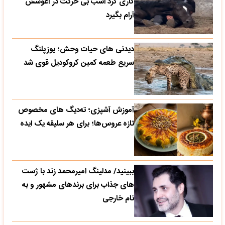
کاری کرد اسب بی حرکت در آغوشش
آرام بگیرد
دیدنی های حیات وحش؛ یوزپلنگ
سریع طعمه کمین کروکودیل قوی شد
آموزش آشپزی؛ ته‌دیگ‌ های مخصوص
تازه‌ عروس‌ها؛ برای هر سلیقه یک ایده
ببینید/ مدلینگ امیرمحمد زند با ژست
های جذاب برای برندهای مشهور و به
نام خارجی