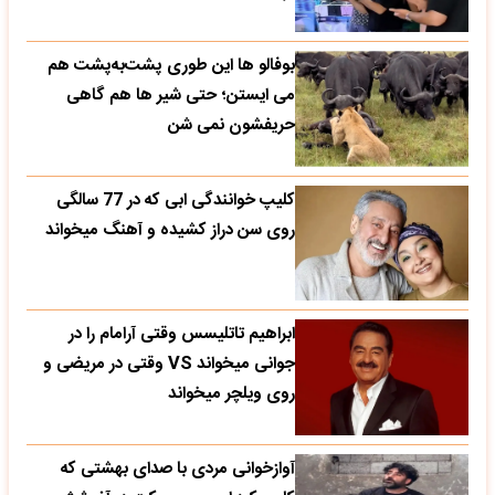
بوفالو ها این‌ طوری پشت‌به‌پشت هم
می‌ ایستن؛ حتی شیر ها هم گاهی
حریفشون نمی‌ شن
کلیپ خوانندگی ابی که در 77 سالگی
روی سن دراز کشیده و آهنگ میخواند
ابراهیم تاتلیسس وقتی آرامام را در
جوانی میخواند VS وقتی در مریضی و
روی ویلچر میخواند
آوازخوانی مردی با صدای بهشتی که