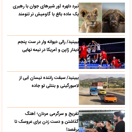
نبرد دلهره آور شیرهای جوان با رهبری
یک ماده بالغ با گاومیش نر تنومند
ببینید/ رالی دیوانه وار در ست پنجم
دیدار ژاپن و آمریکا در نیمه نهایی
ببینید/ سبقت راننده نیسان آبی از
لامبورگینی و بنتلی تو جاده
تفریح و سرگرمی مردان؛ آهنگ
گذاشتن و دست زدن برای عروسک تا
برقصد!