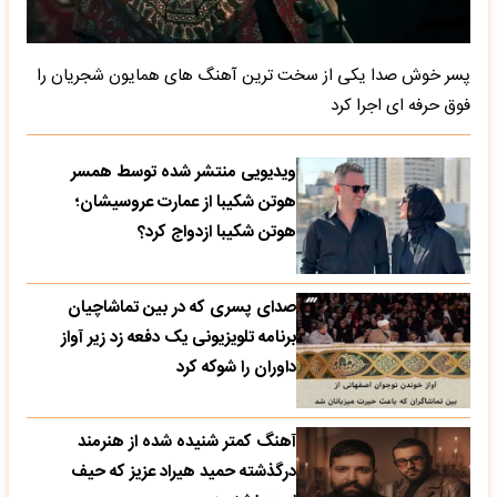
پسر خوش صدا یکی از سخت ترین آهنگ های همایون شجریان را
فوق حرفه ای اجرا کرد
ویدیویی منتشر شده توسط همسر
هوتن شکیبا از عمارت عروسیشان؛
هوتن شکیبا ازدواج کرد؟
صدای پسری که در بین تماشاچیان
برنامه تلویزیونی یک دفعه زد زیر آواز
داوران را شوکه کرد
آهنگ کمتر شنیده شده از هنرمند
درگذشته حمید هیراد عزیز که حیف