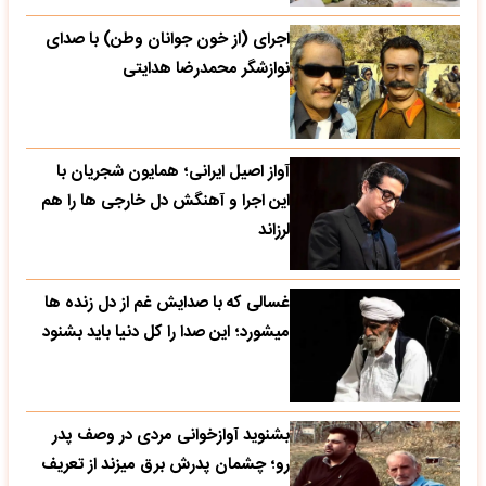
اجرای (از خون جوانان وطن) با صدای
نوازشگر محمدرضا هدایتی
آواز اصیل ایرانی؛ همایون شجریان با
این اجرا و آهنگش دل خارجی ها را هم
لرزاند
غسالی که با صدایش غم از دل زنده ها
میشورد؛ این صدا را کل دنیا باید بشنود
بشنوید آوازخوانی مردی در وصف پدر
رو؛ چشمان پدرش برق میزند از تعریف