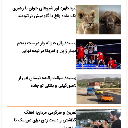
نبرد دلهره آور شیرهای جوان با رهبری
یک ماده بالغ با گاومیش نر تنومند
ببینید/ رالی دیوانه وار در ست پنجم
دیدار ژاپن و آمریکا در نیمه نهایی
ببینید/ سبقت راننده نیسان آبی از
لامبورگینی و بنتلی تو جاده
تفریح و سرگرمی مردان؛ آهنگ
گذاشتن و دست زدن برای عروسک تا