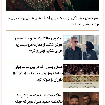
پسر خوش صدا یکی از سخت ترین آهنگ های همایون شجریان را
فوق حرفه ای اجرا کرد
ویدیویی منتشر شده توسط همسر
هوتن شکیبا از عمارت عروسیشان؛
هوتن شکیبا ازدواج کرد؟
صدای پسری که در بین تماشاچیان
برنامه تلویزیونی یک دفعه زد زیر آواز
داوران را شوکه کرد
آهنگ کمتر شنیده شده از هنرمند
درگذشته حمید هیراد عزیز که حیف