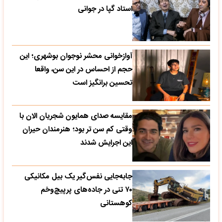
استاد گپا در جوانی
آوازخوانی محشر نوجوان بوشهری؛ این
حجم از احساس در این سن، واقعا
تحسین‌ برانگیز است
مقایسه صدای همایون شجریان الان با
وقتی کم سن تر بود؛ هنرمندان حیران
این اجرایش شدند
جابه‌جایی نفس‌گیر یک بیل مکانیکی
۷۰ تنی در جاده‌های پرپیچ‌وخم
کوهستانی