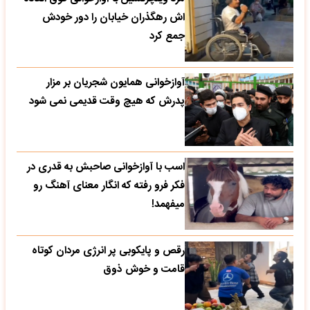
اش رهگذران خیابان را دور خودش
جمع کرد
آوازخوانی همایون شجریان بر مزار
پدرش که هیچ وقت قدیمی نمی شود
اسب با آوازخوانی صاحبش به قدری در
فکر فرو رفته که انگار معنای آهنگ رو
میفهمد!
رقص و پایکوبی پر انرژی مردان کوتاه
قامت و خوش ذوق