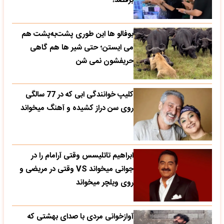
برقصد!
بوفالو ها این‌ طوری پشت‌به‌پشت هم
می‌ ایستن؛ حتی شیر ها هم گاهی
حریفشون نمی‌ شن
کلیپ خوانندگی ابی که در 77 سالگی
روی سن دراز کشیده و آهنگ میخواند
ابراهیم تاتلیسس وقتی آرامام را در
جوانی میخواند VS وقتی در مریضی و
روی ویلچر میخواند
آوازخوانی مردی با صدای بهشتی که