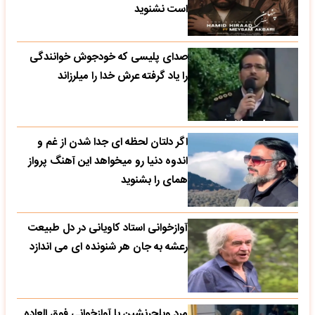
است نشنوید
صدای پلیسی که خودجوش خوانندگی
را یاد گرفته عرش خدا را میلرزاند
اگر دلتان لحظه ای جدا شدن از غم و
اندوه دنیا رو میخواهد این آهنگ پرواز
همای را بشنوید
آوازخوانی استاد کاویانی در دل طبیعت
رعشه به جان هر شنونده ای می اندازد
مرد ویلچرنشین با آوازخوانی فوق العاده