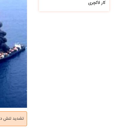
کار لاکچری
تشدید تنش در خلیج