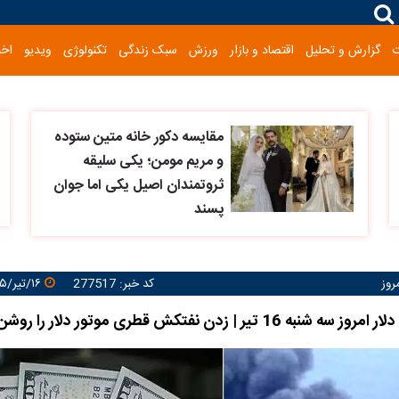
گزارش و تحلیل
اقتصاد و بازار
ورزش
سبک زندگی
تکنولوژی
ویدیو
اخب
مقایسه دکور خانه متین ستوده
و مریم مومن؛ یکی سلیقه
ثروتمندان اصیل یکی اما جوان
پسند
روز
کد خبر: 277517
۱۶/تیر/۱۴۰۵ ۲۳:۳۳:۳۹
 تیر | زدن نفتکش قطری موتور دلار را روشن کرد