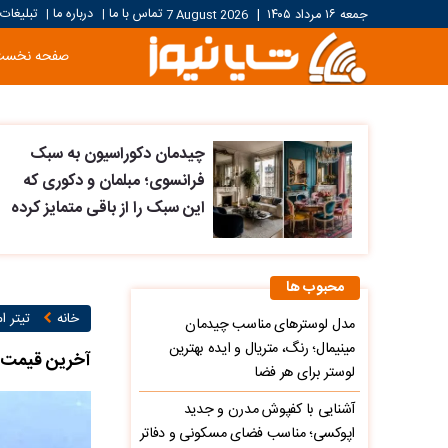
تماس با ما
درباره ما
تبلیغات
جمعه ۱۶ مرداد ۱۴۰۵
|
7 August 2026
|
|
صفحه نخست
چیدمان دکوراسیون به سبک
فرانسوی؛ مبلمان و دکوری که
این سبک را از باقی متمایز کرده
محبوب ها
خانه
تیتر ام
مدل لوسترهای مناسب چیدمان
مینیمال؛ رنگ، متریال و ایده بهترین
آخرین قیمت دلار امروز سه شنبه 16
لوستر برای هر فضا
آشنایی با کفپوش مدرن و جدید
اپوکسی؛ مناسب فضای مسکونی و دفاتر