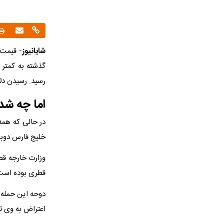
شایانیوز
رسید. رسیدن دلار به ای
اما چه شد 
در حالی که همه
خلیج فارس دوبار
وزارت خارجه قط
قطری بوده است
دوحه این حمله ر
اعتراض به وی ت