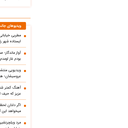
ویدیوهای جال
مطربی خیابانی؛
ایستاده شهر را 
آواز ماندگار؛ ص
بودم غاز اومد
ویدیویی منتشر
عروسیشان؛ هوت
آهنگ کمتر شنی
عزیز که حیف 
اگر دلتان لحظه
میخواهد این آ
مرد ویلچرنشین 