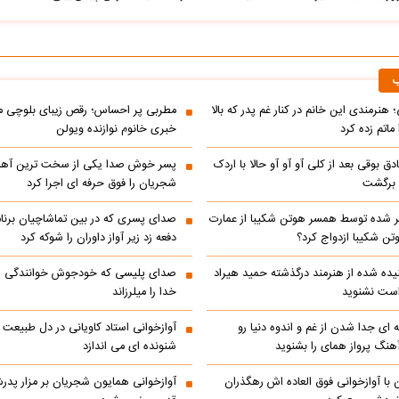
ب
 هنرمندی این خانم در کنار غم پدر که بالا
مطربی پر احساس؛ رقص زیبای بلوچی مر
ماتم زده کرد
خبری خانوم نوازنده ویولن
ادق بوقی بعد از کلی آو آو آو حالا با اردک
پسر خوش صدا یکی از سخت ترین آه
م برگشت
شجریان را فوق حرفه ای اجرا کرد
 شده توسط همسر هوتن شکیبا از عمارت
صدای پسری که در بین تماشاچیان برنام
ن شکیبا ازدواج کرد؟
دفعه زد زیر آواز داوران را شوکه کرد
ده شده از هنرمند درگذشته حمید هیراد
صدای پلیسی که خودجوش خوانندگی را 
است نشنوید
خدا را میلرزاند
 ای جدا شدن از غم و اندوه دنیا رو
آوازخوانی استاد کاویانی در دل طبیعت
هنگ پرواز همای را بشنوید
شنونده ای می اندازد
با آوازخوانی فوق العاده اش رهگذران
آوازخوانی همایون شجریان بر مزار پد