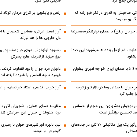
 خودش جمع کرد
قدیمی نمی شود
انی صاحبش به قدری در فکر فرو رفته که
رقص و پایکوبی پر انرژی مردان کوتاه
نگ رو میفهمد!
 جوانان وطن) با صدای نوازشگر محمدرضا
آواز اصیل ایرانی؛ همایون شجریان با 
دل خارجی ها را هم لرزاند
دایش غم از دل زنده ها میشورد؛ این صدا
بشنوید آوازخوانی مردی در وصف پدر 
 بشنود
برق میزند از تعریف های پسرش
رادیو ایران دهه 50 با صدای ایرج خواجه امیری پهلوان
داوران مرد جوان را زود قضاوت کردند، 
فهمیدند چه الماسی را نادیده گرفته اند
ر جوان با صدای رسا در بازار تبریز توجه
آواز خوانی قدیمی استاد خوانساری و است
را جلب کرد
شر نوجوان بوشهری؛ این حجم از احساس
مقایسه صدای همایون شجریان الان با 
عا تحسین‌ برانگیز است
بود؛ هنرمندان حیران این اجرایش شدن
جابه‌جایی نفس‌گیر یک بیل مکانیکی ۷۰ تنی در جاده‌های
نبرد دلهره آور شیرهای جوان با رهبری ی
ستانی
گاومیش نر تنومند