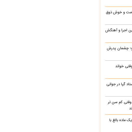
 قامت و خوش ذوق
این اجرا و آهنگش
رو؛ چشمان پدرش
وقتی خواند
اد گپا در جوانی
وقتی کم سن تر
د
ک ماده بالغ با