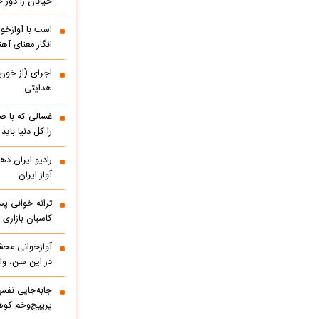
خیابان را دور
اسب با آوازخو
انگار معنای آه
اجرای (از خون
هدایتی
غسالی که با ص
را کل دنیا باید
آواز ایران
ترانه خوانی پس
کاسبان بازاری 
آوازخوانی مح
در این سن، واق
پرپیچ‌وخم کوه