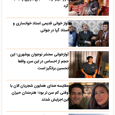
کرد
آواز خوانی قدیمی استاد خوانساری و
استاد گپا در جوانی
آوازخوانی محشر نوجوان بوشهری؛ این
حجم از احساس در این سن، واقعا
تحسین‌ برانگیز است
مقایسه صدای همایون شجریان الان با
وقتی کم سن تر بود؛ هنرمندان حیران
این اجرایش شدند