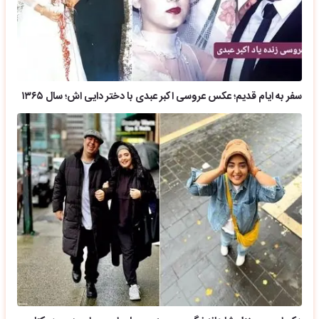
سفر به ایام قدیم؛ عکس عروسی اکبر عبدی با دختر دایی اش؛ سال ۱۳۶۵