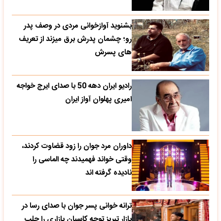
بشنوید آوازخوانی مردی در وصف پدر
رو؛ چشمان پدرش برق میزند از تعریف
های پسرش
رادیو ایران دهه 50 با صدای ایرج خواجه
امیری پهلوان آواز ایران
داوران مرد جوان را زود قضاوت کردند،
وقتی خواند فهمیدند چه الماسی را
نادیده گرفته اند
ترانه خوانی پسر جوان با صدای رسا در
بازار تبریز توجه کاسبان بازاری را جلب