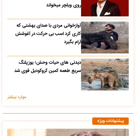
روی ویلچر میخواند
آوازخوانی مردی با صدای بهشتی که
کاری کرد اسب بی حرکت در آغوشش
آرام بگیرد
دیدنی های حیات وحش؛ یوزپلنگ
سریع طعمه کمین کروکودیل قوی شد
موارد بیشتر
پیشنهادات ویژه