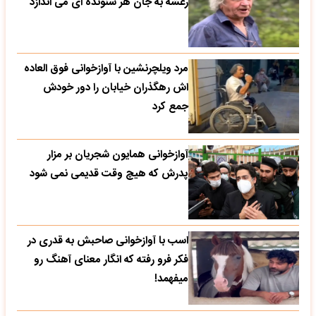
رعشه به جان هر شنونده ای می اندازد
مرد ویلچرنشین با آوازخوانی فوق العاده
اش رهگذران خیابان را دور خودش
جمع کرد
آوازخوانی همایون شجریان بر مزار
پدرش که هیچ وقت قدیمی نمی شود
اسب با آوازخوانی صاحبش به قدری در
فکر فرو رفته که انگار معنای آهنگ رو
میفهمد!