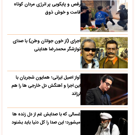
رقص و پایکوبی پر انرژی مردان کوتاه
قامت و خوش ذوق
اجرای (از خون جوانان وطن) با صدای
نوازشگر محمدرضا هدایتی
آواز اصیل ایرانی؛ همایون شجریان با
این اجرا و آهنگش دل خارجی ها را هم
لرزاند
غسالی که با صدایش غم از دل زنده ها
میشورد؛ این صدا را کل دنیا باید بشنود