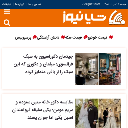
|
|
تماس با ما
درباره ما
تبلیغات
جمعه ۱۶ مرداد ۱۴۰۵
|
7 August 2026
قیمت خودرو
قیمت سکه
دانش آراستگی
پرسپولیس
چیدمان دکوراسیون به سبک
فرانسوی؛ مبلمان و دکوری که این
سبک را از باقی متمایز کرده
مقایسه دکور خانه متین ستوده و
مریم مومن؛ یکی سلیقه ثروتمندان
اصیل یکی اما جوان پسند