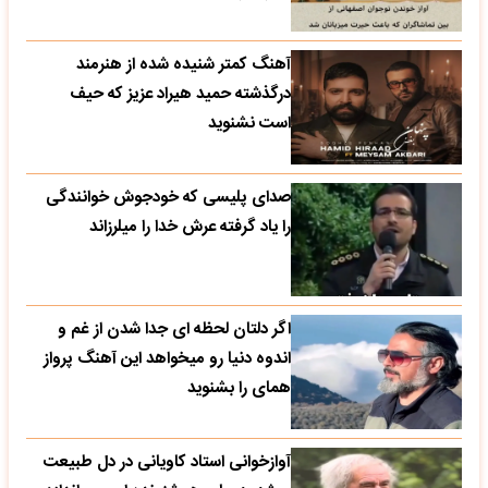
آهنگ کمتر شنیده شده از هنرمند
درگذشته حمید هیراد عزیز که حیف
است نشنوید
صدای پلیسی که خودجوش خوانندگی
را یاد گرفته عرش خدا را میلرزاند
اگر دلتان لحظه ای جدا شدن از غم و
اندوه دنیا رو میخواهد این آهنگ پرواز
همای را بشنوید
آوازخوانی استاد کاویانی در دل طبیعت