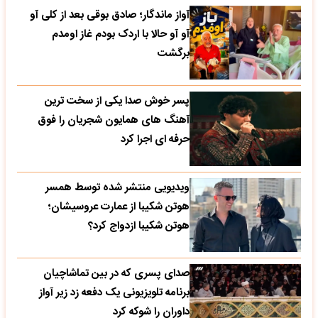
آواز ماندگار؛ صادق بوقی بعد از کلی آو
آو آو حالا با اردک بودم غاز اومدم
برگشت
پسر خوش صدا یکی از سخت ترین
آهنگ های همایون شجریان را فوق
حرفه ای اجرا کرد
ویدیویی منتشر شده توسط همسر
هوتن شکیبا از عمارت عروسیشان؛
هوتن شکیبا ازدواج کرد؟
صدای پسری که در بین تماشاچیان
برنامه تلویزیونی یک دفعه زد زیر آواز
داوران را شوکه کرد