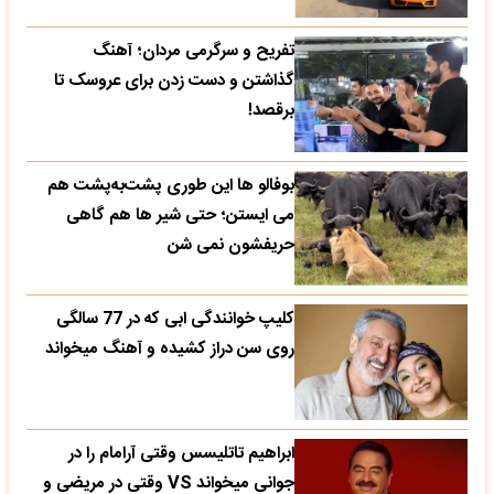
تفریح و سرگرمی مردان؛ آهنگ
گذاشتن و دست زدن برای عروسک تا
برقصد!
بوفالو ها این‌ طوری پشت‌به‌پشت هم
می‌ ایستن؛ حتی شیر ها هم گاهی
حریفشون نمی‌ شن
کلیپ خوانندگی ابی که در 77 سالگی
روی سن دراز کشیده و آهنگ میخواند
ابراهیم تاتلیسس وقتی آرامام را در
جوانی میخواند VS وقتی در مریضی و