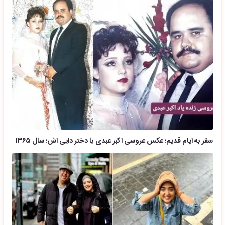
سفر به ایام قدیم؛ عکس عروسی اکبر عبدی با دختر دایی اش؛ سال ۱۳۶۵