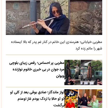
مطربی خیابانی؛ هنرمندی این خانم در کنار غم پدر که بالا ایستاده
شهر را ماتم زده کرد
مطربی پر احساس؛ رقص زیبای بلوچی
مرد جوان در بی خبری خانوم نوازنده
ویولن
آواز ماندگار؛ صادق بوقی بعد از کلی آو
آو آو حالا با اردک بودم غاز اومدم
برگشت