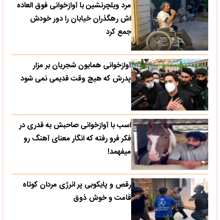
مرد ویلچرنشین با آوازخوانی فوق العاده
اش رهگذران خیابان را دور خودش
جمع کرد
آوازخوانی همایون شجریان بر مزار
پدرش که هیچ وقت قدیمی نمی شود
اسب با آوازخوانی صاحبش به قدری در
فکر فرو رفته که انگار معنای آهنگ رو
میفهمد!
رقص و پایکوبی پر انرژی مردان کوتاه
قامت و خوش ذوق