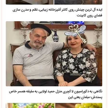
ایده آل ترین چینش روی کانتر آشپزخانه؛ زیبایی، نظم و مدرن سازی
فضای روی کابینت
نگاهی به دکوراسیون لاکچری منزل حمید لولایی به سلیقه همسر خاص
پسندش؛ مبلمان یعنی این