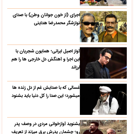
اجرای (از خون جوانان وطن) با صدای
نوازشگر محمدرضا هدایتی
آواز اصیل ایرانی؛ همایون شجریان با
این اجرا و آهنگش دل خارجی ها را هم
لرزاند
غسالی که با صدایش غم از دل زنده ها
میشورد؛ این صدا را کل دنیا باید بشنود
بشنوید آوازخوانی مردی در وصف پدر
رو؛ چشمان پدرش برق میزند از تعریف