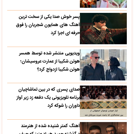
پسر خوش صدا یکی از سخت ترین
آهنگ های همایون شجریان را فوق
حرفه ای اجرا کرد
ویدیویی منتشر شده توسط همسر
هوتن شکیبا از عمارت عروسیشان؛
هوتن شکیبا ازدواج کرد؟
صدای پسری که در بین تماشاچیان
برنامه تلویزیونی یک دفعه زد زیر آواز
داوران را شوکه کرد
آهنگ کمتر شنیده شده از هنرمند