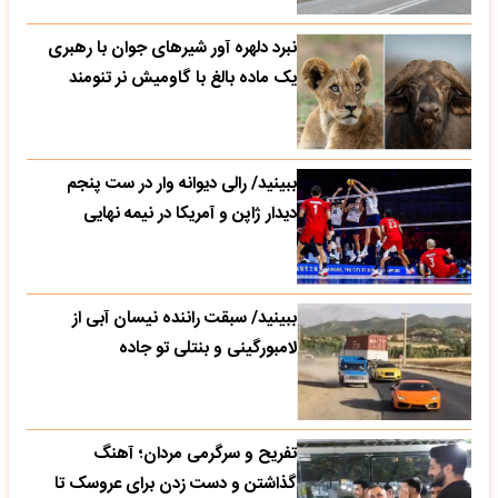
نبرد دلهره آور شیرهای جوان با رهبری
یک ماده بالغ با گاومیش نر تنومند
ببینید/ رالی دیوانه وار در ست پنجم
دیدار ژاپن و آمریکا در نیمه نهایی
ببینید/ سبقت راننده نیسان آبی از
لامبورگینی و بنتلی تو جاده
تفریح و سرگرمی مردان؛ آهنگ
گذاشتن و دست زدن برای عروسک تا