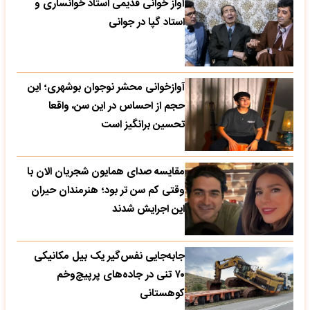
آواز خوانی قدیمی استاد خوانساری و
استاد گپا در جوانی
آوازخوانی محشر نوجوان بوشهری؛ این
حجم از احساس در این سن، واقعا
تحسین‌ برانگیز است
مقایسه صدای همایون شجریان الان با
وقتی کم سن تر بود؛ هنرمندان حیران
این اجرایش شدند
جابه‌جایی نفس‌گیر یک بیل مکانیکی
۷۰ تنی در جاده‌های پرپیچ‌وخم
کوهستانی