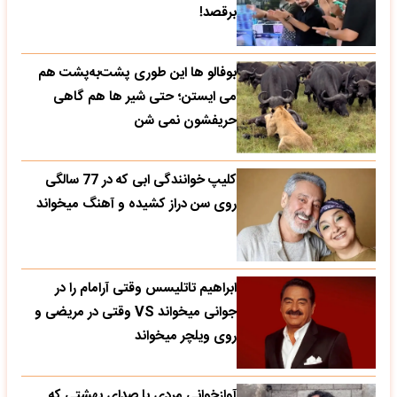
برقصد!
بوفالو ها این‌ طوری پشت‌به‌پشت هم
می‌ ایستن؛ حتی شیر ها هم گاهی
حریفشون نمی‌ شن
کلیپ خوانندگی ابی که در 77 سالگی
روی سن دراز کشیده و آهنگ میخواند
ابراهیم تاتلیسس وقتی آرامام را در
جوانی میخواند VS وقتی در مریضی و
روی ویلچر میخواند
آوازخوانی مردی با صدای بهشتی که