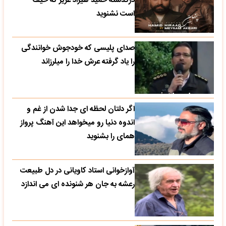
درگذشته حمید هیراد عزیز که حیف
است نشنوید
صدای پلیسی که خودجوش خوانندگی
را یاد گرفته عرش خدا را میلرزاند
اگر دلتان لحظه ای جدا شدن از غم و
اندوه دنیا رو میخواهد این آهنگ پرواز
همای را بشنوید
آوازخوانی استاد کاویانی در دل طبیعت
رعشه به جان هر شنونده ای می اندازد