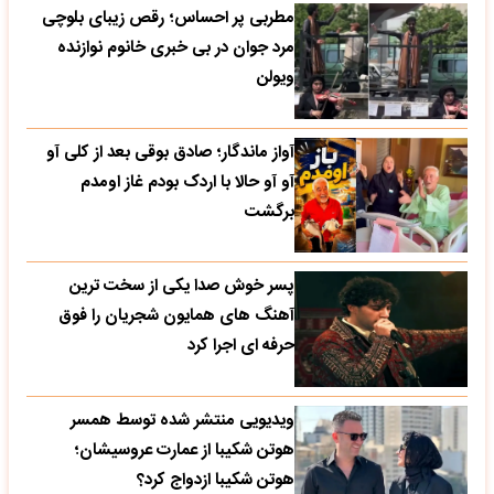
مطربی پر احساس؛ رقص زیبای بلوچی
مرد جوان در بی خبری خانوم نوازنده
ویولن
آواز ماندگار؛ صادق بوقی بعد از کلی آو
آو آو حالا با اردک بودم غاز اومدم
برگشت
پسر خوش صدا یکی از سخت ترین
آهنگ های همایون شجریان را فوق
حرفه ای اجرا کرد
ویدیویی منتشر شده توسط همسر
هوتن شکیبا از عمارت عروسیشان؛
هوتن شکیبا ازدواج کرد؟