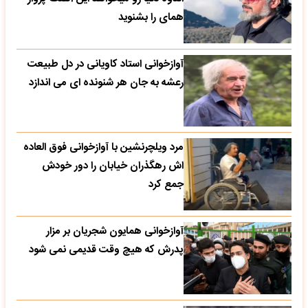
همای را بشنوید
آوازخوانی استاد کاویانی در دل طبیعت
رعشه به جان هر شنونده ای می اندازد
مرد ویلچرنشین با آوازخوانی فوق العاده
اش رهگذران خیابان را دور خودش
جمع کرد
آوازخوانی همایون شجریان بر مزار
پدرش که هیچ وقت قدیمی نمی شود