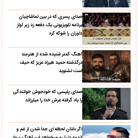
صدای پسری که در بین تماشاچیان
برنامه تلویزیونی یک دفعه زد زیر آواز
داوران را شوکه کرد
آهنگ کمتر شنیده شده از هنرمند
درگذشته حمید هیراد عزیز که حیف
است نشنوید
صدای پلیسی که خودجوش خوانندگی
را یاد گرفته عرش خدا را میلرزاند
اگر دلتان لحظه ای جدا شدن از غم و
اندوه دنیا رو میخواهد این آهنگ پرواز