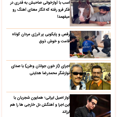
اسب با آوازخوانی صاحبش به قدری در
فکر فرو رفته که انگار معنای آهنگ رو
میفهمد!
رقص و پایکوبی پر انرژی مردان کوتاه
قامت و خوش ذوق
اجرای (از خون جوانان وطن) با صدای
نوازشگر محمدرضا هدایتی
آواز اصیل ایرانی؛ همایون شجریان با
این اجرا و آهنگش دل خارجی ها را هم
لرزاند