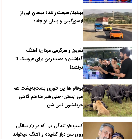
ببینید/ سبقت راننده نیسان آبی از
لامبورگینی و بنتلی تو جاده
تفریح و سرگرمی مردان؛ آهنگ
گذاشتن و دست زدن برای عروسک تا
برقصد!
بوفالو ها این‌ طوری پشت‌به‌پشت هم
می‌ ایستن؛ حتی شیر ها هم گاهی
حریفشون نمی‌ شن
کلیپ خوانندگی ابی که در 77 سالگی
روی سن دراز کشیده و آهنگ میخواند