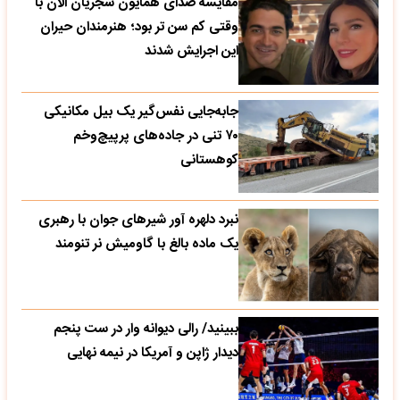
مقایسه صدای همایون شجریان الان با
وقتی کم سن تر بود؛ هنرمندان حیران
این اجرایش شدند
جابه‌جایی نفس‌گیر یک بیل مکانیکی
۷۰ تنی در جاده‌های پرپیچ‌وخم
کوهستانی
نبرد دلهره آور شیرهای جوان با رهبری
یک ماده بالغ با گاومیش نر تنومند
ببینید/ رالی دیوانه وار در ست پنجم
دیدار ژاپن و آمریکا در نیمه نهایی