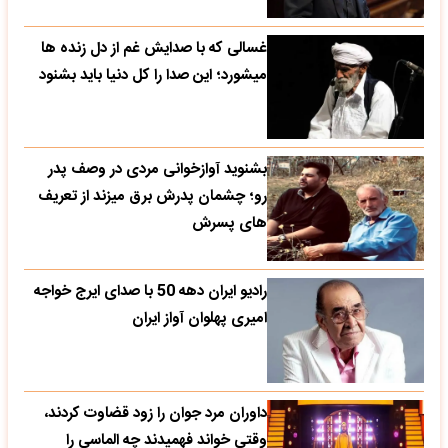
غسالی که با صدایش غم از دل زنده ها
میشورد؛ این صدا را کل دنیا باید بشنود
بشنوید آوازخوانی مردی در وصف پدر
رو؛ چشمان پدرش برق میزند از تعریف
های پسرش
رادیو ایران دهه 50 با صدای ایرج خواجه
امیری پهلوان آواز ایران
داوران مرد جوان را زود قضاوت کردند،
وقتی خواند فهمیدند چه الماسی را