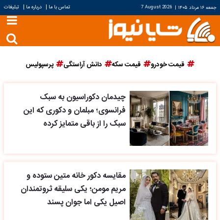
|
|
تماس با ما
درباره ما
تبلیغات
جمعه ۱۶ مرداد ۱۴۰۵
|
7 August 2026
قیمت خودرو
قیمت سکه
دانش آراستگی
پرسپولیس
چیدمان دکوراسیون به سبک
فرانسوی؛ مبلمان و دکوری که این
سبک را از باقی متمایز کرده
مقایسه دکور خانه متین ستوده و
مریم مومن؛ یکی سلیقه ثروتمندان
اصیل یکی اما جوان پسند