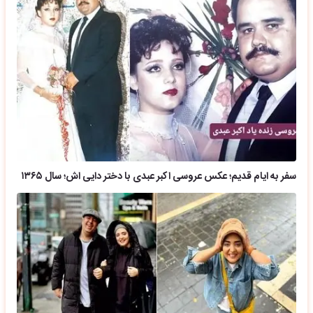
سفر به ایام قدیم؛ عکس عروسی اکبر عبدی با دختر دایی اش؛ سال ۱۳۶۵