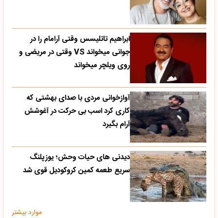
ابراهیم تاتلیسس وقتی آرامام را در
جوانی میخواند VS وقتی در مریضی و
روی ویلچر میخواند
آوازخوانی مردی با صدای بهشتی که
کاری کرد اسب بی حرکت در آغوشش
آرام بگیرد
دیدنی های حیات وحش؛ یوزپلنگ
سریع طعمه کمین کروکودیل قوی شد
موارد بیشتر