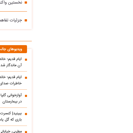
نخستین واکنش
جزئیات تفاهم 
ویدیوهای جال
ایام قدیم؛ خان
آن ماندگار شده
ایام قدیم؛ خان
خاطرات صدای م
آوازخوانی گلپا
در بیمارستان
باری که گل یاس
مطربی خیابانی؛