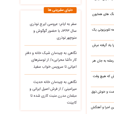
دنیای سلبریتی ها
گ های همایون
سفر به ایام,؛ عروسی ایرج نوذری
ه تلویزیونی یک
سال ۱۳۶۳، با حضور گوگوش و
منوچهر نوذری
یاد گرفته عرش
نگاهی به چیدمان شیک خانه و دفترِ
کار «آشا محرابی»/ از لوسترهای
رعشه به جان هر
اعیانی تا سرویس خواب سفیذ
رش که هیچ وقت
نگاهی به چیدمان خانه حدیث
میرامینی / از فرش اصیل ایرانی و
 قامت و خوش ذوق
مبلمان مدرن منبت‌ کاری‌ شده تا
کابینت
این اجرا و آهنگش