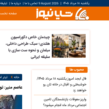
یکشنبه ۱۸ مرداد ۱۴۰۵
|
9 August 2026
تماس با ما
درباره ما
تبلیغا
|
|
صفحه نخست
چیدمان خاص دکوراسیون
هلندی؛ سبک طراحی داخلی،
مبلمان و نحوه ست سازی با
سلیقه ایرانی
محبوب ها
خانه
تیتر ام
فال ابجد امروز یکشنبه ۱۸ مرداد ۱۴۰۵/
خوشبختی و اقبال در خانه تان رو
عاصم منیر: تو
خواهند زد
واریز معوقات بازنشستگان تامین
اجتماعی مرداد ماه انجام میشود؟