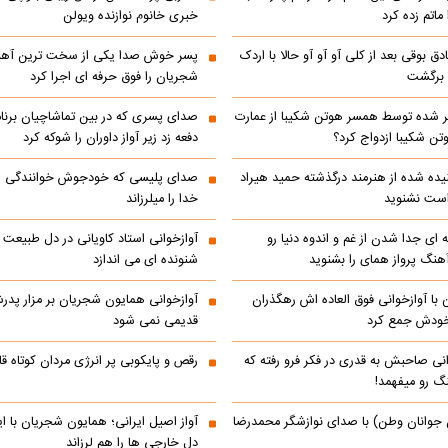
ماتم زده کرد
خبری خانوم نوازنده ویولن
ادق بوقی بعد از کلی آو آو آو حالا با اردک
پسر خوش صدا یکی از سخت ترین آهن
م برگشت
شجریان را فوق حرفه ای اجرا کرد
 شده توسط همسر هوتن شکیبا از عمارت
صدای پسری که در بین تماشاچیان برنام
ن شکیبا ازدواج کرد؟
دفعه زد زیر آواز داوران را شوکه کرد
ده شده از هنرمند درگذشته حمید هیراد
صدای پلیسی که خودجوش خوانندگی را 
است نشنوید
خدا را میلرزاند
 ای جدا شدن از غم و اندوه دنیا رو
آوازخوانی استاد کاویانی در دل طبیعت 
هنگ پرواز همای را بشنوید
شنونده ای می اندازد
با آوازخوانی فوق العاده اش رهگذران
آوازخوانی همایون شجریان بر مزار پد
 خودش جمع کرد
قدیمی نمی شود
انی صاحبش به قدری در فکر فرو رفته که
رقص و پایکوبی پر انرژی مردان کوتاه
نگ رو میفهمد!
 جوانان وطن) با صدای نوازشگر محمدرضا
آواز اصیل ایرانی؛ همایون شجریان با 
دل خارجی ها را هم لرزاند