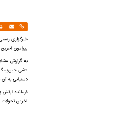
خبرگزاری رسمی 
پیرامون آخرین 
به گزارش «شایا
«شی جین‌پینگ»،
دستیابی به آن 
فرمانده ارتش پ
آخرین تحولات و