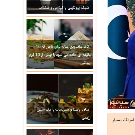
شیک پروتئینی با گیلاس و شکلات
2 تا ساندویچ سالم برای ناهار که 10
دقیقه ای آماده می شود با بیش از 10 گرم
پروتئین
سالاد پاستا و سبزیجات با یک سس
رژیمی
مریکا، بسیار