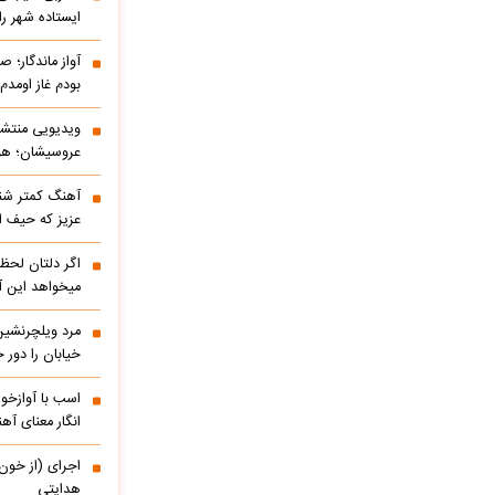
ایستاده شهر را 
آواز ماندگار؛ ص
بودم غاز اومد
ویدیویی منتشر
عروسیشان؛ هوت
آهنگ کمتر شنی
عزیز که حیف 
اگر دلتان لحظه
میخواهد این آ
مرد ویلچرنشین 
خیابان را دور
اسب با آوازخو
انگار معنای آه
اجرای (از خون
هدایتی