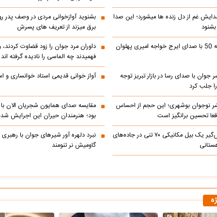
دایش غم از دل زنده ها میشورد؛ این صدا
بشنوید آوازخوانی مردی در وصف پدر 
 بشنود
برق میزند از تعریف های پسرش
رادیو ایران دهه 50 با صدای ایرج خواجه امیری پهلوان
داوران مرد جوان را زود قضاوت کردند، 
فهمیدند چه الماسی را نادیده گرفته اند
ر جوان با صدای رسا در بازار تبریز توجه
آواز خوانی قدیمی استاد خوانساری و است
را جلب کرد
ر نوجوان بوشهری؛ این حجم از احساس
مقایسه صدای همایون شجریان الان با 
عا تحسین‌ برانگیز است
بود؛ هنرمندان حیران این اجرایش شدن
جابه‌جایی نفس‌گیر یک بیل مکانیکی ۷۰ تنی در جاده‌های
نبرد دلهره آور شیرهای جوان با رهبری ی
ستانی
گاومیش نر تنومند
ژه