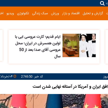
ت
گزارش و تحلیل
اقتصاد و بازار
ورزش
سبک زندگی
تکنولوژی
ویدیو
اخب
ایام قدیم؛ کارت عروسی ابی با
اولین همسرش در ایران؛ محل
عروسی آقای صدا بعد از 50
سال
روز
کد خبر: 274650
۰۴/خرداد/۱۴۰۵ ۱۶:۱۰:۵۸
افق ایران و آمریکا در آستانه نهایی شدن است