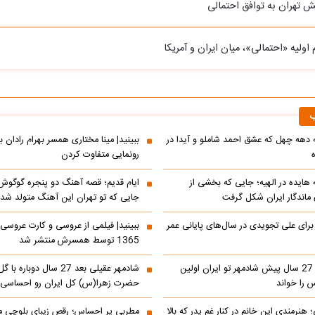
 تهران به توافق احتمالی
اولیه «احتمالی»، میان ایران و آمریکا
ب
ه دهه چهل که عشق احمد شاملو و آیدا در
ببینید| مینا مختاری همسر بهرام رادان ب
رونمایی متفاوت کردن
ه هایده در الهیه؛ جایی که بخشی از
ایام قدیم؛ قصه آهنگ دو پنجره گوگوش
اندگار ایران شکل گرفت
جایی که تو تهران این آهنگ متولد شد
 برای علی تجویدی در سال‌های پایانی عمر
ببینید| فیلمی از عروسی و کارت عروسی
1365 توسط همسرش منتشر شد
ببینید| کنسرت 27 سال پیش شادمهر تو ایران اولین
شادمهر عقیلی بعد 27 سال دو
 را خواند
حضرت زهرا(س) کل ایران رو احساسی 
 هنرمندی این خانم در کنار غم پدر که بالا
مطربی پر احساس؛ رقص زیبای بلوچی مر