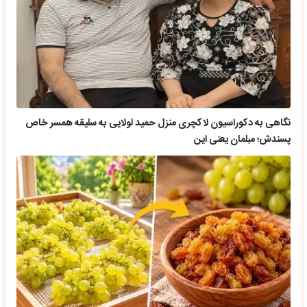
نگاهی به دکوراسیون لاکچری منزل حمید لولایی به سلیقه همسر خاص
پسندش؛ مبلمان یعنی این