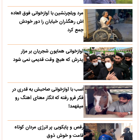
مرد ویلچرنشین با آوازخوانی فوق العاده
اش رهگذران خیابان را دور خودش
جمع کرد
آوازخوانی همایون شجریان بر مزار
پدرش که هیچ وقت قدیمی نمی شود
اسب با آوازخوانی صاحبش به قدری در
فکر فرو رفته که انگار معنای آهنگ رو
میفهمد!
رقص و پایکوبی پر انرژی مردان کوتاه
قامت و خوش ذوق