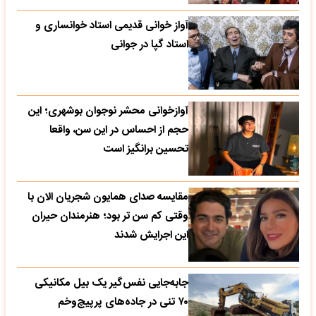
آواز خوانی قدیمی استاد خوانساری و
استاد گپا در جوانی
آوازخوانی محشر نوجوان بوشهری؛ این
حجم از احساس در این سن، واقعا
تحسین‌ برانگیز است
مقایسه صدای همایون شجریان الان با
وقتی کم سن تر بود؛ هنرمندان حیران
این اجرایش شدند
جابه‌جایی نفس‌گیر یک بیل مکانیکی
۷۰ تنی در جاده‌های پرپیچ‌وخم