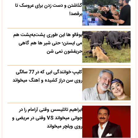
گذاشتن و دست زدن برای عروسک تا
برقصد!
بوفالو ها این‌ طوری پشت‌به‌پشت هم
می‌ ایستن؛ حتی شیر ها هم گاهی
حریفشون نمی‌ شن
کلیپ خوانندگی ابی که در 77 سالگی
روی سن دراز کشیده و آهنگ میخواند
ابراهیم تاتلیسس وقتی آرامام را در
جوانی میخواند VS وقتی در مریضی و
روی ویلچر میخواند