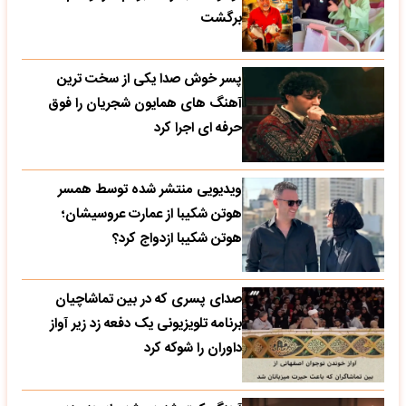
برگشت
پسر خوش صدا یکی از سخت ترین
آهنگ های همایون شجریان را فوق
حرفه ای اجرا کرد
ویدیویی منتشر شده توسط همسر
هوتن شکیبا از عمارت عروسیشان؛
هوتن شکیبا ازدواج کرد؟
صدای پسری که در بین تماشاچیان
برنامه تلویزیونی یک دفعه زد زیر آواز
داوران را شوکه کرد