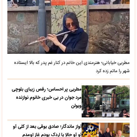
مطربی خیابانی؛ هنرمندی این خانم در کنار غم پدر که بالا ایستاده
شهر را ماتم زده کرد
مطربی پر احساس؛ رقص زیبای بلوچی
مرد جوان در بی خبری خانوم نوازنده
ویولن
آواز ماندگار؛ صادق بوقی بعد از کلی آو
آو آو حالا با اردک بودم غاز اومدم