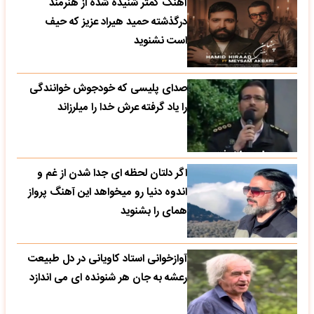
آهنگ کمتر شنیده شده از هنرمند
درگذشته حمید هیراد عزیز که حیف
است نشنوید
صدای پلیسی که خودجوش خوانندگی
را یاد گرفته عرش خدا را میلرزاند
اگر دلتان لحظه ای جدا شدن از غم و
اندوه دنیا رو میخواهد این آهنگ پرواز
همای را بشنوید
آوازخوانی استاد کاویانی در دل طبیعت
رعشه به جان هر شنونده ای می اندازد