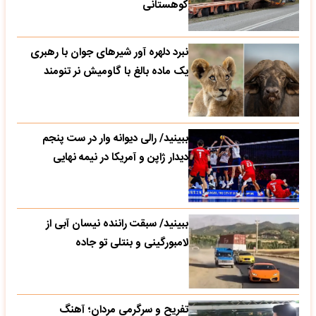
کوهستانی
نبرد دلهره آور شیرهای جوان با رهبری
یک ماده بالغ با گاومیش نر تنومند
ببینید/ رالی دیوانه وار در ست پنجم
دیدار ژاپن و آمریکا در نیمه نهایی
ببینید/ سبقت راننده نیسان آبی از
لامبورگینی و بنتلی تو جاده
تفریح و سرگرمی مردان؛ آهنگ