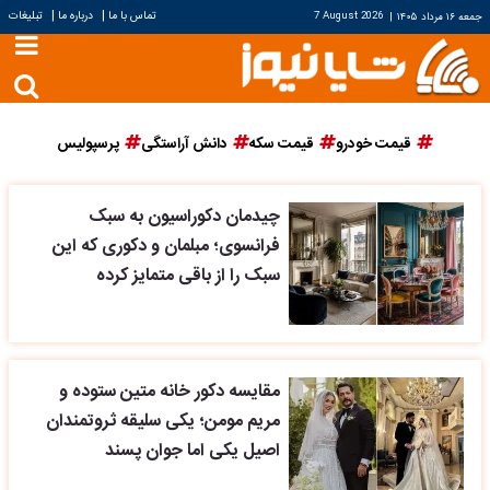
|
|
تماس با ما
درباره ما
تبلیغات
جمعه ۱۶ مرداد ۱۴۰۵
|
7 August 2026
قیمت خودرو
قیمت سکه
دانش آراستگی
پرسپولیس
چیدمان دکوراسیون به سبک
فرانسوی؛ مبلمان و دکوری که این
سبک را از باقی متمایز کرده
مقایسه دکور خانه متین ستوده و
مریم مومن؛ یکی سلیقه ثروتمندان
اصیل یکی اما جوان پسند