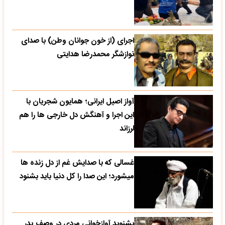
اجرای (از خون جوانان وطن) با صدای
نوازشگر محمدرضا هدایتی
آواز اصیل ایرانی؛ همایون شجریان با
این اجرا و آهنگش دل خارجی ها را هم
لرزاند
غسالی که با صدایش غم از دل زنده ها
میشورد؛ این صدا را کل دنیا باید بشنود
بشنوید آوازخوانی مردی در وصف پدر