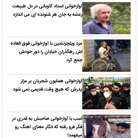
آوازخوانی استاد کاویانی در دل طبیعت
رعشه به جان هر شنونده ای می اندازد
مرد ویلچرنشین با آوازخوانی فوق العاده
اش رهگذران خیابان را دور خودش
جمع کرد
آوازخوانی همایون شجریان بر مزار
پدرش که هیچ وقت قدیمی نمی شود
اسب با آوازخوانی صاحبش به قدری در
فکر فرو رفته که انگار معنای آهنگ رو
میفهمد!