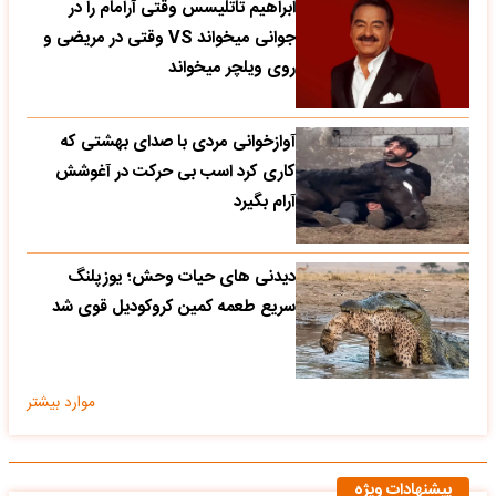
ابراهیم تاتلیسس وقتی آرامام را در
جوانی میخواند VS وقتی در مریضی و
روی ویلچر میخواند
آوازخوانی مردی با صدای بهشتی که
کاری کرد اسب بی حرکت در آغوشش
آرام بگیرد
دیدنی های حیات وحش؛ یوزپلنگ
سریع طعمه کمین کروکودیل قوی شد
موارد بیشتر
پیشنهادات ویژه