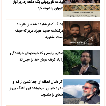
برنامه تلویزیونی یک دفعه زد زیر آواز
داوران را شوکه کرد
آهنگ کمتر شنیده شده از هنرمند
درگذشته حمید هیراد عزیز که حیف
است نشنوید
صدای پلیسی که خودجوش خوانندگی
را یاد گرفته عرش خدا را میلرزاند
اگر دلتان لحظه ای جدا شدن از غم و
اندوه دنیا رو میخواهد این آهنگ پرواز
همای را بشنوید