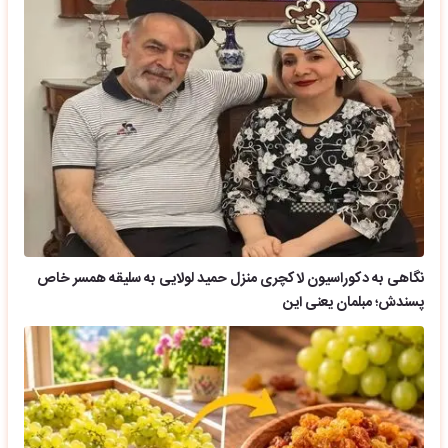
نگاهی به دکوراسیون لاکچری منزل حمید لولایی به سلیقه همسر خاص
پسندش؛ مبلمان یعنی این