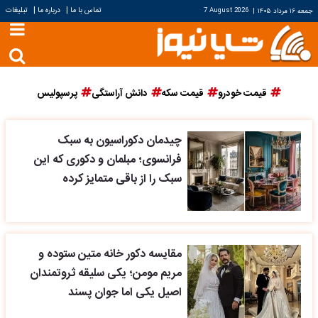
|
|
تماس با ما
درباره ما
تبلیغات
جمعه ۱۶ مرداد ۱۴۰۵
|
7 August 2026
قیمت خودرو
قیمت سکه
دانش آراستگی
پرسپولیس
چیدمان دکوراسیون به سبک
فرانسوی؛ مبلمان و دکوری که این
سبک را از باقی متمایز کرده
مقایسه دکور خانه متین ستوده و
مریم مومن؛ یکی سلیقه ثروتمندان
اصیل یکی اما جوان پسند