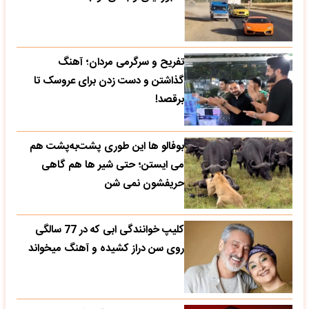
تفریح و سرگرمی مردان؛ آهنگ
گذاشتن و دست زدن برای عروسک تا
برقصد!
بوفالو ها این‌ طوری پشت‌به‌پشت هم
می‌ ایستن؛ حتی شیر ها هم گاهی
حریفشون نمی‌ شن
کلیپ خوانندگی ابی که در 77 سالگی
روی سن دراز کشیده و آهنگ میخواند