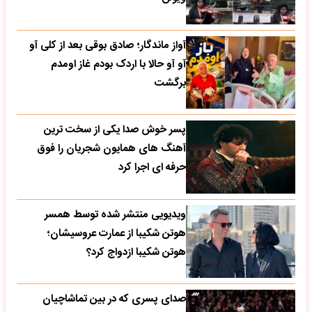
آواز ماندگار؛ صادق بوقی بعد از کلی آو
آو آو حالا با اردک بودم غاز اومدم
برگشت
پسر خوش صدا یکی از سخت ترین
آهنگ های همایون شجریان را فوق
حرفه ای اجرا کرد
ویدیویی منتشر شده توسط همسر
هوتن شکیبا از عمارت عروسیشان؛
هوتن شکیبا ازدواج کرد؟
صدای پسری که در بین تماشاچیان