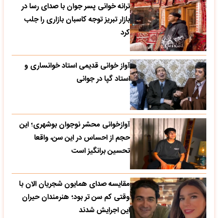
ترانه خوانی پسر جوان با صدای رسا در
بازار تبریز توجه کاسبان بازاری را جلب
کرد
آواز خوانی قدیمی استاد خوانساری و
استاد گپا در جوانی
آوازخوانی محشر نوجوان بوشهری؛ این
حجم از احساس در این سن، واقعا
تحسین‌ برانگیز است
مقایسه صدای همایون شجریان الان با
وقتی کم سن تر بود؛ هنرمندان حیران
این اجرایش شدند