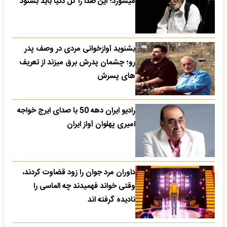
میشورد؛ این صدا را کل دنیا باید بشنود
بشنوید آوازخوانی مردی در وصف پدر
رو؛ چشمان پدرش برق میزند از تعریف
های پسرش
رادیو ایران دهه 50 با صدای ایرج خواجه
امیری پهلوان آواز ایران
داوران مرد جوان را زود قضاوت کردند،
وقتی خواند فهمیدند چه الماسی را
نادیده گرفته اند