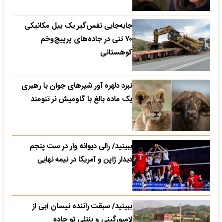
جابه‌جایی نفس‌گیر یک بیل مکانیکی
۷۰ تنی در جاده‌های پرپیچ‌وخم
کوهستانی
نبرد دلهره آور شیرهای جوان با رهبری
یک ماده بالغ با گاومیش نر تنومند
ببینید/ رالی دیوانه وار در ست پنجم
دیدار ژاپن و آمریکا در نیمه نهایی
ببینید/ سبقت راننده نیسان آبی از
لامبورگینی و بنتلی تو جاده