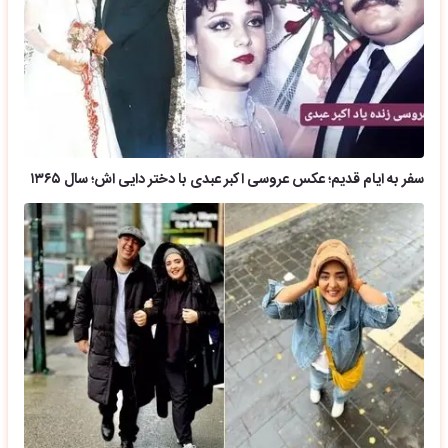
سفر به ایام قدیم؛ عکس عروسی اکبر عبدی با دختر دایی اش؛ سال ۱۳۶۵