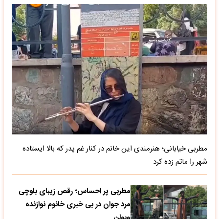
مطربی خیابانی؛ هنرمندی این خانم در کنار غم پدر که بالا ایستاده
شهر را ماتم زده کرد
مطربی پر احساس؛ رقص زیبای بلوچی
مرد جوان در بی خبری خانوم نوازنده
ویولن