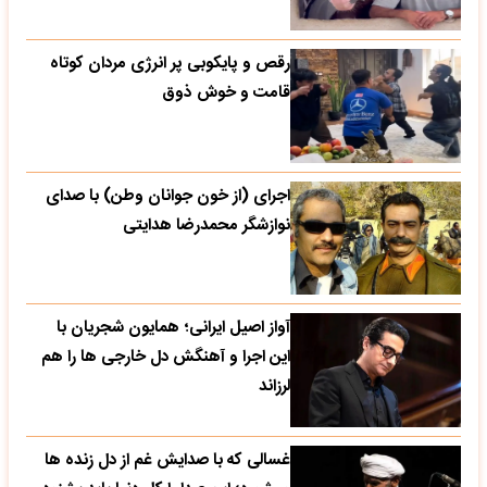
رقص و پایکوبی پر انرژی مردان کوتاه
قامت و خوش ذوق
اجرای (از خون جوانان وطن) با صدای
نوازشگر محمدرضا هدایتی
آواز اصیل ایرانی؛ همایون شجریان با
این اجرا و آهنگش دل خارجی ها را هم
لرزاند
غسالی که با صدایش غم از دل زنده ها