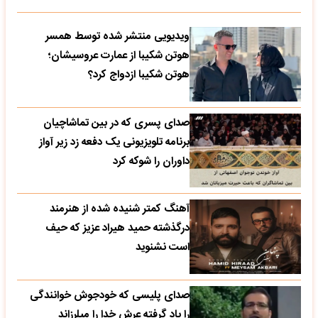
ویدیویی منتشر شده توسط همسر
هوتن شکیبا از عمارت عروسیشان؛
هوتن شکیبا ازدواج کرد؟
صدای پسری که در بین تماشاچیان
برنامه تلویزیونی یک دفعه زد زیر آواز
داوران را شوکه کرد
آهنگ کمتر شنیده شده از هنرمند
درگذشته حمید هیراد عزیز که حیف
است نشنوید
صدای پلیسی که خودجوش خوانندگی
را یاد گرفته عرش خدا را میلرزاند