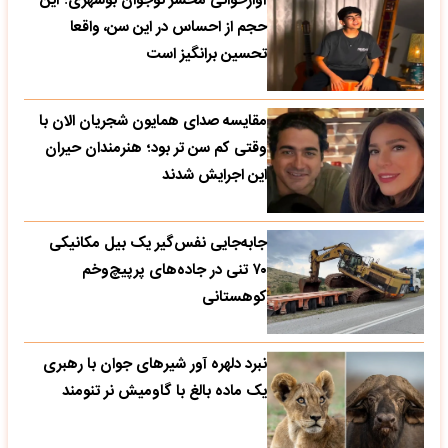
آوازخوانی محشر نوجوان بوشهری؛ این
حجم از احساس در این سن، واقعا
تحسین‌ برانگیز است
مقایسه صدای همایون شجریان الان با
وقتی کم سن تر بود؛ هنرمندان حیران
این اجرایش شدند
جابه‌جایی نفس‌گیر یک بیل مکانیکی
۷۰ تنی در جاده‌های پرپیچ‌وخم
کوهستانی
نبرد دلهره آور شیرهای جوان با رهبری
یک ماده بالغ با گاومیش نر تنومند