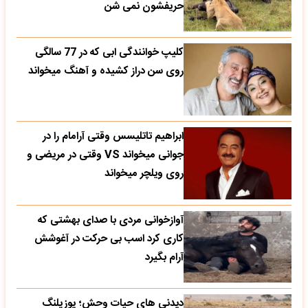
حریفشون نمی‌ شن
کلیپ خوانندگی ابی که در 77 سالگی
روی سن دراز کشیده و آهنگ میخواند
ابراهیم تاتلیسس وقتی آرامام را در
جوانی میخواند VS وقتی در مریضی و
روی ویلچر میخواند
آوازخوانی مردی با صدای بهشتی که
کاری کرد اسب بی حرکت در آغوشش
آرام بگیرد
دیدنی های حیات وحش؛ یوزپلنگ