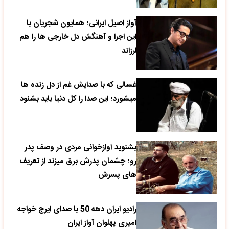
آواز اصیل ایرانی؛ همایون شجریان با
این اجرا و آهنگش دل خارجی ها را هم
لرزاند
غسالی که با صدایش غم از دل زنده ها
میشورد؛ این صدا را کل دنیا باید بشنود
بشنوید آوازخوانی مردی در وصف پدر
رو؛ چشمان پدرش برق میزند از تعریف
های پسرش
رادیو ایران دهه 50 با صدای ایرج خواجه
امیری پهلوان آواز ایران