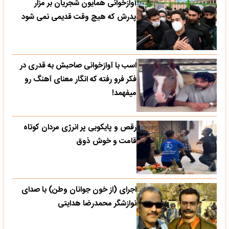
آوازخوانی همایون شجریان بر مزار
پدرش که هیچ وقت قدیمی نمی شود
اسب با آوازخوانی صاحبش به قدری در
فکر فرو رفته که انگار معنای آهنگ رو
میفهمد!
رقص و پایکوبی پر انرژی مردان کوتاه
قامت و خوش ذوق
اجرای (از خون جوانان وطن) با صدای
نوازشگر محمدرضا هدایتی