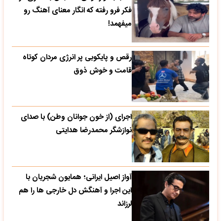
فکر فرو رفته که انگار معنای آهنگ رو
میفهمد!
رقص و پایکوبی پر انرژی مردان کوتاه
قامت و خوش ذوق
اجرای (از خون جوانان وطن) با صدای
نوازشگر محمدرضا هدایتی
آواز اصیل ایرانی؛ همایون شجریان با
این اجرا و آهنگش دل خارجی ها را هم
لرزاند