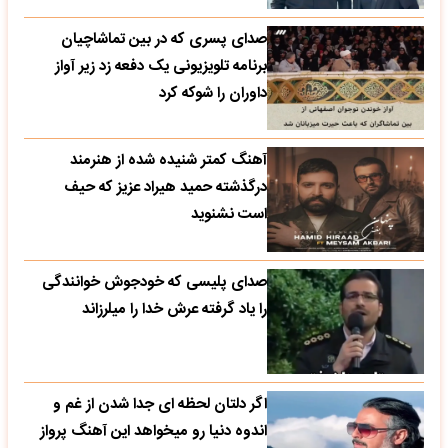
صدای پسری که در بین تماشاچیان
برنامه تلویزیونی یک دفعه زد زیر آواز
داوران را شوکه کرد
آهنگ کمتر شنیده شده از هنرمند
درگذشته حمید هیراد عزیز که حیف
است نشنوید
صدای پلیسی که خودجوش خوانندگی
را یاد گرفته عرش خدا را میلرزاند
اگر دلتان لحظه ای جدا شدن از غم و
اندوه دنیا رو میخواهد این آهنگ پرواز