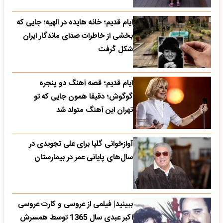
ایام قدیم؛ خانه هایده در الهیه؛ جایی که
بخشی از خاطرات صدای ماندگار ایران
شکل گرفت
ایام قدیم؛ قصه آهنگ دو پنجره
گوگوش؛ دقیقا همون جایی که تو
تهران این آهنگ متولد شد
آوازخوانی گلپا برای علی تجویدی در
سال‌های پایانی عمر در بیمارستان
ببینید| فیلمی از عروسی و کارت عروسی
اکبر عبدی سال 1365 توسط همسرش