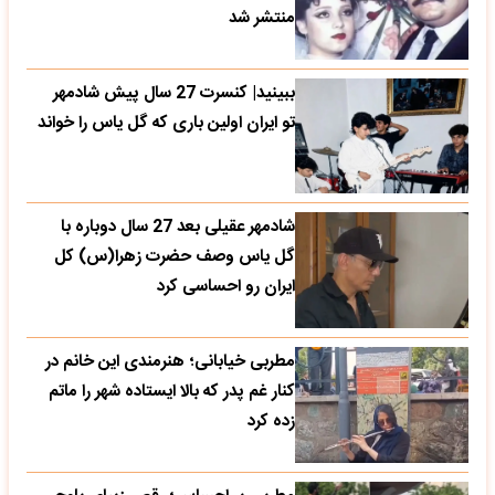
منتشر شد
ببینید| کنسرت 27 سال پیش شادمهر
تو ایران اولین باری که گل یاس را خواند
شادمهر عقیلی بعد 27 سال دوباره با
گل یاس وصف حضرت زهرا(س) کل
ایران رو احساسی کرد
مطربی خیابانی؛ هنرمندی این خانم در
کنار غم پدر که بالا ایستاده شهر را ماتم
زده کرد