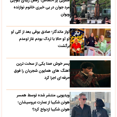
مطربی پر احساس؛ رقص زیبای بلوچی
مرد جوان در بی خبری خانوم نوازنده
ویولن
آواز ماندگار؛ صادق بوقی بعد از کلی آو
آو آو حالا با اردک بودم غاز اومدم
برگشت
پسر خوش صدا یکی از سخت ترین
آهنگ های همایون شجریان را فوق
حرفه ای اجرا کرد
ویدیویی منتشر شده توسط همسر
هوتن شکیبا از عمارت عروسیشان؛
هوتن شکیبا ازدواج کرد؟