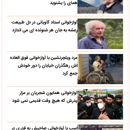
همای را بشنوید
آوازخوانی استاد کاویانی در دل طبیعت
رعشه به جان هر شنونده ای می اندازد
مرد ویلچرنشین با آوازخوانی فوق العاده
اش رهگذران خیابان را دور خودش
جمع کرد
آوازخوانی همایون شجریان بر مزار
پدرش که هیچ وقت قدیمی نمی شود
اسب با آوازخوانی صاحبش به قدری در