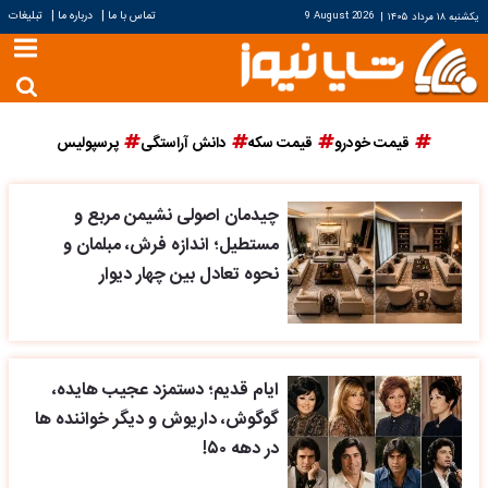
|
|
تماس با ما
درباره ما
تبلیغات
یکشنبه ۱۸ مرداد ۱۴۰۵
|
9 August 2026
قیمت خودرو
قیمت سکه
دانش آراستگی
پرسپولیس
چیدمان اصولی نشیمن مربع و
مستطیل؛ اندازه فرش، مبلمان و
نحوه تعادل بین چهار دیوار
ایام قدیم؛ دستمزد عجیب هایده،
گوگوش، داریوش و دیگر خواننده ها
در دهه ۵۰!