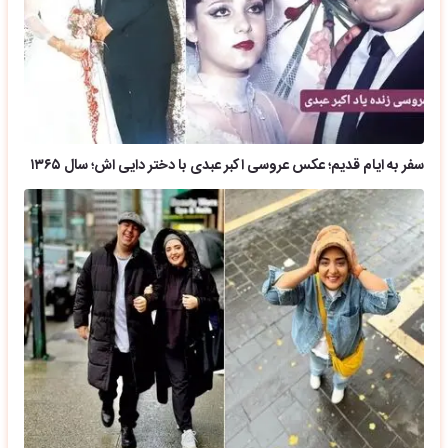
سفر به ایام قدیم؛ عکس عروسی اکبر عبدی با دختر دایی اش؛ سال ۱۳۶۵