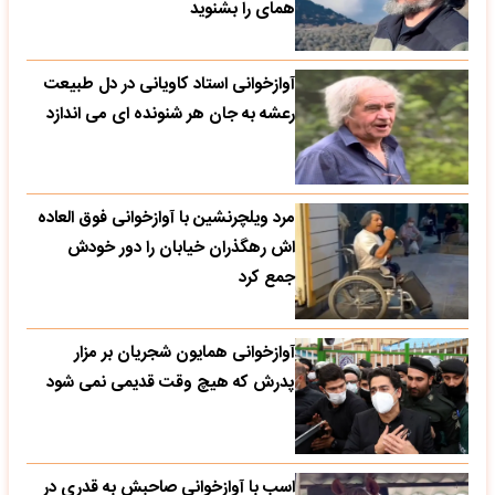
همای را بشنوید
آوازخوانی استاد کاویانی در دل طبیعت
رعشه به جان هر شنونده ای می اندازد
مرد ویلچرنشین با آوازخوانی فوق العاده
اش رهگذران خیابان را دور خودش
جمع کرد
آوازخوانی همایون شجریان بر مزار
پدرش که هیچ وقت قدیمی نمی شود
اسب با آوازخوانی صاحبش به قدری در