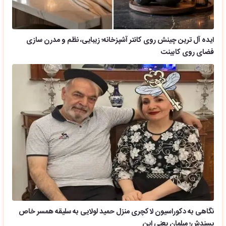
ایده آل ترین چینش روی کانتر آشپزخانه؛ زیبایی، نظم و مدرن سازی
فضای روی کابینت
نگاهی به دکوراسیون لاکچری منزل حمید لولایی به سلیقه همسر خاص
پسندش؛ مبلمان یعنی این