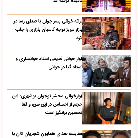
نادیده گرفته اند
ترانه خوانی پسر جوان با صدای رسا در
بازار تبریز توجه کاسبان بازاری را جلب
کرد
آواز خوانی قدیمی استاد خوانساری و
استاد گپا در جوانی
آوازخوانی محشر نوجوان بوشهری؛ این
حجم از احساس در این سن، واقعا
تحسین‌ برانگیز است
مقایسه صدای همایون شجریان الان با