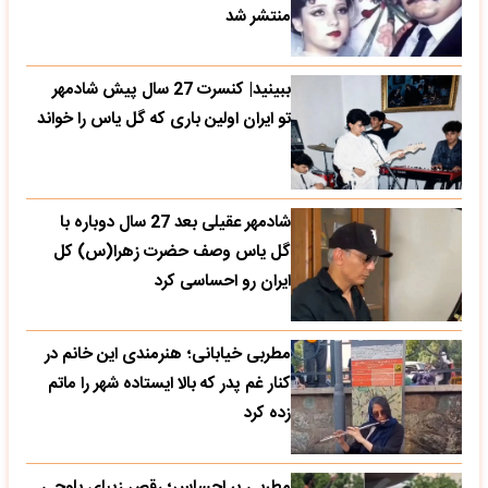
منتشر شد
ببینید| کنسرت 27 سال پیش شادمهر
تو ایران اولین باری که گل یاس را خواند
شادمهر عقیلی بعد 27 سال دوباره با
گل یاس وصف حضرت زهرا(س) کل
ایران رو احساسی کرد
مطربی خیابانی؛ هنرمندی این خانم در
کنار غم پدر که بالا ایستاده شهر را ماتم
زده کرد
مطربی پر احساس؛ رقص زیبای بلوچی