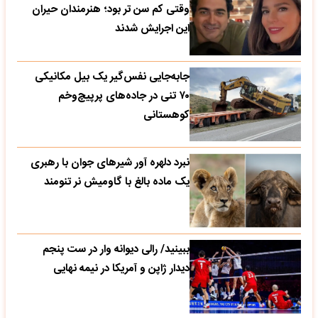
وقتی کم سن تر بود؛ هنرمندان حیران
این اجرایش شدند
جابه‌جایی نفس‌گیر یک بیل مکانیکی
۷۰ تنی در جاده‌های پرپیچ‌وخم
کوهستانی
نبرد دلهره آور شیرهای جوان با رهبری
یک ماده بالغ با گاومیش نر تنومند
ببینید/ رالی دیوانه وار در ست پنجم
دیدار ژاپن و آمریکا در نیمه نهایی