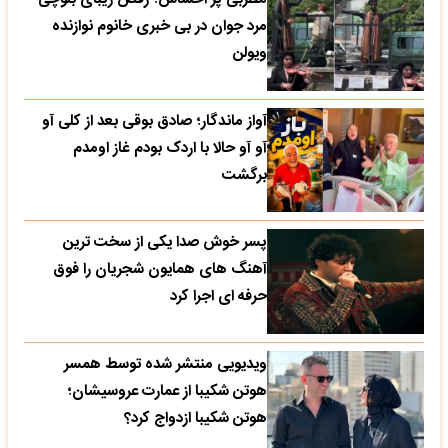
مرد جوان در بی خبری خانوم نوازنده
ویولن
آواز ماندگار؛ صادق بوقی بعد از کلی آو
آو آو حالا با اردک بودم غاز اومدم
برگشت
پسر خوش صدا یکی از سخت ترین
آهنگ های همایون شجریان را فوق
حرفه ای اجرا کرد
ویدیویی منتشر شده توسط همسر
هوتن شکیبا از عمارت عروسیشان؛
هوتن شکیبا ازدواج کرد؟