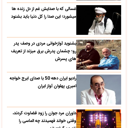
غسالی که با صدایش غم از دل زنده ها
میشورد؛ این صدا را کل دنیا باید بشنود
بشنوید آوازخوانی مردی در وصف پدر
رو؛ چشمان پدرش برق میزند از تعریف
های پسرش
رادیو ایران دهه 50 با صدای ایرج خواجه
امیری پهلوان آواز ایران
داوران مرد جوان را زود قضاوت کردند،
وقتی خواند فهمیدند چه الماسی را