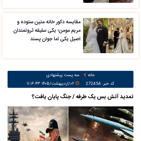
مقایسه دکور خانه متین ستوده و
مریم مومن؛ یکی سلیقه ثروتمندان
اصیل یکی اما جوان پسند
خانه
سه پست پیشنهادی
کد خبر: 272454
۰۲/اردیبهشت/۱۴۰۵ ۱۱:۱۶:۴۳
تمدید آتش بس یک طرفه / جنگ پایان یافت؟