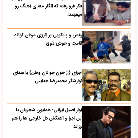
فکر فرو رفته که انگار معنای آهنگ رو
میفهمد!
رقص و پایکوبی پر انرژی مردان کوتاه
قامت و خوش ذوق
اجرای (از خون جوانان وطن) با صدای
نوازشگر محمدرضا هدایتی
آواز اصیل ایرانی؛ همایون شجریان با
این اجرا و آهنگش دل خارجی ها را هم
لرزاند