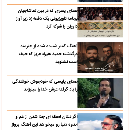
صدای پسری که در بین تماشاچیان
برنامه تلویزیونی یک دفعه زد زیر آواز
داوران را شوکه کرد
آهنگ کمتر شنیده شده از هنرمند
درگذشته حمید هیراد عزیز که حیف
است نشنوید
صدای پلیسی که خودجوش خوانندگی
را یاد گرفته عرش خدا را میلرزاند
اگر دلتان لحظه ای جدا شدن از غم و
اندوه دنیا رو میخواهد این آهنگ پرواز