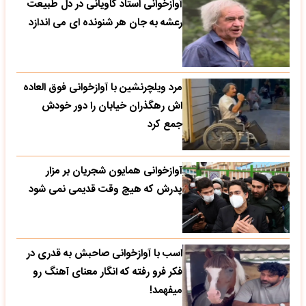
آوازخوانی استاد کاویانی در دل طبیعت
رعشه به جان هر شنونده ای می اندازد
مرد ویلچرنشین با آوازخوانی فوق العاده
اش رهگذران خیابان را دور خودش
جمع کرد
آوازخوانی همایون شجریان بر مزار
پدرش که هیچ وقت قدیمی نمی شود
اسب با آوازخوانی صاحبش به قدری در
فکر فرو رفته که انگار معنای آهنگ رو
میفهمد!