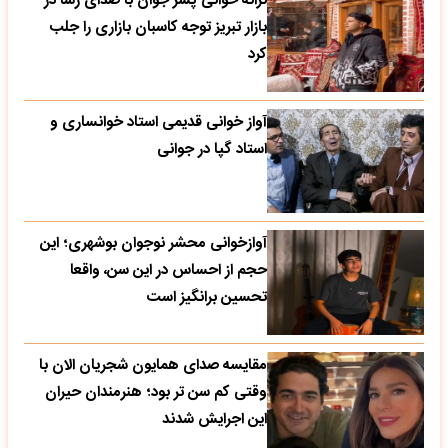
ترانه خوانی پسر جوان با صدای رسا در
بازار تبریز توجه کاسبان بازاری را جلب
کرد
آواز خوانی قدیمی استاد خوانساری و
استاد گپا در جوانی
آوازخوانی محشر نوجوان بوشهری؛ این
حجم از احساس در این سن، واقعا
تحسین‌ برانگیز است
مقایسه صدای همایون شجریان الان با
وقتی کم سن تر بود؛ هنرمندان حیران
این اجرایش شدند