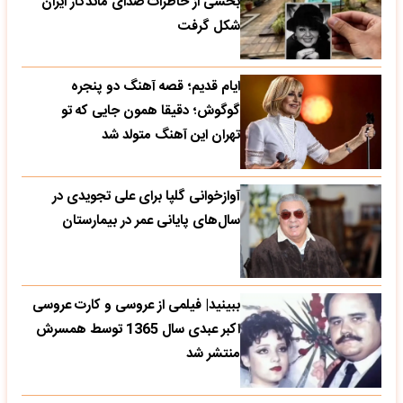
بخشی از خاطرات صدای ماندگار ایران
شکل گرفت
ایام قدیم؛ قصه آهنگ دو پنجره
گوگوش؛ دقیقا همون جایی که تو
تهران این آهنگ متولد شد
آوازخوانی گلپا برای علی تجویدی در
سال‌های پایانی عمر در بیمارستان
ببینید| فیلمی از عروسی و کارت عروسی
اکبر عبدی سال 1365 توسط همسرش
منتشر شد