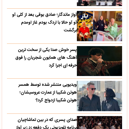
آواز ماندگار؛ صادق بوقی بعد از کلی آو
آو آو حالا با اردک بودم غاز اومدم
برگشت
پسر خوش صدا یکی از سخت ترین
آهنگ های همایون شجریان را فوق
حرفه ای اجرا کرد
ویدیویی منتشر شده توسط همسر
هوتن شکیبا از عمارت عروسیشان؛
هوتن شکیبا ازدواج کرد؟
صدای پسری که در بین تماشاچیان
برنامه تلویزیونی یک دفعه زد زیر آواز