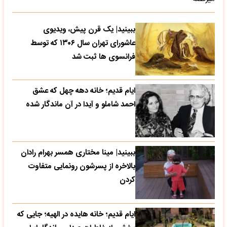
ببینید| یک قرن پیش، ویدیوی
عاشورای تهران سال ۱۳۰۶ که توسط
فرانسوی ها ثبت شد
ایام قدیم؛ خانه دهه چهل که عشق
احمد شاملو و آیدا در آن ماندگار شده
ببینید| مینا مختاری همسر بهرام رادان
بالاخره از پسرشون رونمایی متفاوت
کردن
ایام قدیم؛ خانه هایده در الهیه؛ جایی که