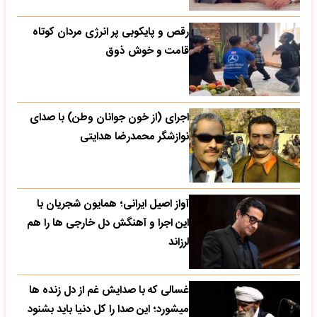
رقص و پایکوبی پر انرژی مردان کوتاه
قامت و خوش ذوق
اجرای (از خون جوانان وطن) با صدای
نوازشگر محمدرضا هدایتی
آواز اصیل ایرانی؛ همایون شجریان با
این اجرا و آهنگش دل خارجی ها را هم
لرزاند
غسالی که با صدایش غم از دل زنده ها
میشورد؛ این صدا را کل دنیا باید بشنود