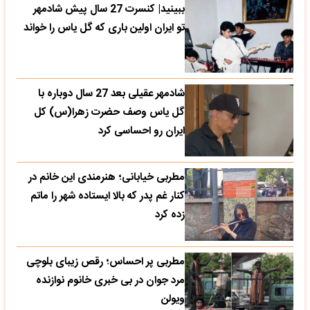
ببینید| کنسرت 27 سال پیش شادمهر
تو ایران اولین باری که گل یاس را خواند
شادمهر عقیلی بعد 27 سال دوباره با
گل یاس وصف حضرت زهرا(س) کل
ایران رو احساسی کرد
مطربی خیابانی؛ هنرمندی این خانم در
کنار غم پدر که بالا ایستاده شهر را ماتم
زده کرد
مطربی پر احساس؛ رقص زیبای بلوچی
مرد جوان در بی خبری خانوم نوازنده
ویولن