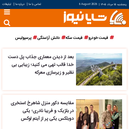
|
|
تماس با ما
درباره ما
تبلیغات
پنجشنبه ۱۵ مرداد ۱۴۰۵
|
6 August 2026
قیمت خودرو
قیمت سکه
دانش آراستگی
پرسپولیس
بعد از دیدن معماری جذاب پل دست
خدا قالب تهی می کنید؛ زیبایی بی
نظیر و زیرسازی معرکه
مقایسه دکور منزل شاهرخ استخری
در بلژیک و فریبا نادری؛ یکی
دوبلکس یکی پر از آیتم لوکس