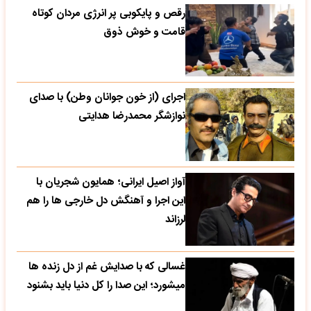
رقص و پایکوبی پر انرژی مردان کوتاه
قامت و خوش ذوق
اجرای (از خون جوانان وطن) با صدای
نوازشگر محمدرضا هدایتی
آواز اصیل ایرانی؛ همایون شجریان با
این اجرا و آهنگش دل خارجی ها را هم
لرزاند
غسالی که با صدایش غم از دل زنده ها
میشورد؛ این صدا را کل دنیا باید بشنود