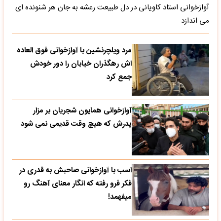
آوازخوانی استاد کاویانی در دل طبیعت رعشه به جان هر شنونده ای
می اندازد
مرد ویلچرنشین با آوازخوانی فوق العاده
اش رهگذران خیابان را دور خودش
جمع کرد
آوازخوانی همایون شجریان بر مزار
پدرش که هیچ وقت قدیمی نمی شود
اسب با آوازخوانی صاحبش به قدری در
فکر فرو رفته که انگار معنای آهنگ رو
میفهمد!