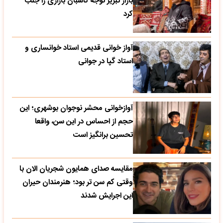
بازار تبریز توجه کاسبان بازاری را جلب
کرد
آواز خوانی قدیمی استاد خوانساری و
استاد گپا در جوانی
آوازخوانی محشر نوجوان بوشهری؛ این
حجم از احساس در این سن، واقعا
تحسین‌ برانگیز است
مقایسه صدای همایون شجریان الان با
وقتی کم سن تر بود؛ هنرمندان حیران
این اجرایش شدند