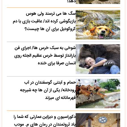
دهد!
سگ ها می ترسند ولی هوس
بازیگوشی کرده اند/ عاقبت بازی با دم
کروکودیل برای آن ها چیست؟
شوخی به سبک خرس ها/ اجرای فن
بارانداز توسط خرس عظیم الجثه روی
انسان صرفا برای خنده
حمام و آبتنی گوسفندان در آب
رودخانه/ یکی از آن ها چه شیرجه
قهرمانانه ای میزند
دکوراسیون و دیزاین عمارتی که شما را
یاد ثروتمندان در رمان های م. مودب