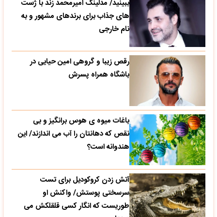
ببینید/ مدلینگ امیرمحمد زند با ژست
های جذاب برای برندهای مشهور و به
نام خارجی
رقص زیبا و گروهی امین حیایی در
باشگاه همراه پسرش
باغات میوه ی هوس برانگیز و بی
نقص که دهانتان را آب می اندازند/ این
هندوانه است؟
آتش زدن کروکودیل برای تست
سرسختی پوستش/ واکنش او
طوریست که انگار کسی قلقلکش می