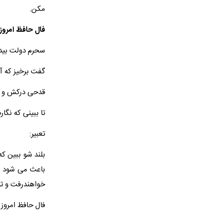
مکن.
فال حافظ امروز
سحرم دولت بیدار
گفت برخیز که آ
قدحی درکش و س
تا ببینی که نگا
تعبیر:
بلند شو ببین ک
باعث می شود م
خواهندرفت و تو
فال حافظ امروز 