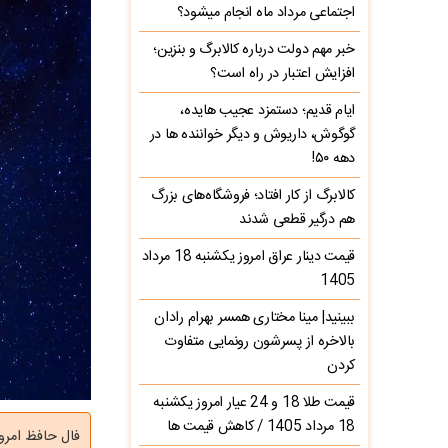
اجتماعی مرداد ماه انجام میشود؟
خبر مهم دولت درباره کالابرگ و بنزین؛
افزایش اعتبار در راه است؟
ایام قدیم؛ دستمزد عجیب هایده،
گوگوش، داریوش و دیگر خواننده ها در
دهه ۵۰!
کالابرگ از کار افتاد؛ فروشگاه‌های بزرگ
هم درگیر قطعی شدند
قیمت دینار عراق امروز یکشنبه 18 مرداد
1405
ببینید| مینا مختاری همسر بهرام رادان
بالاخره از پسرشون رونمایی متفاوت
کردن
قیمت طلا 18 و 24 عیار امروز یکشنبه
18 مرداد 1405 / کاهش قیمت ها
فال حافظ امروز یکشن