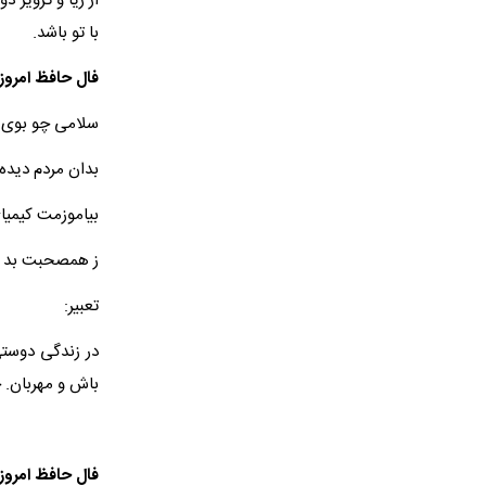
از ریا و تزویر 
با تو باشد.
فال حافظ امروز 
سلامی چو بوی
بدان مردم دیده
بیاموزمت کیمی
ز همصحبت بد 
تعبیر:
در زندگی دوست
باش و مهربان. 
فال حافظ امروز 