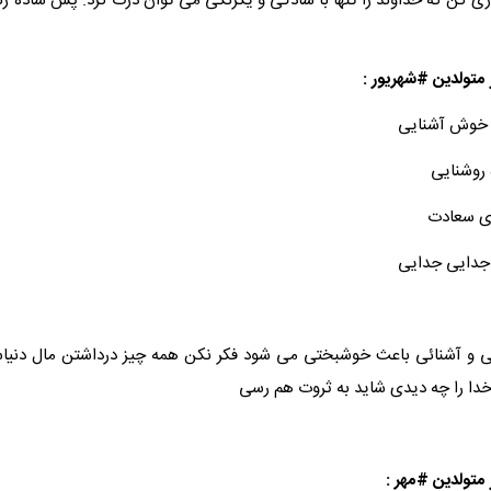
دوری کن که خداوند را تنها با سادگی و یکرنگی می توان درک کرد. پس ساده ز
متولدین #شهریور :
 خوش آشنایی
 روشنایی
ای سعادت
جدایی جدایی
ی و آشنائی باعث خوشبختی می شود فکر نکن همه چیز درداشتن مال دن
خدا را چه دیدی شاید به ثروت هم رسی
متولدین‌ #مهر :