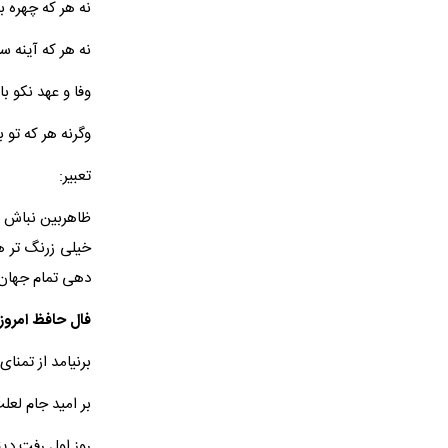
نه هر که چهره ب
نه هر که آینه س
وفا و عهد نکو ب
وگرنه هر که تو 
تعبیر:
ظاهربین نباش و 
خیلی زرنگ تر ه
دهی تمام جهان
فال حافظ امروز 
برنیامد از تمنای
بر امید جام لعل
روز اول رفت دین