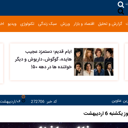
ت
گزارش و تحلیل
اقتصاد و بازار
ورزش
سبک زندگی
تکنولوژی
ویدیو
اخب
ایام قدیم؛ دستمزد عجیب
هایده، گوگوش، داریوش و دیگر
خواننده ها در دهه ۵۰!
رین عناوین
کد خبر: 272706
۰۶/اردیبهشت/۱۴۰۵ ۱۰:۴۲:۱۲
به 6 اردیبهشت