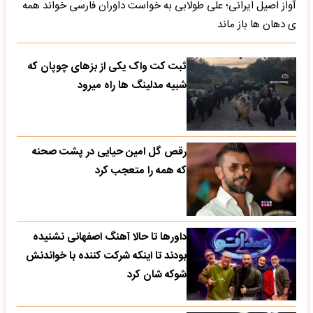
آواز اصیل ایرانی؛ علی طولابی به خواست داوران فارسی خواند همه
ی دهان ها باز ماند
ثبت کت واک یکی از بزهای چوپان که
شبیه مدلینگ ها راه میرود
رقص گل امین حیایی در پشت صحنه
که همه را متعجب کرد
داورها تا حالا آهنگ اصفهانی نشنیده
بودند تا اینکه شرکت کننده با خواندنش
شوکه شان کرد