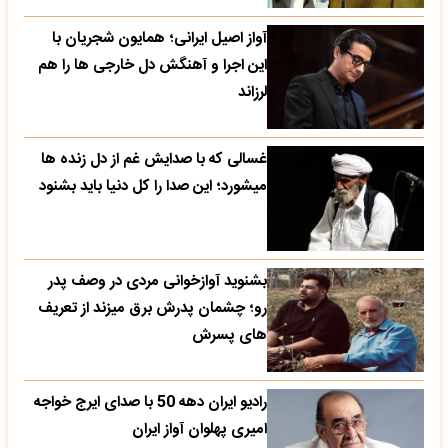
آواز اصیل ایرانی؛ همایون شجریان با
این اجرا و آهنگش دل خارجی ها را هم
لرزاند
غسالی که با صدایش غم از دل زنده ها
میشورد؛ این صدا را کل دنیا باید بشنود
بشنوید آوازخوانی مردی در وصف پدر
رو؛ چشمان پدرش برق میزند از تعریف
های پسرش
رادیو ایران دهه 50 با صدای ایرج خواجه
امیری پهلوان آواز ایران