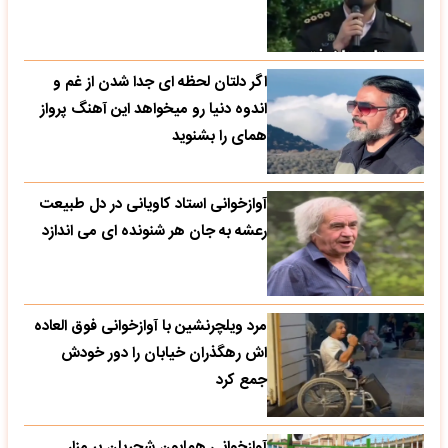
اگر دلتان لحظه ای جدا شدن از غم و
اندوه دنیا رو میخواهد این آهنگ پرواز
همای را بشنوید
آوازخوانی استاد کاویانی در دل طبیعت
رعشه به جان هر شنونده ای می اندازد
مرد ویلچرنشین با آوازخوانی فوق العاده
اش رهگذران خیابان را دور خودش
جمع کرد
آوازخوانی همایون شجریان بر مزار