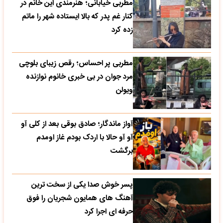
مطربی خیابانی؛ هنرمندی این خانم در
کنار غم پدر که بالا ایستاده شهر را ماتم
زده کرد
مطربی پر احساس؛ رقص زیبای بلوچی
مرد جوان در بی خبری خانوم نوازنده
ویولن
آواز ماندگار؛ صادق بوقی بعد از کلی آو
آو آو حالا با اردک بودم غاز اومدم
برگشت
پسر خوش صدا یکی از سخت ترین
آهنگ های همایون شجریان را فوق
حرفه ای اجرا کرد