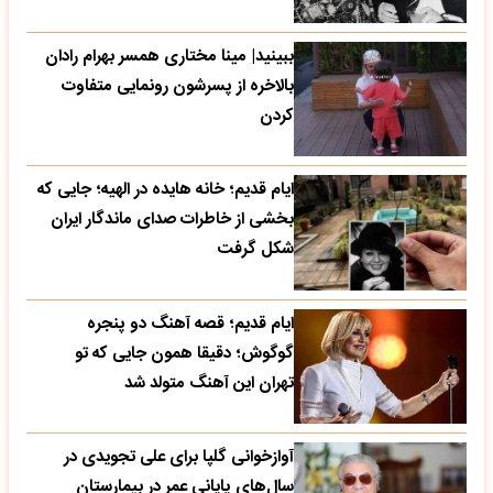
ببینید| مینا مختاری همسر بهرام رادان
بالاخره از پسرشون رونمایی متفاوت
کردن
ایام قدیم؛ خانه هایده در الهیه؛ جایی که
بخشی از خاطرات صدای ماندگار ایران
شکل گرفت
ایام قدیم؛ قصه آهنگ دو پنجره
گوگوش؛ دقیقا همون جایی که تو
تهران این آهنگ متولد شد
آوازخوانی گلپا برای علی تجویدی در
سال‌های پایانی عمر در بیمارستان