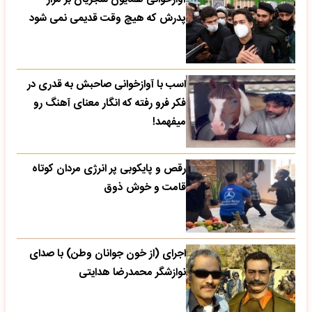
پدرش که هیچ وقت قدیمی نمی شود
اسب با آوازخوانی صاحبش به قدری در
فکر فرو رفته که انگار معنای آهنگ رو
میفهمد!
رقص و پایکوبی پر انرژی مردان کوتاه
قامت و خوش ذوق
اجرای (از خون جوانان وطن) با صدای
نوازشگر محمدرضا هدایتی