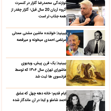
نوازندگی محمدرضا گلزار در کنسرت
گروه آریان 20 سال قبل؛ گلزار چقدر از
همه جذاب تر است
ببینید| خواننده ماشین مشتی ممدلی
مرتضی احمدی میخونه و میرقصه
ببینید| یک قرن پیش، ویدیوی
عاشورای تهران سال ۱۳۰۶ که توسط
فرانسوی ها ثبت شد
ایام قدیم؛ خانه دهه چهل که عشق
احمد شاملو و آیدا در آن ماندگار شده