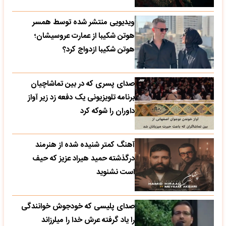
ویدیویی منتشر شده توسط همسر
هوتن شکیبا از عمارت عروسیشان؛
هوتن شکیبا ازدواج کرد؟
صدای پسری که در بین تماشاچیان
برنامه تلویزیونی یک دفعه زد زیر آواز
داوران را شوکه کرد
آهنگ کمتر شنیده شده از هنرمند
درگذشته حمید هیراد عزیز که حیف
است نشنوید
صدای پلیسی که خودجوش خوانندگی
را یاد گرفته عرش خدا را میلرزاند