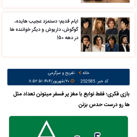
ایام قدیم؛ دستمزد عجیب هایده،
گوگوش، داریوش و دیگر خواننده ها
در دهه ۵۰!
خانه
تفریح و سرگرمی
کد خبر: 252585
۲۰/شهریور/۱۴۰۴ ۱۱:۵۲:۵۱
بازی فکری؛ فقط نوابع با مغز پر فسفر میتونن تعداد مثل
ها رو درست حدس بزنن