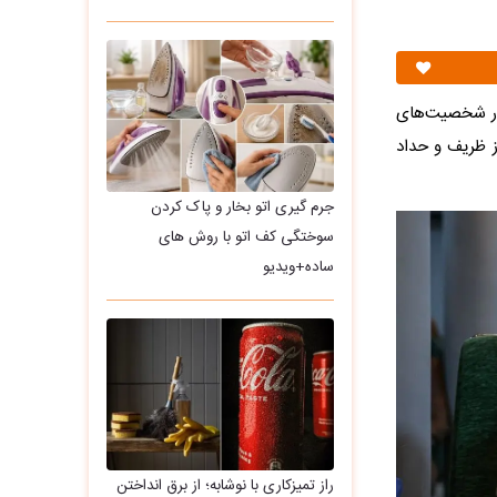
«سیدکمال خرازی» صبح یکشنبه (۷ تیر ۱۴۰۵) با حضور شخصیت‌های
ز ظریف و حداد
جرم گیری اتو بخار و پاک کردن
سوختگی کف اتو با روش های
ساده+ویدیو
راز تمیزکاری با نوشابه؛ از برق انداختن