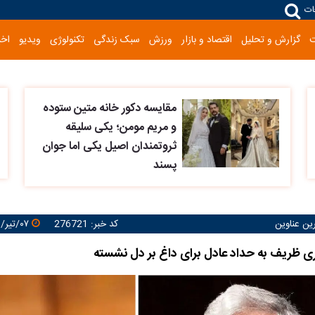
ات
گزارش و تحلیل
اقتصاد و بازار
ورزش
سبک زندگی
تکنولوژی
ویدیو
اخب
مقایسه دکور خانه متین ستوده
و مریم مومن؛ یکی سلیقه
ثروتمندان اصیل یکی اما جوان
پسند
رین عناوین
کد خبر: 276721
۰۷/تیر/۱۴۰۵ ۲۳:۱۴:۳۴
 ظریف به حداد عادل برای داغ بر دل نشسته