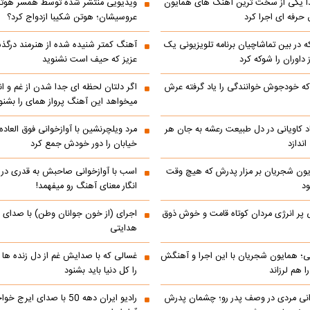
یکی از سخت ترین آهنگ های همایون
ویدیویی منتشر شده توسط همسر هوتن 
حرفه ای اجرا کرد
عروسیشان؛ هوتن شکیبا ازدواج کرد؟
در بین تماشاچیان برنامه تلویزیونی یک
آهنگ کمتر شنیده شده از هنرمند درگذ
ز داوران را شوکه کرد
عزیز که حیف است نشنوید
ه خودجوش خوانندگی را یاد گرفته عرش
اگر دلتان لحظه ای جدا شدن از غم و اند
میخواهد این آهنگ پرواز همای را بشنو
اد کاویانی در دل طبیعت رعشه به جان هر
مرد ویلچرنشین با آوازخوانی فوق العاد
ندازد
خیابان را دور خودش جمع کرد
یون شجریان بر مزار پدرش که هیچ وقت
اسب با آوازخوانی صاحبش به قدری در فک
د
انگار معنای آهنگ رو میفهمد!
 پر انرژی مردان کوتاه قامت و خوش ذوق
اجرای (از خون جوانان وطن) با صدای 
هدایتی
انی؛ همایون شجریان با این اجرا و آهنگش
غسالی که با صدایش غم از دل زنده ها 
 هم لرزاند
را کل دنیا باید بشنود
انی مردی در وصف پدر رو؛ چشمان پدرش
رادیو ایران دهه 50 با صدای ا