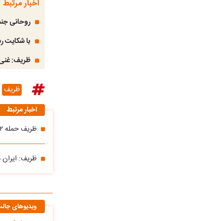
اخبار مرتبط
روحانی جنج
با شکایت ر
ظریف: غنی‌سازی ۶۰ درصد برای فشار نبود؛ پ
ظریف
اخبار مرتبط
ظریف حمله ۱۲ روزه اسرائیل را اشتباه محاسباتی دانست
ظریف: ایران م
ویدیوهای جال