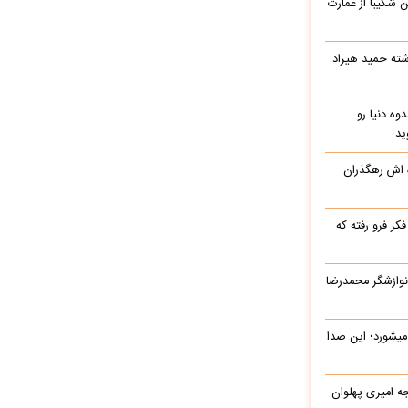
شکیبا از عمارت
شته حمید هیراد
وه دنیا رو
ید
ه اش رهگذران
ر فرو رفته که
نوازشگر محمدرضا
میشورد؛ این صدا
یرج خواجه امیری پهلوان