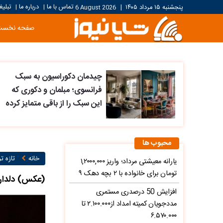
تماس با ما
درباره ما
تبلیغ
پنجشنبه ۱۵ مرداد ۱۴۰۵
|
6 August 2026
|
|
صفحه نخست
چیدمان دکوراسیون به سبک
فرانسوی؛ مبلمان و دکوری که
این سبک را از باقی متمایز کرده
محبوب ها
خانه
تازه ت
یارانه معیشتی مرداد؛ واریز ۱,۲۰۰۰,۰۰۰
تومان برای خانواده با ۲ بچه دهک ۹
(عکس) دلداری
افزایش 50 درصدری مستمری
مددجویان کمیته امداد از۲.۱۰۰.۰۰۰ تا
۶.۵۷۰.۰۰۰