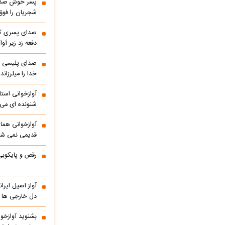
پسر خوش صدا 
شجریان را فوق 
صدای پسری که 
دفعه زد زیر آوا
صدای پلیسی ک
خدا را میلرزاند
آوازخوانی است
شنونده ای می ا
آوازخوانی هما
قدیمی نمی شو
رقص و پایکوبی
آواز اصیل ایر
دل خارجی ها را
بشنوید آوازخو