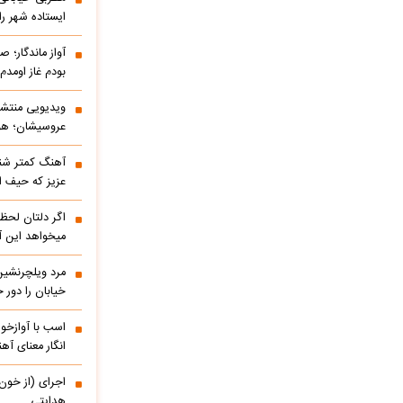
ایستاده شهر را 
آواز ماندگار؛ ص
بودم غاز اومد
ویدیویی منتشر
عروسیشان؛ هوت
آهنگ کمتر شنی
عزیز که حیف 
اگر دلتان لحظه
میخواهد این آ
مرد ویلچرنشین 
خیابان را دور
اسب با آوازخو
انگار معنای آه
اجرای (از خون
هدایتی