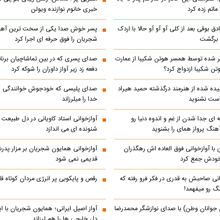
ماتم زده کرد
خبری خانوم نوازنده ویولن
ادق بوقی بعد از کلی آو آو آو حالا با اردک
پسر خوش صدا یکی از سخت ترین آه
م برگشت
شجریان را فوق حرفه ای اجرا کرد
 شده توسط همسر هوتن شکیبا از عمارت
صدای پسری که در بین تماشاچیان برنام
ن شکیبا ازدواج کرد؟
دفعه زد زیر آواز داوران را شوکه کرد
ده شده از هنرمند درگذشته حمید هیراد
صدای پلیسی که خودجوش خوانندگی را 
است نشنوید
خدا را میلرزاند
 ای جدا شدن از غم و اندوه دنیا رو
آوازخوانی استاد کاویانی در دل طبیعت
هنگ پرواز همای را بشنوید
شنونده ای می اندازد
با آوازخوانی فوق العاده اش رهگذران
آوازخوانی همایون شجریان بر مزار پد
 خودش جمع کرد
قدیمی نمی شود
انی صاحبش به قدری در فکر فرو رفته که
رقص و پایکوبی پر انرژی مردان کوتاه
نگ رو میفهمد!
 جوانان وطن) با صدای نوازشگر محمدرضا
آواز اصیل ایرانی؛ همایون شجریان با 
دل خارجی ها را هم لرزاند