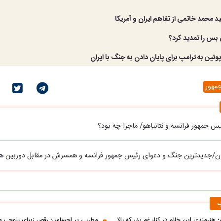
محمد خاتمی از ﺗﻔﺎﻫﻢ اﻳﺮان و آﻣﺮﻳﻜﺎ
بس را تمدید کرد؟
وتین به ترامپ برای پایان دادن به جنگ با ایران
مهور
س جمهور فرانسه و نتانیاهو/ ماجرا چه بود؟
/جدیدترین جنگ و دعوای رئیس جمهور فرانسه و همسرش در مقابل دوربین ها
ب
 هنرمندی این خانم در کنار غم پدر که بالا
مطربی پر احساس؛ رقص زیبای بلوچی مر