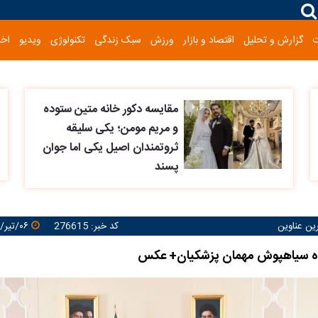
گزارش و تحلیل
اقتصاد و بازار
ورزش
سبک زندگی
تکنولوژی
ویدیو
اخب
مقایسه دکور خانه متین ستوده
و مریم مومن؛ یکی سلیقه
ثروتمندان اصیل یکی اما جوان
پسند
رین عناوین
کد خبر: 276615
۰۶/تیر/۱۴۰۵ ۲۱:۰۴:۳۳
ه سیاهپوش مهمان پزشکیان+ عکس