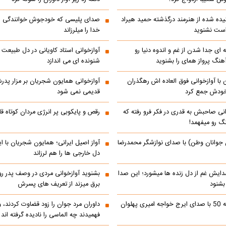
ده شده از هنرمند درگذشته حمید هیراد
صدای پلیسی که خودجوش خوانندگی را 
است نشنوید
خدا را میلرزاند
 ای جدا شدن از غم و اندوه دنیا رو
آوازخوانی استاد کاویانی در دل طبیعت
هنگ پرواز همای را بشنوید
شنونده ای می اندازد
با آوازخوانی فوق العاده اش رهگذران
آوازخوانی همایون شجریان بر مزار پد
 خودش جمع کرد
قدیمی نمی شود
انی صاحبش به قدری در فکر فرو رفته که
رقص و پایکوبی پر انرژی مردان کوتاه
نگ رو میفهمد!
 جوانان وطن) با صدای نوازشگر محمدرضا
آواز اصیل ایرانی؛ همایون شجریان با 
دل خارجی ها را هم لرزاند
دایش غم از دل زنده ها میشورد؛ این صدا
بشنوید آوازخوانی مردی در وصف پدر 
 بشنود
برق میزند از تعریف های پسرش
رادیو ایران دهه 50 با صدای ایرج خواجه امیری پهلوان
داوران مرد جوان را زود قضاوت کردند، 
فهمیدند چه الماسی را نادیده گرفته اند