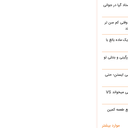
اد گپا در جوانی
وقتی کم سن تر
د
ک ماده بالغ با
رگینی و بنتلی تو
ی‌ ایستن؛ حتی
ابراهیم تاتلیسس وقتی آرامام را در جوانی میخواند VS
ع طعمه کمین
موارد بیشتر