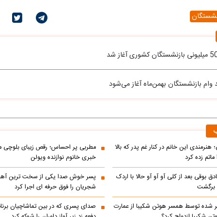
نشستگان
 وام بازنشستگان بهمن‌ماه آغاز می‌شود
ب
 هنرمندی این خانم در کنار غم پدر که بالا
مطربی پر احساس؛ رقص زیبای بلوچی مر
ماتم زده کرد
خبری خانوم نوازنده ویولن
ادق بوقی بعد از کلی آو آو آو حالا با اردک
پسر خوش صدا یکی از سخت ترین آه
م برگشت
شجریان را فوق حرفه ای اجرا کرد
 شده توسط همسر هوتن شکیبا از عمارت
صدای پسری که در بین تماشاچیان برنام
ن شکیبا ازدواج کرد؟
دفعه زد زیر آواز داوران را شوکه کرد