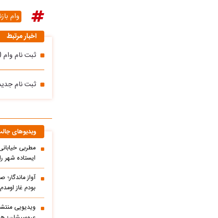
وام باز
اخبار مرتبط
ثبت نام وام 50 میلیونی بازنشستگان کشوری آغاز شد
ثبت نام جدید
ویدیوهای جال
مطربی خیابانی؛
ایستاده شهر را 
آواز ماندگار؛ ص
بودم غاز اومد
ویدیویی منتشر
عروسیشان؛ هوت