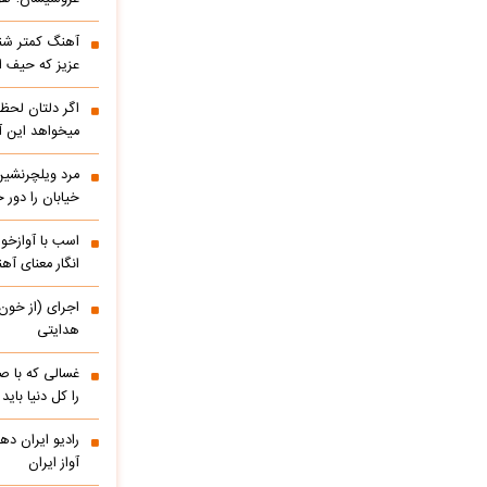
آهنگ کمتر شنی
عزیز که حیف 
اگر دلتان لحظه
میخواهد این آ
مرد ویلچرنشین 
خیابان را دور
اسب با آوازخو
انگار معنای آه
اجرای (از خون
هدایتی
غسالی که با ص
را کل دنیا باید
آواز ایران