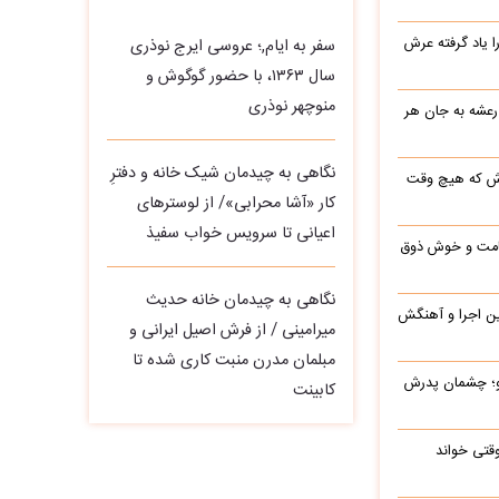
یاد گرفته عرش
سفر به ایام,؛ عروسی ایرج نوذری
سال ۱۳۶۳، با حضور گوگوش و
منوچهر نوذری
 رعشه به جان هر
نگاهی به چیدمان شیک خانه و دفترِ
رش که هیچ وقت
کار «آشا محرابی»/ از لوسترهای
اعیانی تا سرویس خواب سفیذ
 قامت و خوش ذوق
نگاهی به چیدمان خانه حدیث
این اجرا و آهنگش
میرامینی / از فرش اصیل ایرانی و
مبلمان مدرن منبت‌ کاری‌ شده تا
رو؛ چشمان پدرش
کابینت
وقتی خواند