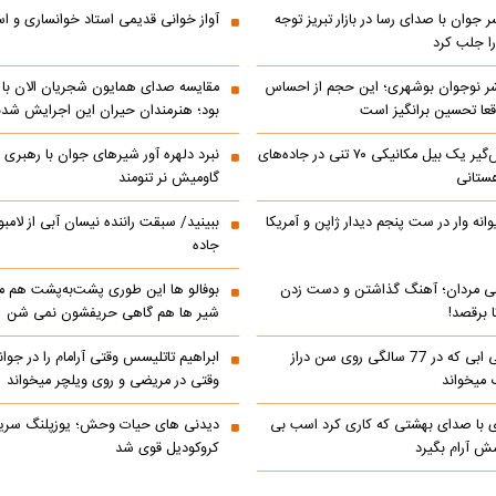
ر جوان با صدای رسا در بازار تبریز توجه
آواز خوانی قدیمی استاد خوانساری و است
را جلب کرد
شر نوجوان بوشهری؛ این حجم از احساس
مقایسه صدای همایون شجریان الان با 
عا تحسین‌ برانگیز است
بود؛ هنرمندان حیران این اجرایش شدن
جابه‌جایی نفس‌گیر یک بیل مکانیکی ۷۰ تنی در جاده‌های
نبرد دلهره آور شیرهای جوان با رهبری ی
ستانی
گاومیش نر تنومند
رالی دیوانه وار در ست پنجم دیدار ژاپن و آمریکا
ببینید/ سبقت راننده نیسان آبی از لامبو
جاده
می مردان؛ آهنگ گذاشتن و دست زدن
بوفالو ها این‌ طوری پشت‌به‌پشت هم م
 برقصد!
شیر ها هم گاهی حریفشون نمی‌ شن
کلیپ خوانندگی ابی که در 77 سالگی روی سن دراز
 میخواند
وقتی در مریضی و روی ویلچر میخواند
ی با صدای بهشتی که کاری کرد اسب بی
دیدنی های حیات وحش؛ یوزپلنگ سری
 آرام بگیرد
کروکودیل قوی شد