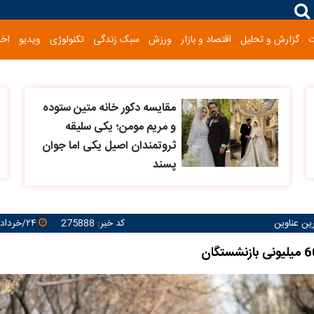
گزارش و تحلیل
اقتصاد و بازار
ورزش
سبک زندگی
تکنولوژی
ویدیو
اخب
مقایسه دکور خانه متین ستوده
و مریم مومن؛ یکی سلیقه
ثروتمندان اصیل یکی اما جوان
پسند
رین عناوین
کد خبر: 275888
۲۴/خرداد/۱۴۰۵ ۱۶:۱۸:۱۳