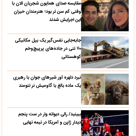
مقایسه صدای همایون شجریان الان با
وقتی کم سن تر بود؛ هنرمندان حیران
این اجرایش شدند
جابه‌جایی نفس‌گیر یک بیل مکانیکی
۷۰ تنی در جاده‌های پرپیچ‌وخم
کوهستانی
نبرد دلهره آور شیرهای جوان با رهبری
یک ماده بالغ با گاومیش نر تنومند
ببینید/ رالی دیوانه وار در ست پنجم
دیدار ژاپن و آمریکا در نیمه نهایی