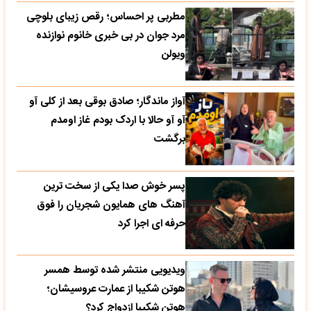
مطربی پر احساس؛ رقص زیبای بلوچی
مرد جوان در بی خبری خانوم نوازنده
ویولن
آواز ماندگار؛ صادق بوقی بعد از کلی آو
آو آو حالا با اردک بودم غاز اومدم
برگشت
پسر خوش صدا یکی از سخت ترین
آهنگ های همایون شجریان را فوق
حرفه ای اجرا کرد
ویدیویی منتشر شده توسط همسر
هوتن شکیبا از عمارت عروسیشان؛
هوتن شکیبا ازدواج کرد؟