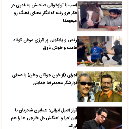
اسب با آوازخوانی صاحبش به قدری در
فکر فرو رفته که انگار معنای آهنگ رو
میفهمد!
رقص و پایکوبی پر انرژی مردان کوتاه
قامت و خوش ذوق
اجرای (از خون جوانان وطن) با صدای
نوازشگر محمدرضا هدایتی
آواز اصیل ایرانی؛ همایون شجریان با
این اجرا و آهنگش دل خارجی ها را هم
لرزاند