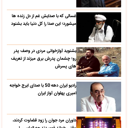
غسالی که با صدایش غم از دل زنده ها
میشورد؛ این صدا را کل دنیا باید بشنود
بشنوید آوازخوانی مردی در وصف پدر
رو؛ چشمان پدرش برق میزند از تعریف
های پسرش
رادیو ایران دهه 50 با صدای ایرج خواجه
امیری پهلوان آواز ایران
داوران مرد جوان را زود قضاوت کردند،