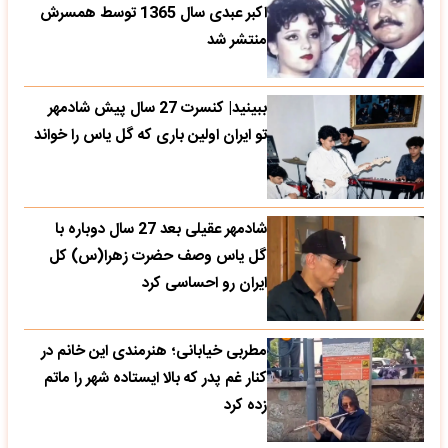
اکبر عبدی سال 1365 توسط همسرش
منتشر شد
ببینید| کنسرت 27 سال پیش شادمهر
تو ایران اولین باری که گل یاس را خواند
شادمهر عقیلی بعد 27 سال دوباره با
گل یاس وصف حضرت زهرا(س) کل
ایران رو احساسی کرد
مطربی خیابانی؛ هنرمندی این خانم در
کنار غم پدر که بالا ایستاده شهر را ماتم
زده کرد