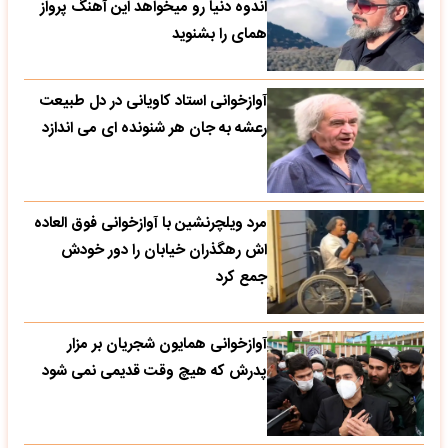
اندوه دنیا رو میخواهد این آهنگ پرواز
همای را بشنوید
آوازخوانی استاد کاویانی در دل طبیعت
رعشه به جان هر شنونده ای می اندازد
مرد ویلچرنشین با آوازخوانی فوق العاده
اش رهگذران خیابان را دور خودش
جمع کرد
آوازخوانی همایون شجریان بر مزار
پدرش که هیچ وقت قدیمی نمی شود