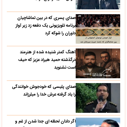
صدای پسری که در بین تماشاچیان
برنامه تلویزیونی یک دفعه زد زیر آواز
داوران را شوکه کرد
آهنگ کمتر شنیده شده از هنرمند
درگذشته حمید هیراد عزیز که حیف
است نشنوید
صدای پلیسی که خودجوش خوانندگی
را یاد گرفته عرش خدا را میلرزاند
اگر دلتان لحظه ای جدا شدن از غم و