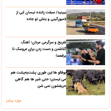
ببینید/ سبقت راننده نیسان آبی از
لامبورگینی و بنتلی تو جاده
تفریح و سرگرمی مردان؛ آهنگ
گذاشتن و دست زدن برای عروسک تا
برقصد!
بوفالو ها این‌ طوری پشت‌به‌پشت هم
می‌ ایستن؛ حتی شیر ها هم گاهی
حریفشون نمی‌ شن
موارد بیشتر