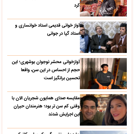
کرد
آواز خوانی قدیمی استاد خوانساری و
استاد گپا در جوانی
آوازخوانی محشر نوجوان بوشهری؛ این
حجم از احساس در این سن، واقعا
تحسین‌ برانگیز است
مقایسه صدای همایون شجریان الان با
وقتی کم سن تر بود؛ هنرمندان حیران
این اجرایش شدند