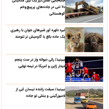
جابه‌جایی نفس‌گیر یک بیل مکانیکی
۷۰ تنی در جاده‌های پرپیچ‌وخم
کوهستانی
نبرد دلهره آور شیرهای جوان با رهبری
یک ماده بالغ با گاومیش نر تنومند
ببینید/ رالی دیوانه وار در ست پنجم
دیدار ژاپن و آمریکا در نیمه نهایی
ببینید/ سبقت راننده نیسان آبی از
لامبورگینی و بنتلی تو جاده