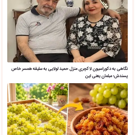
نگاهی به دکوراسیون لاکچری منزل حمید لولایی به سلیقه همسر خاص
پسندش؛ مبلمان یعنی این