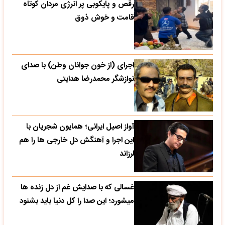
رقص و پایکوبی پر انرژی مردان کوتاه
قامت و خوش ذوق
اجرای (از خون جوانان وطن) با صدای
نوازشگر محمدرضا هدایتی
آواز اصیل ایرانی؛ همایون شجریان با
این اجرا و آهنگش دل خارجی ها را هم
لرزاند
غسالی که با صدایش غم از دل زنده ها
میشورد؛ این صدا را کل دنیا باید بشنود