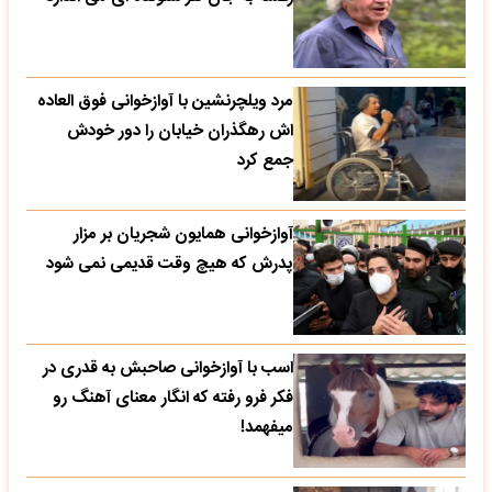
مرد ویلچرنشین با آوازخوانی فوق العاده
اش رهگذران خیابان را دور خودش
جمع کرد
آوازخوانی همایون شجریان بر مزار
پدرش که هیچ وقت قدیمی نمی شود
اسب با آوازخوانی صاحبش به قدری در
فکر فرو رفته که انگار معنای آهنگ رو
میفهمد!