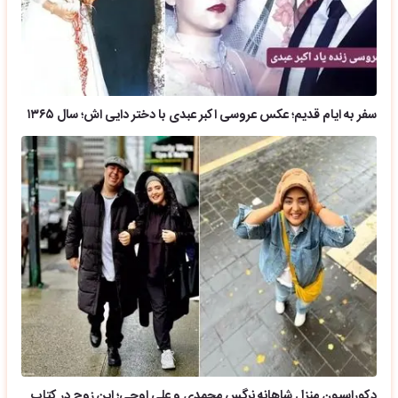
سفر به ایام قدیم؛ عکس عروسی اکبر عبدی با دختر دایی اش؛ سال ۱۳۶۵
دکوراسیون منزل شاهانه نرگس محمدی و علی اوجی؛ این زوج در کتاب