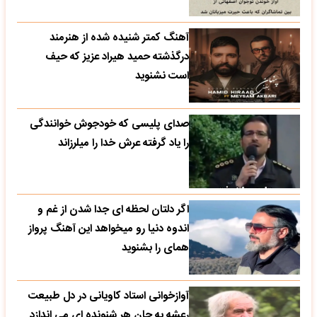
آهنگ کمتر شنیده شده از هنرمند
درگذشته حمید هیراد عزیز که حیف
است نشنوید
صدای پلیسی که خودجوش خوانندگی
را یاد گرفته عرش خدا را میلرزاند
اگر دلتان لحظه ای جدا شدن از غم و
اندوه دنیا رو میخواهد این آهنگ پرواز
همای را بشنوید
آوازخوانی استاد کاویانی در دل طبیعت
رعشه به جان هر شنونده ای می اندازد