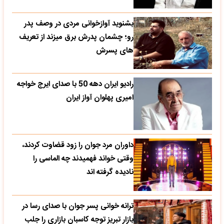
بشنوید آوازخوانی مردی در وصف پدر
رو؛ چشمان پدرش برق میزند از تعریف
های پسرش
رادیو ایران دهه 50 با صدای ایرج خواجه
امیری پهلوان آواز ایران
داوران مرد جوان را زود قضاوت کردند،
وقتی خواند فهمیدند چه الماسی را
نادیده گرفته اند
ترانه خوانی پسر جوان با صدای رسا در
بازار تبریز توجه کاسبان بازاری را جلب