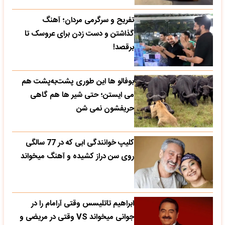
تفریح و سرگرمی مردان؛ آهنگ
گذاشتن و دست زدن برای عروسک تا
برقصد!
بوفالو ها این‌ طوری پشت‌به‌پشت هم
می‌ ایستن؛ حتی شیر ها هم گاهی
حریفشون نمی‌ شن
کلیپ خوانندگی ابی که در 77 سالگی
روی سن دراز کشیده و آهنگ میخواند
ابراهیم تاتلیسس وقتی آرامام را در
جوانی میخواند VS وقتی در مریضی و