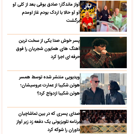
آواز ماندگار؛ صادق بوقی بعد از کلی آو
آو آو حالا با اردک بودم غاز اومدم
برگشت
پسر خوش صدا یکی از سخت ترین
آهنگ های همایون شجریان را فوق
حرفه ای اجرا کرد
ویدیویی منتشر شده توسط همسر
هوتن شکیبا از عمارت عروسیشان؛
هوتن شکیبا ازدواج کرد؟
صدای پسری که در بین تماشاچیان
برنامه تلویزیونی یک دفعه زد زیر آواز
داوران را شوکه کرد