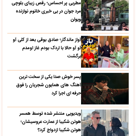
مطربی پر احساس؛ رقص زیبای بلوچی
مرد جوان در بی خبری خانوم نوازنده
ویولن
آواز ماندگار؛ صادق بوقی بعد از کلی آو
آو آو حالا با اردک بودم غاز اومدم
برگشت
پسر خوش صدا یکی از سخت ترین
آهنگ های همایون شجریان را فوق
حرفه ای اجرا کرد
ویدیویی منتشر شده توسط همسر
هوتن شکیبا از عمارت عروسیشان؛
هوتن شکیبا ازدواج کرد؟