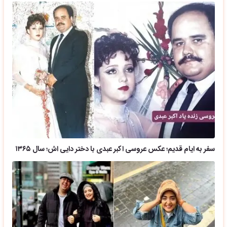
سفر به ایام قدیم؛ عکس عروسی اکبر عبدی با دختر دایی اش؛ سال ۱۳۶۵