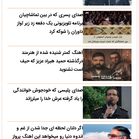
صدای پسری که در بین تماشاچیان
برنامه تلویزیونی یک دفعه زد زیر آواز
داوران را شوکه کرد
آهنگ کمتر شنیده شده از هنرمند
درگذشته حمید هیراد عزیز که حیف
است نشنوید
صدای پلیسی که خودجوش خوانندگی
را یاد گرفته عرش خدا را میلرزاند
اگر دلتان لحظه ای جدا شدن از غم و
اندوه دنیا رو میخواهد این آهنگ پرواز