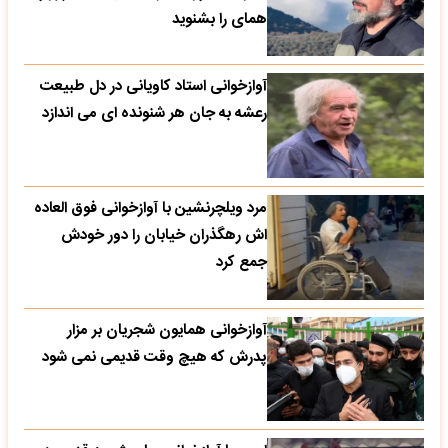
همای را بشنوید
آوازخوانی استاد کاویانی در دل طبیعت
رعشه به جان هر شنونده ای می اندازد
مرد ویلچرنشین با آوازخوانی فوق العاده
اش رهگذران خیابان را دور خودش
جمع کرد
آوازخوانی همایون شجریان بر مزار
پدرش که هیچ وقت قدیمی نمی شود