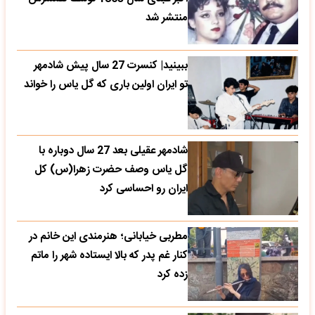
منتشر شد
ببینید| کنسرت 27 سال پیش شادمهر
تو ایران اولین باری که گل یاس را خواند
شادمهر عقیلی بعد 27 سال دوباره با
گل یاس وصف حضرت زهرا(س) کل
ایران رو احساسی کرد
مطربی خیابانی؛ هنرمندی این خانم در
کنار غم پدر که بالا ایستاده شهر را ماتم
زده کرد