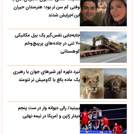
وقتی کم سن تر بود؛ هنرمندان حیران
این اجرایش شدند
جابه‌جایی نفس‌گیر یک بیل مکانیکی
۷۰ تنی در جاده‌های پرپیچ‌وخم
کوهستانی
نبرد دلهره آور شیرهای جوان با رهبری
یک ماده بالغ با گاومیش نر تنومند
ببینید/ رالی دیوانه وار در ست پنجم
دیدار ژاپن و آمریکا در نیمه نهایی