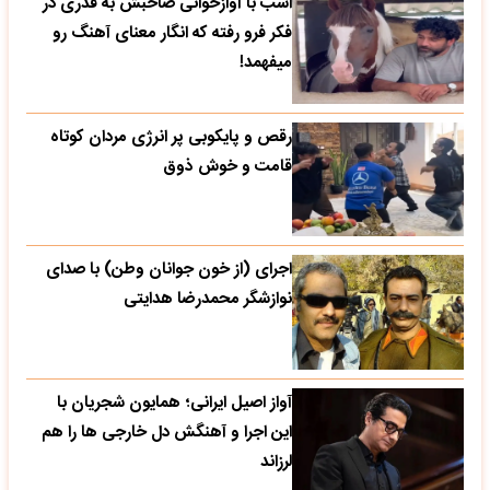
اسب با آوازخوانی صاحبش به قدری در
فکر فرو رفته که انگار معنای آهنگ رو
میفهمد!
رقص و پایکوبی پر انرژی مردان کوتاه
قامت و خوش ذوق
اجرای (از خون جوانان وطن) با صدای
نوازشگر محمدرضا هدایتی
آواز اصیل ایرانی؛ همایون شجریان با
این اجرا و آهنگش دل خارجی ها را هم
لرزاند