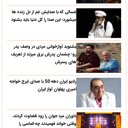
غسالی که با صدایش غم از دل زنده ها
میشورد؛ این صدا را کل دنیا باید بشنود
بشنوید آوازخوانی مردی در وصف پدر
رو؛ چشمان پدرش برق میزند از تعریف
های پسرش
رادیو ایران دهه 50 با صدای ایرج خواجه
امیری پهلوان آواز ایران
داوران مرد جوان را زود قضاوت کردند،
وقتی خواند فهمیدند چه الماسی را