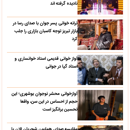
نادیده گرفته اند
ترانه خوانی پسر جوان با صدای رسا در
بازار تبریز توجه کاسبان بازاری را جلب
کرد
آواز خوانی قدیمی استاد خوانساری و
استاد گپا در جوانی
آوازخوانی محشر نوجوان بوشهری؛ این
حجم از احساس در این سن، واقعا
تحسین‌ برانگیز است
مقایسه صدای همایون شجریان الان با