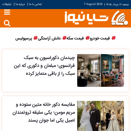
|
|
تماس با ما
درباره ما
تبلیغات
جمعه ۱۶ مرداد ۱۴۰۵
|
7 August 2026
قیمت خودرو
قیمت سکه
دانش آراستگی
پرسپولیس
چیدمان دکوراسیون به سبک
فرانسوی؛ مبلمان و دکوری که این
سبک را از باقی متمایز کرده
مقایسه دکور خانه متین ستوده و
مریم مومن؛ یکی سلیقه ثروتمندان
اصیل یکی اما جوان پسند