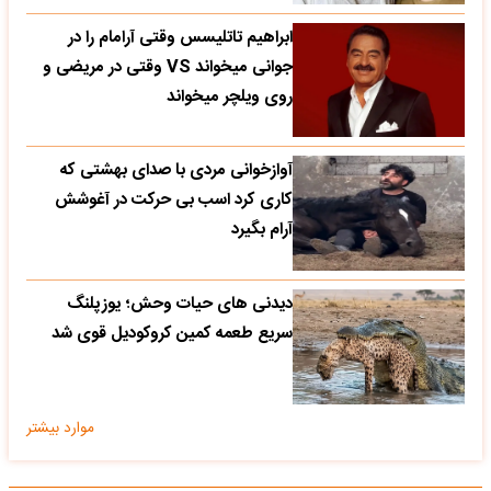
ابراهیم تاتلیسس وقتی آرامام را در
جوانی میخواند VS وقتی در مریضی و
روی ویلچر میخواند
آوازخوانی مردی با صدای بهشتی که
کاری کرد اسب بی حرکت در آغوشش
آرام بگیرد
دیدنی های حیات وحش؛ یوزپلنگ
سریع طعمه کمین کروکودیل قوی شد
موارد بیشتر