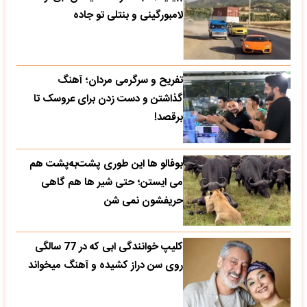
لامبورگینی و بنتلی تو جاده
تفریح و سرگرمی مردان؛ آهنگ
گذاشتن و دست زدن برای عروسک تا
برقصد!
بوفالو ها این‌ طوری پشت‌به‌پشت هم
می‌ ایستن؛ حتی شیر ها هم گاهی
حریفشون نمی‌ شن
کلیپ خوانندگی ابی که در 77 سالگی
روی سن دراز کشیده و آهنگ میخواند