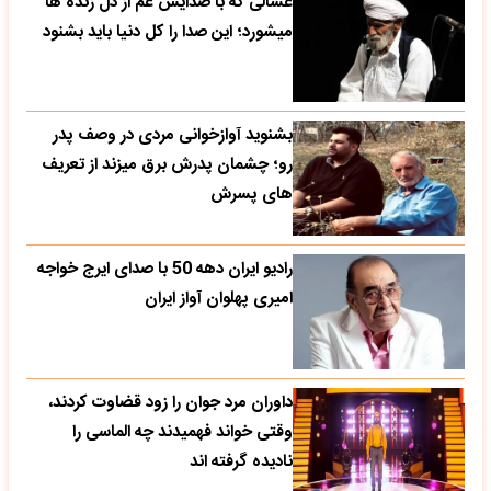
غسالی که با صدایش غم از دل زنده ها
میشورد؛ این صدا را کل دنیا باید بشنود
بشنوید آوازخوانی مردی در وصف پدر
رو؛ چشمان پدرش برق میزند از تعریف
های پسرش
رادیو ایران دهه 50 با صدای ایرج خواجه
امیری پهلوان آواز ایران
داوران مرد جوان را زود قضاوت کردند،
وقتی خواند فهمیدند چه الماسی را
نادیده گرفته اند