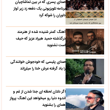
صدای پسری که در بین تماشاچیان
برنامه تلویزیونی یک دفعه زد زیر آواز
داوران را شوکه کرد
آهنگ کمتر شنیده شده از هنرمند
درگذشته حمید هیراد عزیز که حیف
است نشنوید
صدای پلیسی که خودجوش خوانندگی
را یاد گرفته عرش خدا را میلرزاند
اگر دلتان لحظه ای جدا شدن از غم و
اندوه دنیا رو میخواهد این آهنگ پرواز
همای را بشنوید