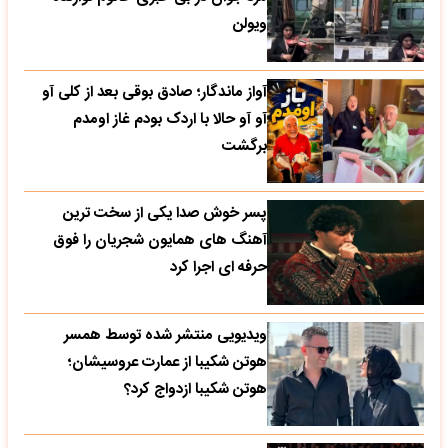
ویولن
آواز ماندگار؛ صادق بوقی بعد از کلی آو
آو آو حالا با اردک بودم غاز اومدم
برگشت
پسر خوش صدا یکی از سخت ترین
آهنگ های همایون شجریان را فوق
حرفه ای اجرا کرد
ویدیویی منتشر شده توسط همسر
هوتن شکیبا از عمارت عروسیشان؛
هوتن شکیبا ازدواج کرد؟