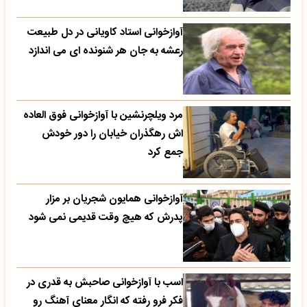
آوازخوانی استاد کاویانی در دل طبیعت
رعشه به جان هر شنونده ای می اندازد
مرد ویلچرنشین با آوازخوانی فوق العاده
اش رهگذران خیابان را دور خودش
جمع کرد
آوازخوانی همایون شجریان بر مزار
پدرش که هیچ وقت قدیمی نمی شود
اسب با آوازخوانی صاحبش به قدری در
فکر فرو رفته که انگار معنای آهنگ رو