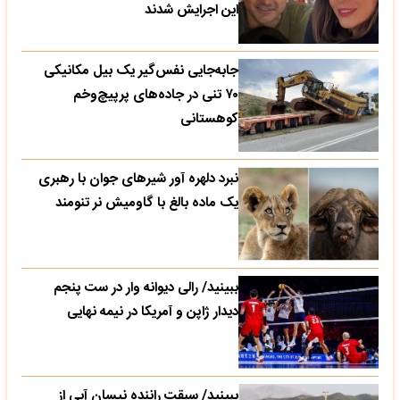
این اجرایش شدند
جابه‌جایی نفس‌گیر یک بیل مکانیکی
۷۰ تنی در جاده‌های پرپیچ‌وخم
کوهستانی
نبرد دلهره آور شیرهای جوان با رهبری
یک ماده بالغ با گاومیش نر تنومند
ببینید/ رالی دیوانه وار در ست پنجم
دیدار ژاپن و آمریکا در نیمه نهایی
ببینید/ سبقت راننده نیسان آبی از