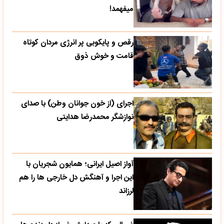
میفهمد!
رقص و پایکوبی پر انرژی مردان کوتاه
قامت و خوش ذوق
اجرای (از خون جوانان وطن) با صدای
نوازشگر محمدرضا هدایتی
آواز اصیل ایرانی؛ همایون شجریان با
این اجرا و آهنگش دل خارجی ها را هم
لرزاند