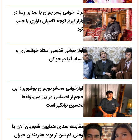
ترانه خوانی پسر جوان با صدای رسا در
بازار تبریز توجه کاسبان بازاری را جلب
کرد
آواز خوانی قدیمی استاد خوانساری و
استاد گپا در جوانی
آوازخوانی محشر نوجوان بوشهری؛ این
حجم از احساس در این سن، واقعا
تحسین‌ برانگیز است
مقایسه صدای همایون شجریان الان با
وقتی کم سن تر بود؛ هنرمندان حیران