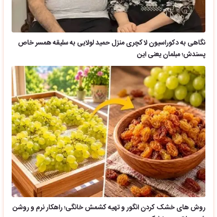
نگاهی به دکوراسیون لاکچری منزل حمید لولایی به سلیقه همسر خاص
پسندش؛ مبلمان یعنی این
روش های خشک کردن انگور و تهیه کشمش خانگی؛ راهکار نرم و روشن