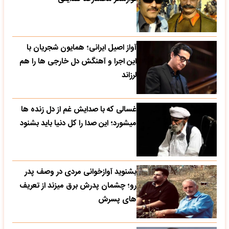
آواز اصیل ایرانی؛ همایون شجریان با
این اجرا و آهنگش دل خارجی ها را هم
لرزاند
غسالی که با صدایش غم از دل زنده ها
میشورد؛ این صدا را کل دنیا باید بشنود
بشنوید آوازخوانی مردی در وصف پدر
رو؛ چشمان پدرش برق میزند از تعریف
های پسرش