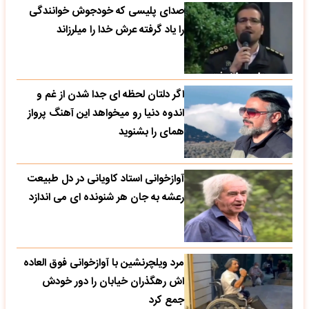
صدای پلیسی که خودجوش خوانندگی
را یاد گرفته عرش خدا را میلرزاند
اگر دلتان لحظه ای جدا شدن از غم و
اندوه دنیا رو میخواهد این آهنگ پرواز
همای را بشنوید
آوازخوانی استاد کاویانی در دل طبیعت
رعشه به جان هر شنونده ای می اندازد
مرد ویلچرنشین با آوازخوانی فوق العاده
اش رهگذران خیابان را دور خودش
جمع کرد