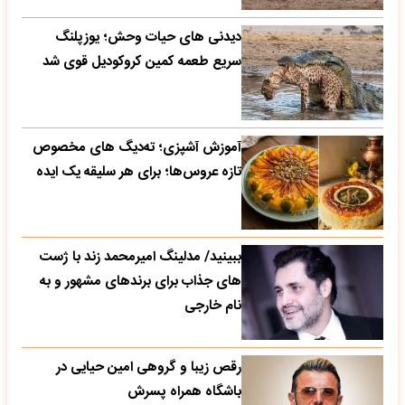
دیدنی های حیات وحش؛ یوزپلنگ
سریع طعمه کمین کروکودیل قوی شد
آموزش آشپزی؛ ته‌دیگ‌ های مخصوص
تازه‌ عروس‌ها؛ برای هر سلیقه یک ایده
ببینید/ مدلینگ امیرمحمد زند با ژست
های جذاب برای برندهای مشهور و به
نام خارجی
رقص زیبا و گروهی امین حیایی در
باشگاه همراه پسرش