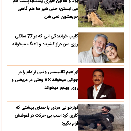
بوفالو ها این‌ طوری پشت‌به‌پشت هم
می‌ ایستن؛ حتی شیر ها هم گاهی
حریفشون نمی‌ شن
کلیپ خوانندگی ابی که در 77 سالگی
روی سن دراز کشیده و آهنگ میخواند
ابراهیم تاتلیسس وقتی آرامام را در
جوانی میخواند VS وقتی در مریضی و
روی ویلچر میخواند
آوازخوانی مردی با صدای بهشتی که
کاری کرد اسب بی حرکت در آغوشش
آرام بگیرد