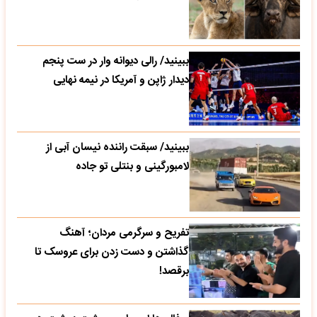
ببینید/ رالی دیوانه وار در ست پنجم
دیدار ژاپن و آمریکا در نیمه نهایی
ببینید/ سبقت راننده نیسان آبی از
لامبورگینی و بنتلی تو جاده
تفریح و سرگرمی مردان؛ آهنگ
گذاشتن و دست زدن برای عروسک تا
برقصد!