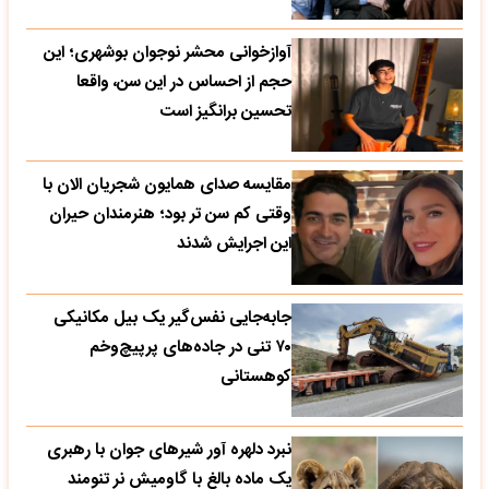
آوازخوانی محشر نوجوان بوشهری؛ این
حجم از احساس در این سن، واقعا
تحسین‌ برانگیز است
مقایسه صدای همایون شجریان الان با
وقتی کم سن تر بود؛ هنرمندان حیران
این اجرایش شدند
جابه‌جایی نفس‌گیر یک بیل مکانیکی
۷۰ تنی در جاده‌های پرپیچ‌وخم
کوهستانی
نبرد دلهره آور شیرهای جوان با رهبری
یک ماده بالغ با گاومیش نر تنومند