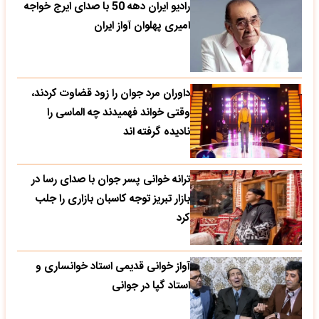
رادیو ایران دهه 50 با صدای ایرج خواجه
امیری پهلوان آواز ایران
داوران مرد جوان را زود قضاوت کردند،
وقتی خواند فهمیدند چه الماسی را
نادیده گرفته اند
ترانه خوانی پسر جوان با صدای رسا در
بازار تبریز توجه کاسبان بازاری را جلب
کرد
آواز خوانی قدیمی استاد خوانساری و
استاد گپا در جوانی