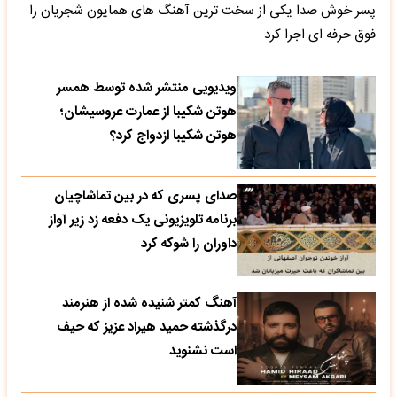
پسر خوش صدا یکی از سخت ترین آهنگ های همایون شجریان را
فوق حرفه ای اجرا کرد
ویدیویی منتشر شده توسط همسر
هوتن شکیبا از عمارت عروسیشان؛
هوتن شکیبا ازدواج کرد؟
صدای پسری که در بین تماشاچیان
برنامه تلویزیونی یک دفعه زد زیر آواز
داوران را شوکه کرد
آهنگ کمتر شنیده شده از هنرمند
درگذشته حمید هیراد عزیز که حیف
است نشنوید