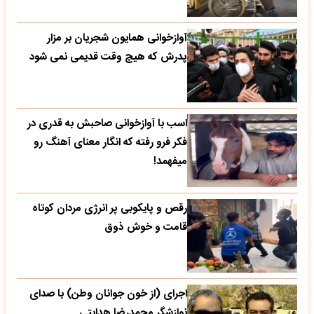
آوازخوانی همایون شجریان بر مزار
پدرش که هیچ وقت قدیمی نمی شود
اسب با آوازخوانی صاحبش به قدری در
فکر فرو رفته که انگار معنای آهنگ رو
میفهمد!
رقص و پایکوبی پر انرژی مردان کوتاه
قامت و خوش ذوق
اجرای (از خون جوانان وطن) با صدای
نوازشگر محمدرضا هدایتی