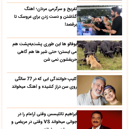
تفریح و سرگرمی مردان؛ آهنگ
گذاشتن و دست زدن برای عروسک تا
برقصد!
بوفالو ها این‌ طوری پشت‌به‌پشت هم
می‌ ایستن؛ حتی شیر ها هم گاهی
حریفشون نمی‌ شن
کلیپ خوانندگی ابی که در 77 سالگی
روی سن دراز کشیده و آهنگ میخواند
ابراهیم تاتلیسس وقتی آرامام را در
جوانی میخواند VS وقتی در مریضی و