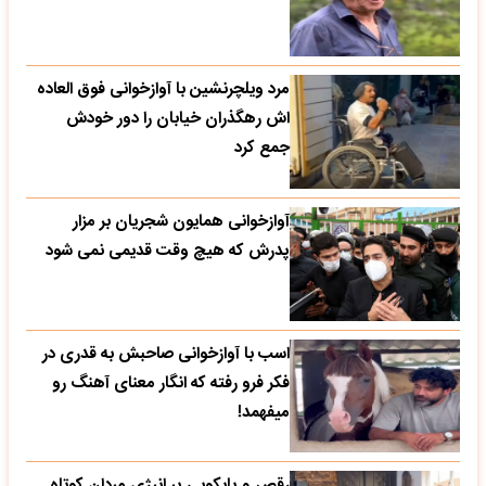
مرد ویلچرنشین با آوازخوانی فوق العاده
اش رهگذران خیابان را دور خودش
جمع کرد
آوازخوانی همایون شجریان بر مزار
پدرش که هیچ وقت قدیمی نمی شود
اسب با آوازخوانی صاحبش به قدری در
فکر فرو رفته که انگار معنای آهنگ رو
میفهمد!
رقص و پایکوبی پر انرژی مردان کوتاه