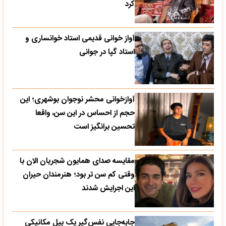
کرد
آواز خوانی قدیمی استاد خوانساری و
استاد گپا در جوانی
آوازخوانی محشر نوجوان بوشهری؛ این
حجم از احساس در این سن، واقعا
تحسین‌ برانگیز است
مقایسه صدای همایون شجریان الان با
وقتی کم سن تر بود؛ هنرمندان حیران
این اجرایش شدند
جابه‌جایی نفس‌گیر یک بیل مکانیکی