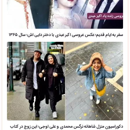
سفر به ایام قدیم؛ عکس عروسی اکبر عبدی با دختر دایی اش؛ سال ۱۳۶۵
دکوراسیون منزل شاهانه نرگس محمدی و علی اوجی؛ این زوج در کتاب