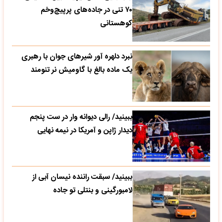
۷۰ تنی در جاده‌های پرپیچ‌وخم
کوهستانی
نبرد دلهره آور شیرهای جوان با رهبری
یک ماده بالغ با گاومیش نر تنومند
ببینید/ رالی دیوانه وار در ست پنجم
دیدار ژاپن و آمریکا در نیمه نهایی
ببینید/ سبقت راننده نیسان آبی از
لامبورگینی و بنتلی تو جاده