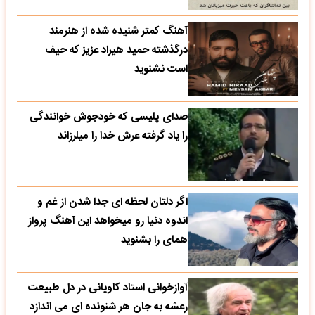
آهنگ کمتر شنیده شده از هنرمند
درگذشته حمید هیراد عزیز که حیف
است نشنوید
صدای پلیسی که خودجوش خوانندگی
را یاد گرفته عرش خدا را میلرزاند
اگر دلتان لحظه ای جدا شدن از غم و
اندوه دنیا رو میخواهد این آهنگ پرواز
همای را بشنوید
آوازخوانی استاد کاویانی در دل طبیعت
رعشه به جان هر شنونده ای می اندازد