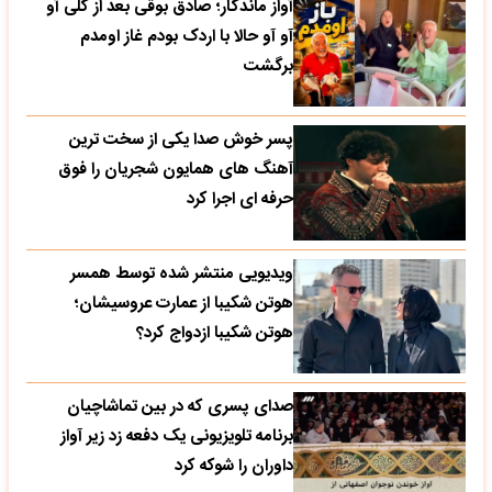
آواز ماندگار؛ صادق بوقی بعد از کلی آو
آو آو حالا با اردک بودم غاز اومدم
برگشت
پسر خوش صدا یکی از سخت ترین
آهنگ های همایون شجریان را فوق
حرفه ای اجرا کرد
ویدیویی منتشر شده توسط همسر
هوتن شکیبا از عمارت عروسیشان؛
هوتن شکیبا ازدواج کرد؟
صدای پسری که در بین تماشاچیان
برنامه تلویزیونی یک دفعه زد زیر آواز
داوران را شوکه کرد