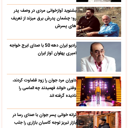
بشنوید آوازخوانی مردی در وصف پدر
رو؛ چشمان پدرش برق میزند از تعریف
های پسرش
رادیو ایران دهه 50 با صدای ایرج خواجه
امیری پهلوان آواز ایران
داوران مرد جوان را زود قضاوت کردند،
وقتی خواند فهمیدند چه الماسی را
نادیده گرفته اند
ترانه خوانی پسر جوان با صدای رسا در
بازار تبریز توجه کاسبان بازاری را جلب