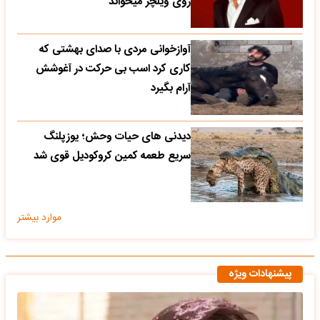
روی ویلچر میخواند
آوازخوانی مردی با صدای بهشتی که
کاری کرد اسب بی حرکت در آغوشش
آرام بگیرد
دیدنی های حیات وحش؛ یوزپلنگ
سریع طعمه کمین کروکودیل قوی شد
موارد بیشتر
پیشنهادات ویژه