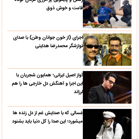
قامت و خوش ذوق
اجرای (از خون جوانان وطن) با صدای
نوازشگر محمدرضا هدایتی
آواز اصیل ایرانی؛ همایون شجریان با
این اجرا و آهنگش دل خارجی ها را هم
لرزاند
غسالی که با صدایش غم از دل زنده ها
میشورد؛ این صدا را کل دنیا باید بشنود