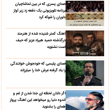
صدای پسری که در بین تماشاچیان
برنامه تلویزیونی یک دفعه زد زیر آواز
داوران را شوکه کرد
آهنگ کمتر شنیده شده از هنرمند
درگذشته حمید هیراد عزیز که حیف
است نشنوید
صدای پلیسی که خودجوش خوانندگی
را یاد گرفته عرش خدا را میلرزاند
اگر دلتان لحظه ای جدا شدن از غم و
اندوه دنیا رو میخواهد این آهنگ پرواز
همای را بشنوید