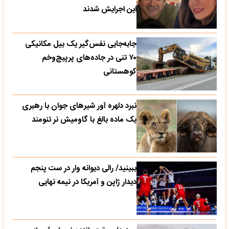
این اجرایش شدند
جابه‌جایی نفس‌گیر یک بیل مکانیکی
۷۰ تنی در جاده‌های پرپیچ‌وخم
کوهستانی
نبرد دلهره آور شیرهای جوان با رهبری
یک ماده بالغ با گاومیش نر تنومند
ببینید/ رالی دیوانه وار در ست پنجم
دیدار ژاپن و آمریکا در نیمه نهایی