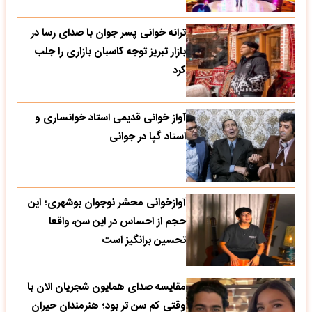
ترانه خوانی پسر جوان با صدای رسا در
بازار تبریز توجه کاسبان بازاری را جلب
کرد
آواز خوانی قدیمی استاد خوانساری و
استاد گپا در جوانی
آوازخوانی محشر نوجوان بوشهری؛ این
حجم از احساس در این سن، واقعا
تحسین‌ برانگیز است
مقایسه صدای همایون شجریان الان با
وقتی کم سن تر بود؛ هنرمندان حیران