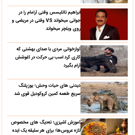
ابراهیم تاتلیسس وقتی آرامام را در
جوانی میخواند VS وقتی در مریضی و
روی ویلچر میخواند
آوازخوانی مردی با صدای بهشتی که
کاری کرد اسب بی حرکت در آغوشش
آرام بگیرد
دیدنی های حیات وحش؛ یوزپلنگ
سریع طعمه کمین کروکودیل قوی شد
آموزش آشپزی؛ ته‌دیگ‌ های مخصوص
تازه‌ عروس‌ها؛ برای هر سلیقه یک ایده