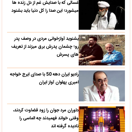
غسالی که با صدایش غم از دل زنده ها
میشورد؛ این صدا را کل دنیا باید بشنود
بشنوید آوازخوانی مردی در وصف پدر
رو؛ چشمان پدرش برق میزند از تعریف
های پسرش
رادیو ایران دهه 50 با صدای ایرج خواجه
امیری پهلوان آواز ایران
داوران مرد جوان را زود قضاوت کردند،
وقتی خواند فهمیدند چه الماسی را
نادیده گرفته اند