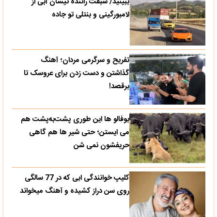
ببینید/ سبقت راننده نیسان آبی از
لامبورگینی و بنتلی تو جاده
تفریح و سرگرمی مردان؛ آهنگ
گذاشتن و دست زدن برای عروسک تا
برقصد!
بوفالو ها این‌ طوری پشت‌به‌پشت هم
می‌ ایستن؛ حتی شیر ها هم گاهی
حریفشون نمی‌ شن
کلیپ خوانندگی ابی که در 77 سالگی
روی سن دراز کشیده و آهنگ میخواند