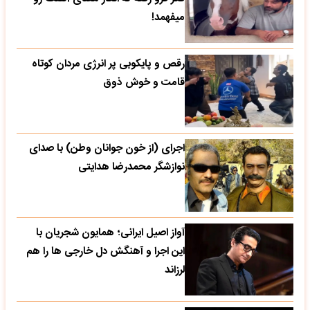
میفهمد!
رقص و پایکوبی پر انرژی مردان کوتاه
قامت و خوش ذوق
اجرای (از خون جوانان وطن) با صدای
نوازشگر محمدرضا هدایتی
آواز اصیل ایرانی؛ همایون شجریان با
این اجرا و آهنگش دل خارجی ها را هم
لرزاند