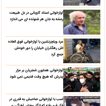
آوازخوانی استاد کاویانی در دل طبیعت
رعشه به جان هر شنونده ای می اندازد
مرد ویلچرنشین با آوازخوانی فوق العاده
اش رهگذران خیابان را دور خودش
جمع کرد
آوازخوانی همایون شجریان بر مزار
پدرش که هیچ وقت قدیمی نمی شود
اسب با آوازخوانی صاحبش به قدری در
فکر فرو رفته که انگار معنای آهنگ رو