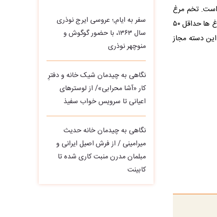
م مرغ است. تخم مرغ
سفر به ایام,؛ عروسی ایرج نوذری
گرید A ، بایستی کاملا تمیز باشد و وزن هر تخم مرغ بالاتر از ۵۵ گرم است. در رده B تخم مرغ ها حداقل ۵۰
سال ۱۳۶۳، با حضور گوگوش و
سته برای این دسته مجاز
منوچهر نوذری
نگاهی به چیدمان شیک خانه و دفترِ
کار «آشا محرابی»/ از لوسترهای
اعیانی تا سرویس خواب سفیذ
نگاهی به چیدمان خانه حدیث
میرامینی / از فرش اصیل ایرانی و
مبلمان مدرن منبت‌ کاری‌ شده تا
کابینت