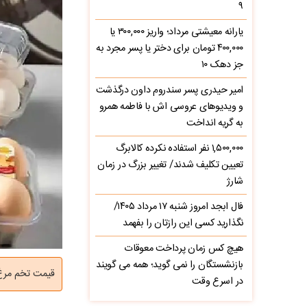
۹
یارانه معیشتی مرداد؛ واریز ۳۰۰,۰۰۰ یا
۴۰۰,۰۰۰ تومان برای دختر یا پسر مجرد به
جز دهک ۱۰
امیر حیدری پسر سندروم داون درگذشت
و ویدیوهای عروسی اش با فاطمه همرو
به گریه انداخت
۱,۵۰۰,۰۰۰ نفر استفاده نکرده کالابرگ
تعیین تکلیف شدند/ تغییر بزرگ در زمان
شارژ
فال ابجد امروز شنبه ۱۷ مرداد ۱۴۰۵/
نگذارید کسی این رازتان را بفهمد
هیچ کس زمان پرداخت معوقات
بازنشستگان را نمی گوید؛ همه می گویند
قیمت تخم مرغ امروز سه شن
در اسرع وقت