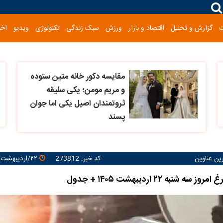
گزارش و تحلیل
اقتصاد و بازار
ورزش
سبک زندگی
تکنولوژی
ویدیو
اخب
مقایسه دکور خانه متین ستوده
و مریم مومن؛ یکی سلیقه
ثروتمندان اصیل یکی اما جوان
پسند
رین عناوین
کد خبر: 273812
۲۲/اردیبهشت/۱۴۰۵ ۱۵:۲۲:۰۱
شنبه ۲۲ اردیبهشت ۱۴۰۵ + جدول