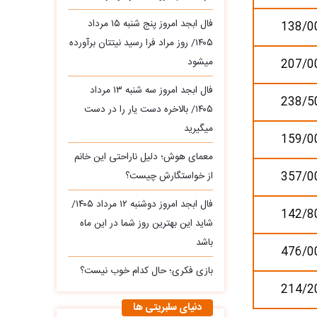
فال ابجد امروز پنج شنبه ۱۵ مرداد
138/0
۱۴۰۵/ روز مراد فرا رسید نیتتان برآورده
میشود
207/0
فال ابجد امروز سه‌ شنبه ۱۳ مرداد
238/5
۱۴۰۵/ بالاخره دست یار را در دست
میگیرید
159/0
معمای هوش؛ دلیل ناراحتی این خانم
357/0
از خواستگارش چیست؟
فال ابجد امروز دوشنبه ۱۲ مرداد ۱۴۰۵/
142/8
شاید این بهترین روز شما در این ماه
باشد
476/0
بازی فکری؛ حال کدام خوب نیست؟
214/2
دنیای سلبریتی ها