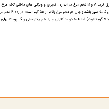
نکته: در واقع فرق گرید A و B تخم مرغ در اندازه ، تمیزی و ویژگی های داخلی تخ
گرم هستند ( کلا ۵ گرم تفاوت) اما تا ۲۰ درصد کثیفی و یا عدم یکنواختی رنگ پو