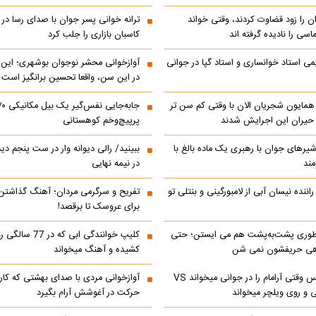
ن را زود قضاوت کردند، وقتی خواند
ترانه خوانی پسر جوان با صدای رسا در با
اسی را نادیده گرفته اند
کاسبان بازاری را جلب کرد
می استاد خوانساری و استاد گپا در جوانی
آوازخوانی محشر نوجوان بوشهری؛ این
در این سن، واقعا تحسین‌ برانگیز است
مایون شجریان الان با وقتی کم سن تر
 حیران این اجرایش شدند
پرپیچ‌وخم کوهستانی
 شیرهای جوان با رهبری یک ماده بالغ با
ببینید/ رالی دیوانه وار در ست پنجم د
مند
در نیمه نهایی
اننده نیسان آبی از لامبورگینی و بنتلی تو
تفریح و سرگرمی مردان؛ آهنگ گذاشت
برای عروسک تا برقصد!
‌ طوری پشت‌به‌پشت هم می‌ ایستن؛ حتی
کلیپ خوانندگی ابی که
هی حریفشون نمی‌ شن
کشیده و آهنگ میخواند
ابراهیم تاتلیسس وقتی آرامام را در جوانی میخواند VS
آوازخوانی مردی با صدای بهشتی که کا
 و روی ویلچر میخواند
حرکت در آغوشش آرام بگیرد