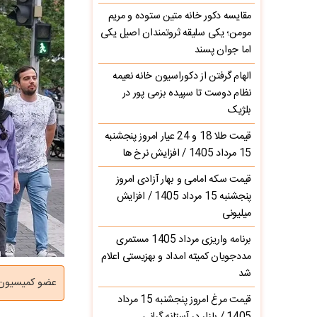
مقایسه دکور خانه متین ستوده و مریم
مومن؛ یکی سلیقه ثروتمندان اصیل یکی
اما جوان پسند
الهام گرفتن از دکوراسیون خانه نعیمه
نظام دوست تا سپیده بزمی پور در
بلژیک
قیمت طلا 18 و 24 عیار امروز پنجشنبه
15 مرداد 1405 / افزایش نرخ ها
قیمت سکه امامی و بهار آزادی امروز
پنجشنبه 15 مرداد 1405 / افزایش
میلیونی
برنامه واریزی مرداد 1405 مستمری
مددجویان کمیته امداد و بهزیستی اعلام
شد
عضو کمیسیون ا
قیمت مرغ امروز پنجشنبه 15 مرداد