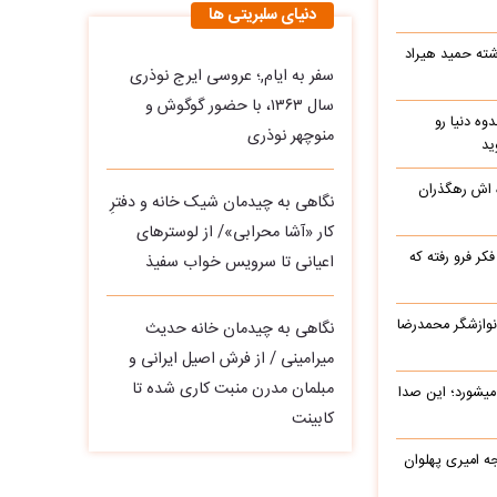
دنیای سلبریتی ها
شته حمید هیراد
سفر به ایام,؛ عروسی ایرج نوذری
سال ۱۳۶۳، با حضور گوگوش و
وه دنیا رو
منوچهر نوذری
ید
ه اش رهگذران
نگاهی به چیدمان شیک خانه و دفترِ
کار «آشا محرابی»/ از لوسترهای
ر فرو رفته که
اعیانی تا سرویس خواب سفیذ
نوازشگر محمدرضا
نگاهی به چیدمان خانه حدیث
میرامینی / از فرش اصیل ایرانی و
مبلمان مدرن منبت‌ کاری‌ شده تا
میشورد؛ این صدا
کابینت
یرج خواجه امیری پهلوان