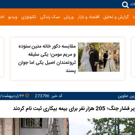
ات
گزارش و تحلیل
اقتصاد و بازار
ورزش
سبک زندگی
تکنولوژی
ویدیو
اخب
مقایسه دکور خانه متین ستوده
و مریم مومن؛ یکی سلیقه
ثروتمندان اصیل یکی اما جوان
پسند
رین عناوین
کد خبر: 273796
۲۲/اردیبهشت/۱۴۰۵ ۱۲:۰۸:۵۸
 نفر برای بیمه بیکاری ثبت نام کردند