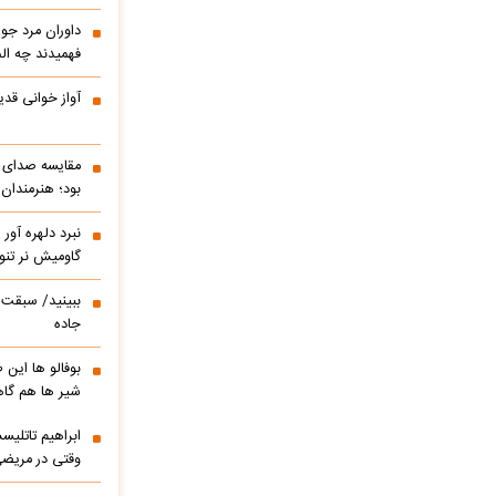
داوران مرد جوا
فهمیدند چه الم
آواز خوانی قدی
مقایسه صدای ه
بود؛ هنرمندان
نبرد دلهره آور
گاومیش نر تنو
ببینید/ سبقت ر
جاده
بوفالو ها این
شیر ها هم گا
وقتی در مریضی