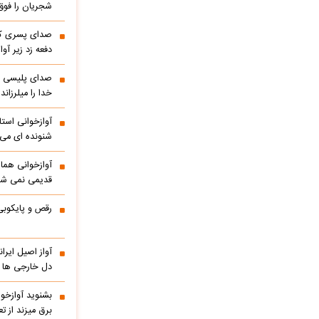
شجریان را فوق 
صدای پسری که 
دفعه زد زیر آوا
صدای پلیسی ک
خدا را میلرزاند
آوازخوانی است
شنونده ای می ا
آوازخوانی هما
قدیمی نمی شو
رقص و پایکوبی
آواز اصیل ایر
دل خارجی ها را
بشنوید آوازخو
برق میزند از 