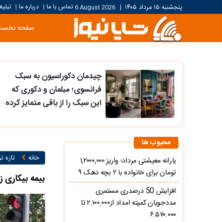
تماس با ما
درباره ما
تبلیغ
پنجشنبه ۱۵ مرداد ۱۴۰۵
|
6 August 2026
|
|
صفحه نخست
چیدمان دکوراسیون به سبک
فرانسوی؛ مبلمان و دکوری که
این سبک را از باقی متمایز کرده
محبوب ها
خانه
تازه ت
یارانه معیشتی مرداد؛ واریز ۱,۲۰۰۰,۰۰۰
تومان برای خانواده با ۲ بچه دهک ۹
بیمه بیکاری زیر فشار جنگ؛ 205 هزار
افزایش 50 درصدری مستمری
مددجویان کمیته امداد از۲.۱۰۰.۰۰۰ تا
۶.۵۷۰.۰۰۰