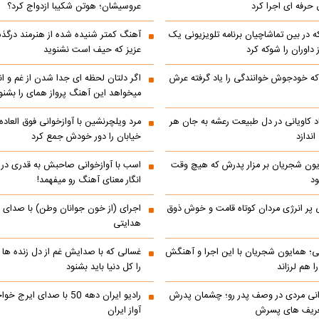
حرفه ای اجرا کرد
عروسیشان؛ هوتن شکیبا ازدواج کرد؟
در بین تماشاچیان برنامه تلویزیونی یک
آهنگ کمتر شنیده شده از هنرمند درگذ
ز داوران را شوکه کرد
عزیز که حیف است نشنوید
ه خودجوش خوانندگی را یاد گرفته عرش
اگر دلتان لحظه ای جدا شدن از غم و اند
میخواهد این آهنگ پرواز همای را بشنو
اد کاویانی در دل طبیعت رعشه به جان هر
مرد ویلچرنشین با آوازخوانی فوق العاد
ندازد
خیابان را دور خودش جمع کرد
یون شجریان بر مزار پدرش که هیچ وقت
اسب با آوازخوانی صاحبش به قدری در فک
د
انگار معنای آهنگ رو میفهمد!
 پر انرژی مردان کوتاه قامت و خوش ذوق
اجرای (از خون جوانان وطن) با صدای 
هدایتی
انی؛ همایون شجریان با این اجرا و آهنگش
غسالی که با صدایش غم از دل زنده ها 
 هم لرزاند
را کل دنیا باید بشنود
انی مردی در وصف پدر رو؛ چشمان پدرش
رادیو ایران دهه 50 با صدای ا
تعریف های پسرش
آواز ایران