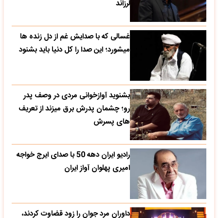
لرزاند
غسالی که با صدایش غم از دل زنده ها
میشورد؛ این صدا را کل دنیا باید بشنود
بشنوید آوازخوانی مردی در وصف پدر
رو؛ چشمان پدرش برق میزند از تعریف
های پسرش
رادیو ایران دهه 50 با صدای ایرج خواجه
امیری پهلوان آواز ایران
داوران مرد جوان را زود قضاوت کردند،