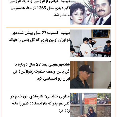
ببینید| فیلمی از عروسی و کارت عروسی
اکبر عبدی سال 1365 توسط همسرش
منتشر شد
ببینید| کنسرت 27 سال پیش شادمهر
تو ایران اولین باری که گل یاس را خواند
شادمهر عقیلی بعد 27 سال دوباره با
گل یاس وصف حضرت زهرا(س) کل
ایران رو احساسی کرد
مطربی خیابانی؛ هنرمندی این خانم در
کنار غم پدر که بالا ایستاده شهر را ماتم
زده کرد