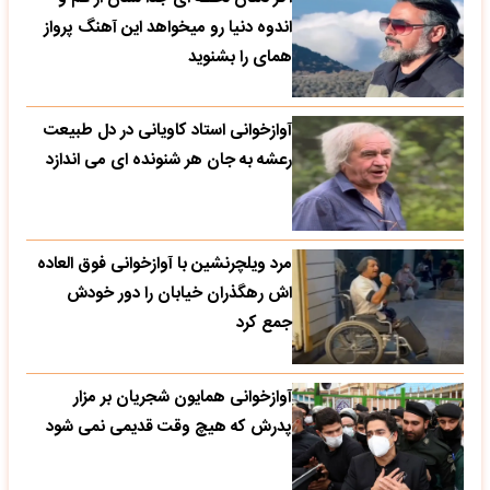
اندوه دنیا رو میخواهد این آهنگ پرواز
همای را بشنوید
آوازخوانی استاد کاویانی در دل طبیعت
رعشه به جان هر شنونده ای می اندازد
مرد ویلچرنشین با آوازخوانی فوق العاده
اش رهگذران خیابان را دور خودش
جمع کرد
آوازخوانی همایون شجریان بر مزار
پدرش که هیچ وقت قدیمی نمی شود