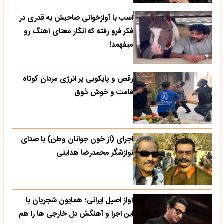
اسب با آوازخوانی صاحبش به قدری در
فکر فرو رفته که انگار معنای آهنگ رو
میفهمد!
رقص و پایکوبی پر انرژی مردان کوتاه
قامت و خوش ذوق
اجرای (از خون جوانان وطن) با صدای
نوازشگر محمدرضا هدایتی
آواز اصیل ایرانی؛ همایون شجریان با
این اجرا و آهنگش دل خارجی ها را هم