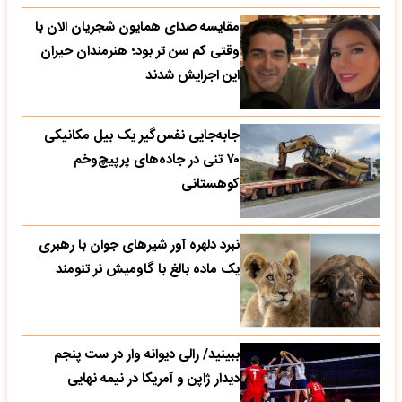
مقایسه صدای همایون شجریان الان با
وقتی کم سن تر بود؛ هنرمندان حیران
این اجرایش شدند
جابه‌جایی نفس‌گیر یک بیل مکانیکی
۷۰ تنی در جاده‌های پرپیچ‌وخم
کوهستانی
نبرد دلهره آور شیرهای جوان با رهبری
یک ماده بالغ با گاومیش نر تنومند
ببینید/ رالی دیوانه وار در ست پنجم
دیدار ژاپن و آمریکا در نیمه نهایی