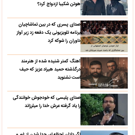
هوتن شکیبا ازدواج کرد؟
صدای پسری که در بین تماشاچیان
برنامه تلویزیونی یک دفعه زد زیر آواز
داوران را شوکه کرد
آهنگ کمتر شنیده شده از هنرمند
درگذشته حمید هیراد عزیز که حیف
است نشنوید
صدای پلیسی که خودجوش خوانندگی
را یاد گرفته عرش خدا را میلرزاند
اگر دلتان لحظه ای جدا شدن از غم و