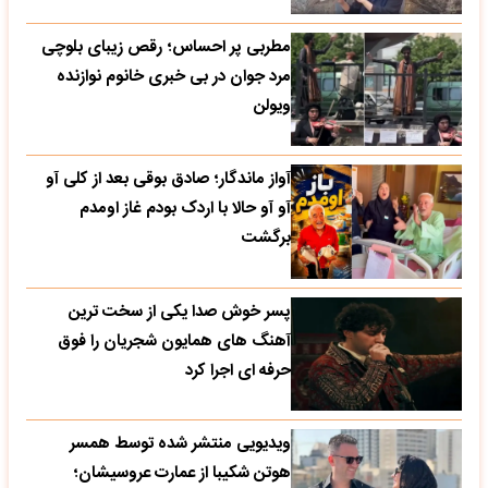
مطربی پر احساس؛ رقص زیبای بلوچی
مرد جوان در بی خبری خانوم نوازنده
ویولن
آواز ماندگار؛ صادق بوقی بعد از کلی آو
آو آو حالا با اردک بودم غاز اومدم
برگشت
پسر خوش صدا یکی از سخت ترین
آهنگ های همایون شجریان را فوق
حرفه ای اجرا کرد
ویدیویی منتشر شده توسط همسر
هوتن شکیبا از عمارت عروسیشان؛