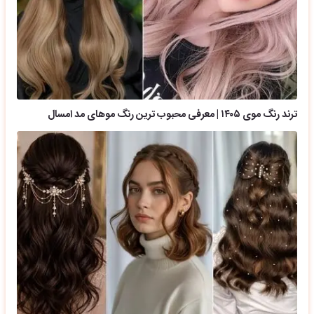
ترند رنگ موی ۱۴۰۵ | معرفی محبوب ترین رنگ موهای مد امسال