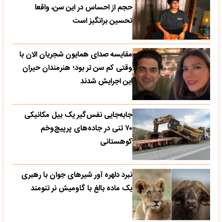
حجم از احساس در این سن، واقعا
تحسین‌ برانگیز است
مقایسه صدای همایون شجریان الان با
وقتی کم سن تر بود؛ هنرمندان حیران
این اجرایش شدند
جابه‌جایی نفس‌گیر یک بیل مکانیکی
۷۰ تنی در جاده‌های پرپیچ‌وخم
کوهستانی
نبرد دلهره آور شیرهای جوان با رهبری
یک ماده بالغ با گاومیش نر تنومند