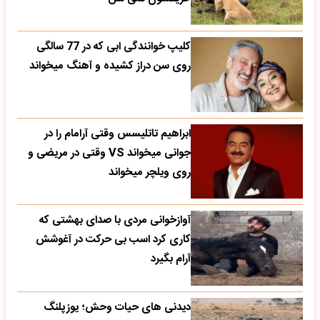
کلیپ خوانندگی ابی که در 77 سالگی
روی سن دراز کشیده و آهنگ میخواند
ابراهیم تاتلیسس وقتی آرامام را در
جوانی میخواند VS وقتی در مریضی و
روی ویلچر میخواند
آوازخوانی مردی با صدای بهشتی که
کاری کرد اسب بی حرکت در آغوشش
آرام بگیرد
دیدنی های حیات وحش؛ یوزپلنگ