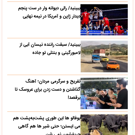
ببینید/ رالی دیوانه وار در ست پنجم
دیدار ژاپن و آمریکا در نیمه نهایی
ببینید/ سبقت راننده نیسان آبی از
لامبورگینی و بنتلی تو جاده
تفریح و سرگرمی مردان؛ آهنگ
گذاشتن و دست زدن برای عروسک تا
برقصد!
بوفالو ها این‌ طوری پشت‌به‌پشت هم
می‌ ایستن؛ حتی شیر ها هم گاهی
حریفشون نمی‌ شن