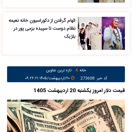
الهام گرفتن از دکوراسیون خانه نعیمه
نظام دوست تا سپیده بزمی پور در
بلژیک
خانه
تازه ترین عناوین
کد خبر: 273608
۲۰/اردیبهشت/۱۴۰۵ ۰۹:۲۶:۲۱
قیمت دلار امروز یکشنبه 20 اردیبهشت 1405