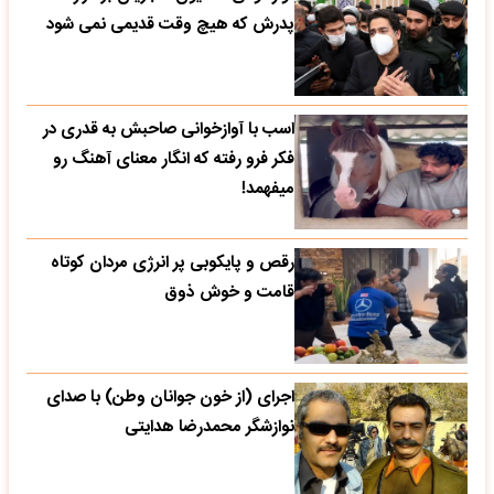
پدرش که هیچ وقت قدیمی نمی شود
اسب با آوازخوانی صاحبش به قدری در
فکر فرو رفته که انگار معنای آهنگ رو
میفهمد!
رقص و پایکوبی پر انرژی مردان کوتاه
قامت و خوش ذوق
اجرای (از خون جوانان وطن) با صدای
نوازشگر محمدرضا هدایتی