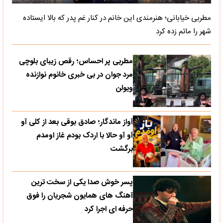
مطربی خیابانی؛ هنرمندی این خانم در کنار غم پدر که بالا ایستاده
شهر را ماتم زده کرد
مطربی پر احساس؛ رقص زیبای بلوچی
مرد جوان در بی خبری خانوم نوازنده
ویولن
آواز ماندگار؛ صادق بوقی بعد از کلی آو
آو آو حالا با اردک بودم غاز اومدم
برگشت
پسر خوش صدا یکی از سخت ترین
آهنگ های همایون شجریان را فوق
حرفه ای اجرا کرد