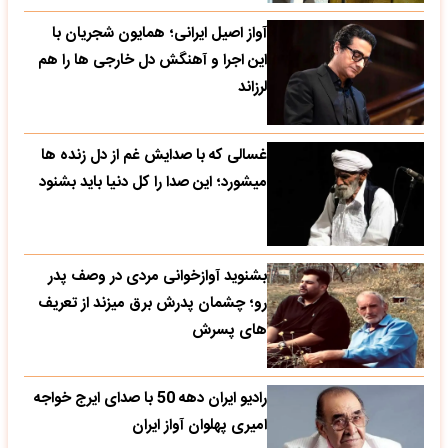
آواز اصیل ایرانی؛ همایون شجریان با
این اجرا و آهنگش دل خارجی ها را هم
لرزاند
غسالی که با صدایش غم از دل زنده ها
میشورد؛ این صدا را کل دنیا باید بشنود
بشنوید آوازخوانی مردی در وصف پدر
رو؛ چشمان پدرش برق میزند از تعریف
های پسرش
رادیو ایران دهه 50 با صدای ایرج خواجه
امیری پهلوان آواز ایران