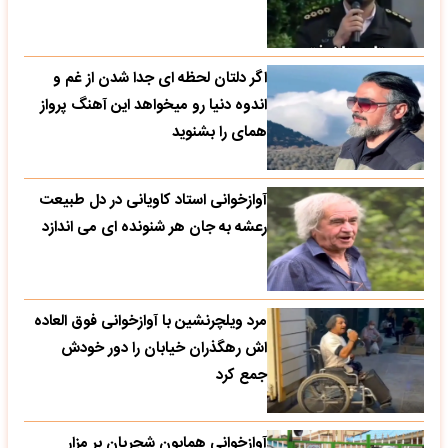
اگر دلتان لحظه ای جدا شدن از غم و
اندوه دنیا رو میخواهد این آهنگ پرواز
همای را بشنوید
آوازخوانی استاد کاویانی در دل طبیعت
رعشه به جان هر شنونده ای می اندازد
مرد ویلچرنشین با آوازخوانی فوق العاده
اش رهگذران خیابان را دور خودش
جمع کرد
آوازخوانی همایون شجریان بر مزار