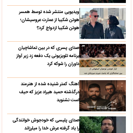
ویدیویی منتشر شده توسط همسر
هوتن شکیبا از عمارت عروسیشان؛
هوتن شکیبا ازدواج کرد؟
صدای پسری که در بین تماشاچیان
برنامه تلویزیونی یک دفعه زد زیر آواز
داوران را شوکه کرد
آهنگ کمتر شنیده شده از هنرمند
درگذشته حمید هیراد عزیز که حیف
است نشنوید
صدای پلیسی که خودجوش خوانندگی
را یاد گرفته عرش خدا را میلرزاند