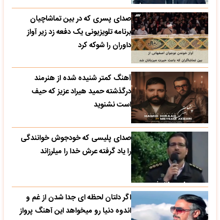
صدای پسری که در بین تماشاچیان
برنامه تلویزیونی یک دفعه زد زیر آواز
داوران را شوکه کرد
آهنگ کمتر شنیده شده از هنرمند
درگذشته حمید هیراد عزیز که حیف
است نشنوید
صدای پلیسی که خودجوش خوانندگی
را یاد گرفته عرش خدا را میلرزاند
اگر دلتان لحظه ای جدا شدن از غم و
اندوه دنیا رو میخواهد این آهنگ پرواز