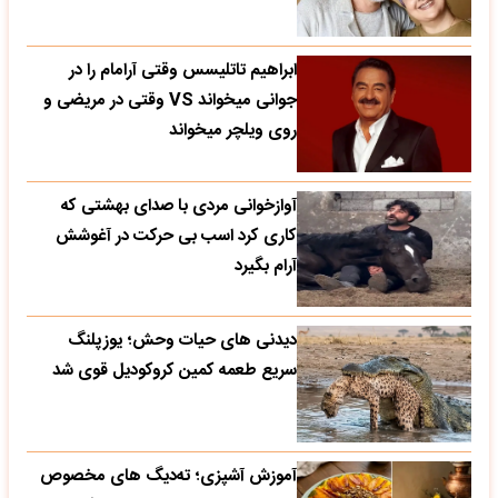
ابراهیم تاتلیسس وقتی آرامام را در
جوانی میخواند VS وقتی در مریضی و
روی ویلچر میخواند
آوازخوانی مردی با صدای بهشتی که
کاری کرد اسب بی حرکت در آغوشش
آرام بگیرد
دیدنی های حیات وحش؛ یوزپلنگ
سریع طعمه کمین کروکودیل قوی شد
آموزش آشپزی؛ ته‌دیگ‌ های مخصوص