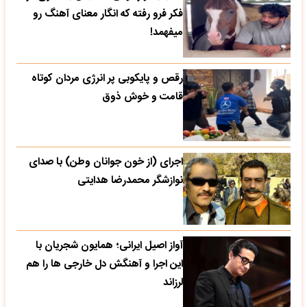
فکر فرو رفته که انگار معنای آهنگ رو
میفهمد!
رقص و پایکوبی پر انرژی مردان کوتاه
قامت و خوش ذوق
اجرای (از خون جوانان وطن) با صدای
نوازشگر محمدرضا هدایتی
آواز اصیل ایرانی؛ همایون شجریان با
این اجرا و آهنگش دل خارجی ها را هم
لرزاند