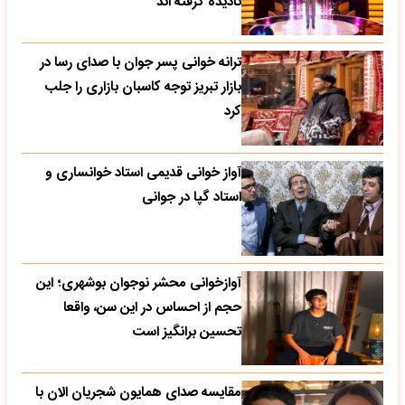
نادیده گرفته اند
ترانه خوانی پسر جوان با صدای رسا در
بازار تبریز توجه کاسبان بازاری را جلب
کرد
آواز خوانی قدیمی استاد خوانساری و
استاد گپا در جوانی
آوازخوانی محشر نوجوان بوشهری؛ این
حجم از احساس در این سن، واقعا
تحسین‌ برانگیز است
مقایسه صدای همایون شجریان الان با