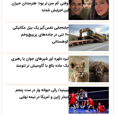
وقتی کم سن تر بود؛ هنرمندان حیران
این اجرایش شدند
جابه‌جایی نفس‌گیر یک بیل مکانیکی
۷۰ تنی در جاده‌های پرپیچ‌وخم
کوهستانی
نبرد دلهره آور شیرهای جوان با رهبری
یک ماده بالغ با گاومیش نر تنومند
ببینید/ رالی دیوانه وار در ست پنجم
دیدار ژاپن و آمریکا در نیمه نهایی