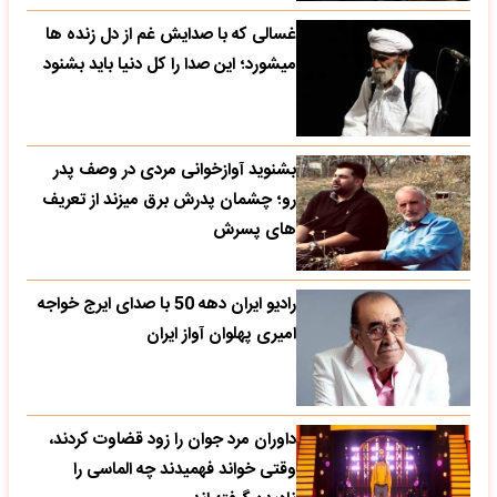
غسالی که با صدایش غم از دل زنده ها
میشورد؛ این صدا را کل دنیا باید بشنود
بشنوید آوازخوانی مردی در وصف پدر
رو؛ چشمان پدرش برق میزند از تعریف
های پسرش
رادیو ایران دهه 50 با صدای ایرج خواجه
امیری پهلوان آواز ایران
داوران مرد جوان را زود قضاوت کردند،
وقتی خواند فهمیدند چه الماسی را