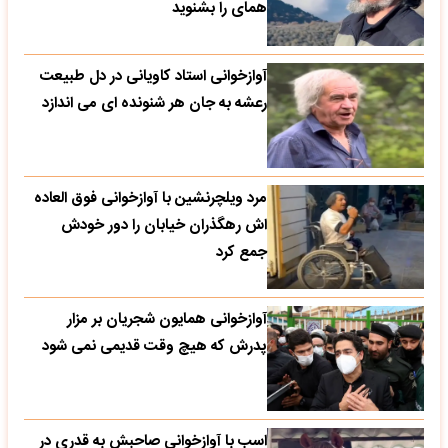
همای را بشنوید
آوازخوانی استاد کاویانی در دل طبیعت
رعشه به جان هر شنونده ای می اندازد
مرد ویلچرنشین با آوازخوانی فوق العاده
اش رهگذران خیابان را دور خودش
جمع کرد
آوازخوانی همایون شجریان بر مزار
پدرش که هیچ وقت قدیمی نمی شود
اسب با آوازخوانی صاحبش به قدری در