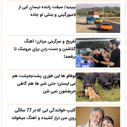
ببینید/ سبقت راننده نیسان آبی از
لامبورگینی و بنتلی تو جاده
تفریح و سرگرمی مردان؛ آهنگ
گذاشتن و دست زدن برای عروسک تا
برقصد!
بوفالو ها این‌ طوری پشت‌به‌پشت هم
می‌ ایستن؛ حتی شیر ها هم گاهی
حریفشون نمی‌ شن
کلیپ خوانندگی ابی که در 77 سالگی
روی سن دراز کشیده و آهنگ میخواند