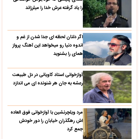
را یاد گرفته عرش خدا را میلرزاند
اگر دلتان لحظه ای جدا شدن از غم و
اندوه دنیا رو میخواهد این آهنگ پرواز
همای را بشنوید
آوازخوانی استاد کاویانی در دل طبیعت
رعشه به جان هر شنونده ای می اندازد
مرد ویلچرنشین با آوازخوانی فوق العاده
اش رهگذران خیابان را دور خودش
جمع کرد