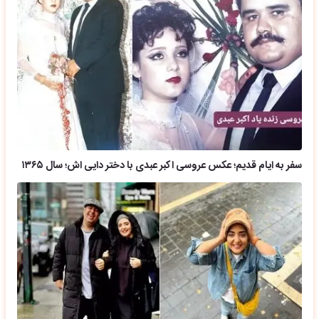
سفر به ایام قدیم؛ عکس عروسی اکبر عبدی با دختر دایی اش؛ سال ۱۳۶۵