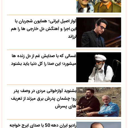
آواز اصیل ایرانی؛ همایون شجریان با
این اجرا و آهنگش دل خارجی ها را هم
لرزاند
غسالی که با صدایش غم از دل زنده ها
میشورد؛ این صدا را کل دنیا باید بشنود
بشنوید آوازخوانی مردی در وصف پدر
رو؛ چشمان پدرش برق میزند از تعریف
های پسرش
رادیو ایران دهه 50 با صدای ایرج خواجه