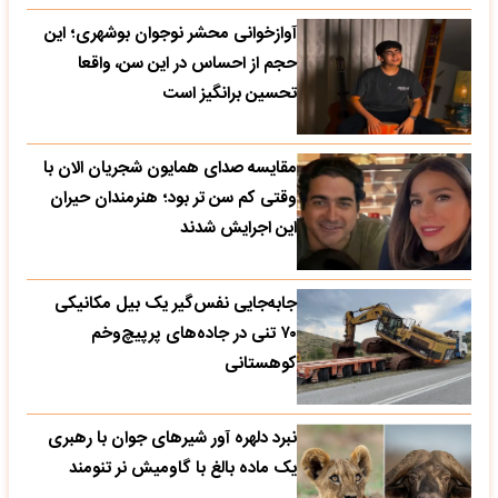
آوازخوانی محشر نوجوان بوشهری؛ این
حجم از احساس در این سن، واقعا
تحسین‌ برانگیز است
مقایسه صدای همایون شجریان الان با
وقتی کم سن تر بود؛ هنرمندان حیران
این اجرایش شدند
جابه‌جایی نفس‌گیر یک بیل مکانیکی
۷۰ تنی در جاده‌های پرپیچ‌وخم
کوهستانی
نبرد دلهره آور شیرهای جوان با رهبری
یک ماده بالغ با گاومیش نر تنومند