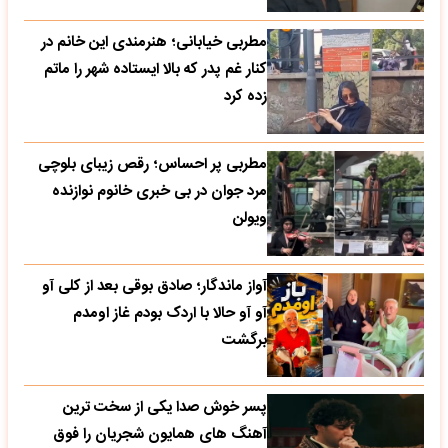
مطربی خیابانی؛ هنرمندی این خانم در
کنار غم پدر که بالا ایستاده شهر را ماتم
زده کرد
مطربی پر احساس؛ رقص زیبای بلوچی
مرد جوان در بی خبری خانوم نوازنده
ویولن
آواز ماندگار؛ صادق بوقی بعد از کلی آو
آو آو حالا با اردک بودم غاز اومدم
برگشت
پسر خوش صدا یکی از سخت ترین
آهنگ های همایون شجریان را فوق