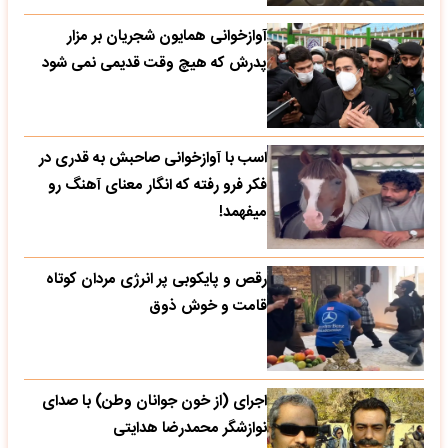
آوازخوانی همایون شجریان بر مزار
پدرش که هیچ وقت قدیمی نمی شود
اسب با آوازخوانی صاحبش به قدری در
فکر فرو رفته که انگار معنای آهنگ رو
میفهمد!
رقص و پایکوبی پر انرژی مردان کوتاه
قامت و خوش ذوق
اجرای (از خون جوانان وطن) با صدای
نوازشگر محمدرضا هدایتی