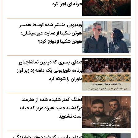
حرفه ای اجرا کرد
ویدیویی منتشر شده توسط همسر
هوتن شکیبا از عمارت عروسیشان؛
هوتن شکیبا ازدواج کرد؟
صدای پسری که در بین تماشاچیان
برنامه تلویزیونی یک دفعه زد زیر آواز
داوران را شوکه کرد
آهنگ کمتر شنیده شده از هنرمند
درگذشته حمید هیراد عزیز که حیف
است نشنوید
صدای پلیسی که خودجوش خوانندگی