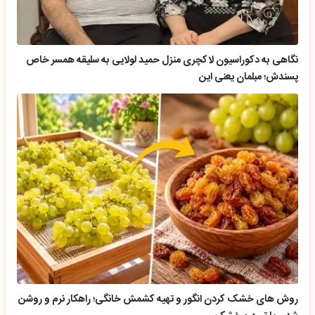
نگاهی به دکوراسیون لاکچری منزل حمید لولایی به سلیقه همسر خاص
پسندش؛ مبلمان یعنی این
روش های خشک کردن انگور و تهیه کشمش خانگی؛ راهکار نرم و روشن