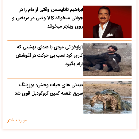
ابراهیم تاتلیسس وقتی آرامام را در
جوانی میخواند VS وقتی در مریضی و
روی ویلچر میخواند
آوازخوانی مردی با صدای بهشتی که
کاری کرد اسب بی حرکت در آغوشش
آرام بگیرد
دیدنی های حیات وحش؛ یوزپلنگ
سریع طعمه کمین کروکودیل قوی شد
موارد بیشتر