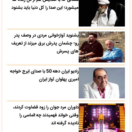
میشورد؛ این صدا را کل دنیا باید بشنود
بشنوید آوازخوانی مردی در وصف پدر
رو؛ چشمان پدرش برق میزند از تعریف
های پسرش
رادیو ایران دهه 50 با صدای ایرج خواجه
امیری پهلوان آواز ایران
داوران مرد جوان را زود قضاوت کردند،
وقتی خواند فهمیدند چه الماسی را
نادیده گرفته اند