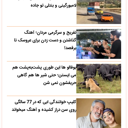
لامبورگینی و بنتلی تو جاده
تفریح و سرگرمی مردان؛ آهنگ
گذاشتن و دست زدن برای عروسک تا
برقصد!
بوفالو ها این‌ طوری پشت‌به‌پشت هم
می‌ ایستن؛ حتی شیر ها هم گاهی
حریفشون نمی‌ شن
کلیپ خوانندگی ابی که در 77 سالگی
روی سن دراز کشیده و آهنگ میخواند