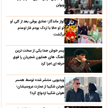
ویولن
آواز ماندگار؛ صادق بوقی بعد از کلی آو
آو آو حالا با اردک بودم غاز اومدم
برگشت
پسر خوش صدا یکی از سخت ترین
آهنگ های همایون شجریان را فوق
حرفه ای اجرا کرد
ویدیویی منتشر شده توسط همسر
هوتن شکیبا از عمارت عروسیشان؛
هوتن شکیبا ازدواج کرد؟