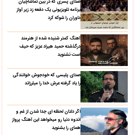
صدای پسری که در بین تماشاچیان
برنامه تلویزیونی یک دفعه زد زیر آواز
داوران را شوکه کرد
آهنگ کمتر شنیده شده از هنرمند
درگذشته حمید هیراد عزیز که حیف
است نشنوید
صدای پلیسی که خودجوش خوانندگی
را یاد گرفته عرش خدا را میلرزاند
اگر دلتان لحظه ای جدا شدن از غم و
اندوه دنیا رو میخواهد این آهنگ پرواز
همای را بشنوید