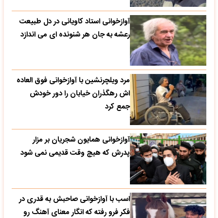
آوازخوانی استاد کاویانی در دل طبیعت
رعشه به جان هر شنونده ای می اندازد
مرد ویلچرنشین با آوازخوانی فوق العاده
اش رهگذران خیابان را دور خودش
جمع کرد
آوازخوانی همایون شجریان بر مزار
پدرش که هیچ وقت قدیمی نمی شود
اسب با آوازخوانی صاحبش به قدری در
فکر فرو رفته که انگار معنای آهنگ رو