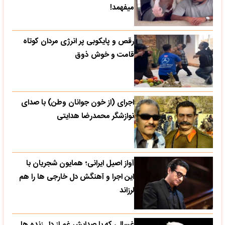
میفهمد!
رقص و پایکوبی پر انرژی مردان کوتاه
قامت و خوش ذوق
اجرای (از خون جوانان وطن) با صدای
نوازشگر محمدرضا هدایتی
آواز اصیل ایرانی؛ همایون شجریان با
این اجرا و آهنگش دل خارجی ها را هم
لرزاند
غسالی که با صدایش غم از دل زنده ها