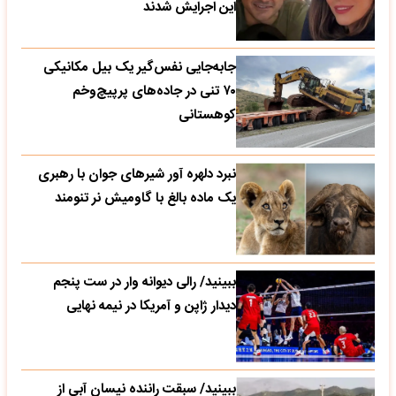
این اجرایش شدند
جابه‌جایی نفس‌گیر یک بیل مکانیکی
۷۰ تنی در جاده‌های پرپیچ‌وخم
کوهستانی
نبرد دلهره آور شیرهای جوان با رهبری
یک ماده بالغ با گاومیش نر تنومند
ببینید/ رالی دیوانه وار در ست پنجم
دیدار ژاپن و آمریکا در نیمه نهایی
ببینید/ سبقت راننده نیسان آبی از