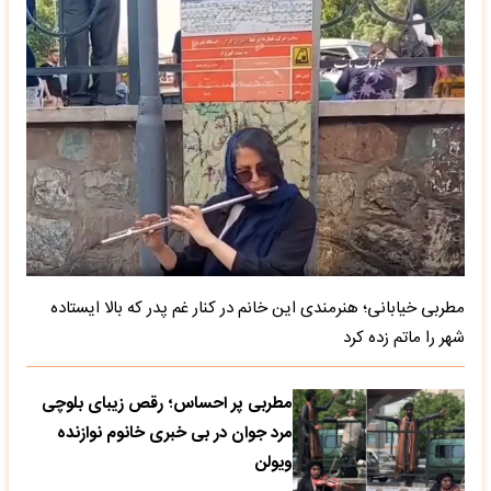
مطربی خیابانی؛ هنرمندی این خانم در کنار غم پدر که بالا ایستاده
شهر را ماتم زده کرد
مطربی پر احساس؛ رقص زیبای بلوچی
مرد جوان در بی خبری خانوم نوازنده
ویولن