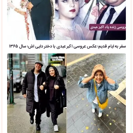
سفر به ایام قدیم؛ عکس عروسی اکبر عبدی با دختر دایی اش؛ سال ۱۳۶۵