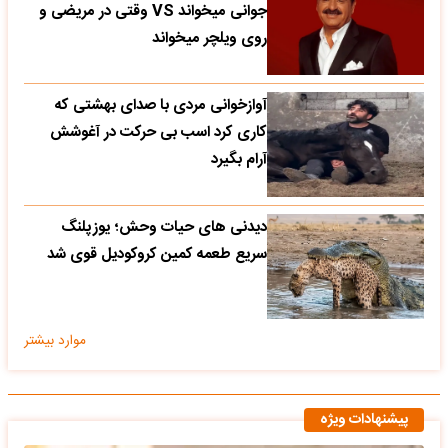
جوانی میخواند VS وقتی در مریضی و
روی ویلچر میخواند
آوازخوانی مردی با صدای بهشتی که
کاری کرد اسب بی حرکت در آغوشش
آرام بگیرد
دیدنی های حیات وحش؛ یوزپلنگ
سریع طعمه کمین کروکودیل قوی شد
موارد بیشتر
پیشنهادات ویژه