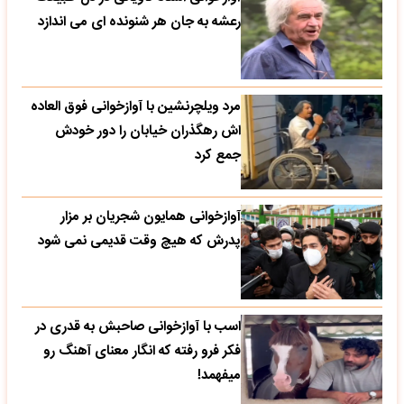
رعشه به جان هر شنونده ای می اندازد
مرد ویلچرنشین با آوازخوانی فوق العاده
اش رهگذران خیابان را دور خودش
جمع کرد
آوازخوانی همایون شجریان بر مزار
پدرش که هیچ وقت قدیمی نمی شود
اسب با آوازخوانی صاحبش به قدری در
فکر فرو رفته که انگار معنای آهنگ رو
میفهمد!