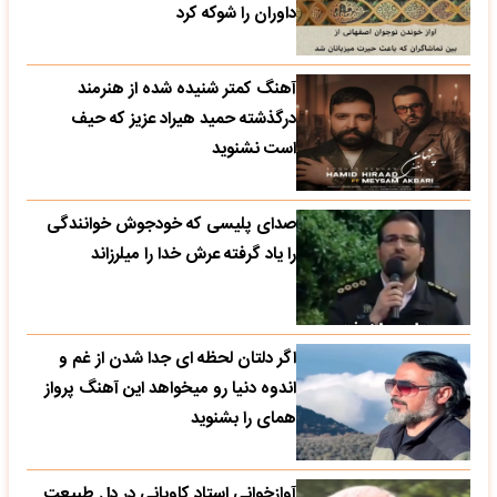
داوران را شوکه کرد
آهنگ کمتر شنیده شده از هنرمند
درگذشته حمید هیراد عزیز که حیف
است نشنوید
صدای پلیسی که خودجوش خوانندگی
را یاد گرفته عرش خدا را میلرزاند
اگر دلتان لحظه ای جدا شدن از غم و
اندوه دنیا رو میخواهد این آهنگ پرواز
همای را بشنوید
آوازخوانی استاد کاویانی در دل طبیعت