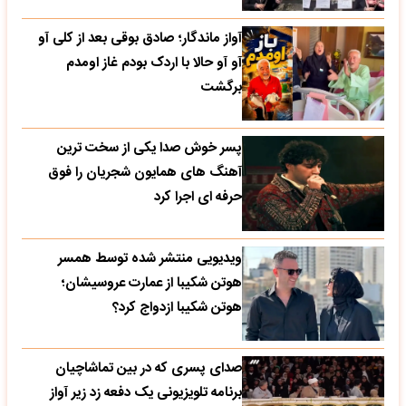
آواز ماندگار؛ صادق بوقی بعد از کلی آو
آو آو حالا با اردک بودم غاز اومدم
برگشت
پسر خوش صدا یکی از سخت ترین
آهنگ های همایون شجریان را فوق
حرفه ای اجرا کرد
ویدیویی منتشر شده توسط همسر
هوتن شکیبا از عمارت عروسیشان؛
هوتن شکیبا ازدواج کرد؟
صدای پسری که در بین تماشاچیان
برنامه تلویزیونی یک دفعه زد زیر آواز