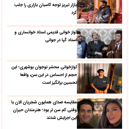
بازار تبریز توجه کاسبان بازاری را جلب
کرد
آواز خوانی قدیمی استاد خوانساری و
استاد گپا در جوانی
آوازخوانی محشر نوجوان بوشهری؛ این
حجم از احساس در این سن، واقعا
تحسین‌ برانگیز است
مقایسه صدای همایون شجریان الان با
وقتی کم سن تر بود؛ هنرمندان حیران
این اجرایش شدند