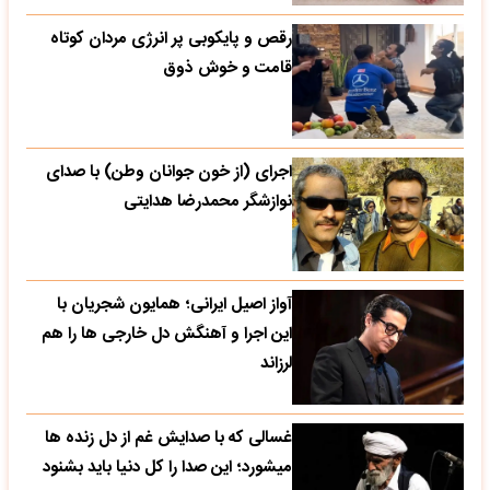
رقص و پایکوبی پر انرژی مردان کوتاه
قامت و خوش ذوق
اجرای (از خون جوانان وطن) با صدای
نوازشگر محمدرضا هدایتی
آواز اصیل ایرانی؛ همایون شجریان با
این اجرا و آهنگش دل خارجی ها را هم
لرزاند
غسالی که با صدایش غم از دل زنده ها
میشورد؛ این صدا را کل دنیا باید بشنود