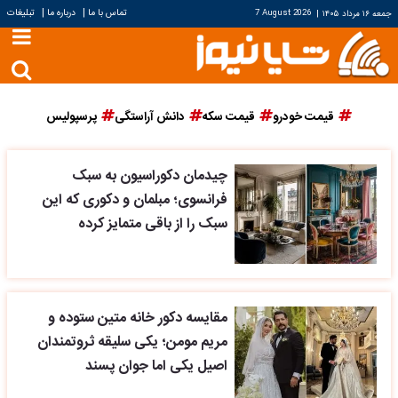
|
|
تماس با ما
درباره ما
تبلیغات
جمعه ۱۶ مرداد ۱۴۰۵
|
7 August 2026
قیمت خودرو
قیمت سکه
دانش آراستگی
پرسپولیس
چیدمان دکوراسیون به سبک
فرانسوی؛ مبلمان و دکوری که این
سبک را از باقی متمایز کرده
مقایسه دکور خانه متین ستوده و
مریم مومن؛ یکی سلیقه ثروتمندان
اصیل یکی اما جوان پسند