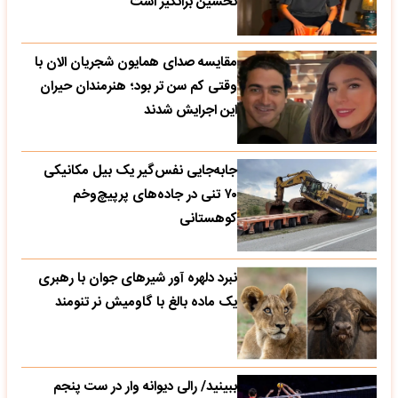
تحسین‌ برانگیز است
مقایسه صدای همایون شجریان الان با
وقتی کم سن تر بود؛ هنرمندان حیران
این اجرایش شدند
جابه‌جایی نفس‌گیر یک بیل مکانیکی
۷۰ تنی در جاده‌های پرپیچ‌وخم
کوهستانی
نبرد دلهره آور شیرهای جوان با رهبری
یک ماده بالغ با گاومیش نر تنومند
ببینید/ رالی دیوانه وار در ست پنجم