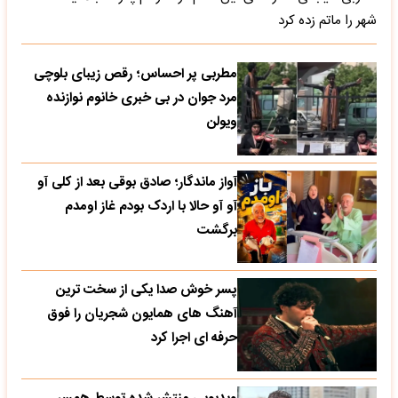
شهر را ماتم زده کرد
مطربی پر احساس؛ رقص زیبای بلوچی
مرد جوان در بی خبری خانوم نوازنده
ویولن
آواز ماندگار؛ صادق بوقی بعد از کلی آو
آو آو حالا با اردک بودم غاز اومدم
برگشت
پسر خوش صدا یکی از سخت ترین
آهنگ های همایون شجریان را فوق
حرفه ای اجرا کرد