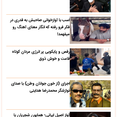
اسب با آوازخوانی صاحبش به قدری در
فکر فرو رفته که انگار معنای آهنگ رو
میفهمد!
رقص و پایکوبی پر انرژی مردان کوتاه
قامت و خوش ذوق
اجرای (از خون جوانان وطن) با صدای
نوازشگر محمدرضا هدایتی
آواز اصیل ایرانی؛ همایون شجریان با