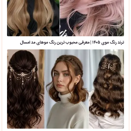
ترند رنگ موی ۱۴۰۵ | معرفی محبوب ترین رنگ موهای مد امسال