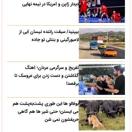
دیدار ژاپن و آمریکا در نیمه نهایی
ببینید/ سبقت راننده نیسان آبی از
لامبورگینی و بنتلی تو جاده
تفریح و سرگرمی مردان؛ آهنگ
گذاشتن و دست زدن برای عروسک تا
برقصد!
بوفالو ها این‌ طوری پشت‌به‌پشت هم
می‌ ایستن؛ حتی شیر ها هم گاهی
حریفشون نمی‌ شن