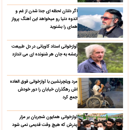
اگر دلتان لحظه ای جدا شدن از غم و
اندوه دنیا رو میخواهد این آهنگ پرواز
همای را بشنوید
آوازخوانی استاد کاویانی در دل طبیعت
رعشه به جان هر شنونده ای می اندازد
مرد ویلچرنشین با آوازخوانی فوق العاده
اش رهگذران خیابان را دور خودش
جمع کرد
آوازخوانی همایون شجریان بر مزار
پدرش که هیچ وقت قدیمی نمی شود