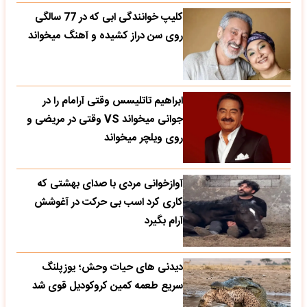
کلیپ خوانندگی ابی که در 77 سالگی
روی سن دراز کشیده و آهنگ میخواند
ابراهیم تاتلیسس وقتی آرامام را در
جوانی میخواند VS وقتی در مریضی و
روی ویلچر میخواند
آوازخوانی مردی با صدای بهشتی که
کاری کرد اسب بی حرکت در آغوشش
آرام بگیرد
دیدنی های حیات وحش؛ یوزپلنگ
سریع طعمه کمین کروکودیل قوی شد