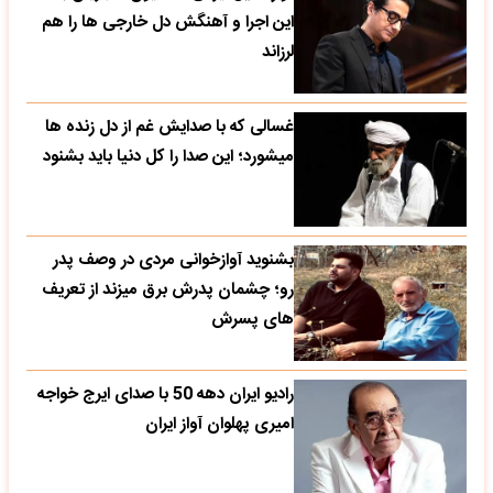
این اجرا و آهنگش دل خارجی ها را هم
لرزاند
غسالی که با صدایش غم از دل زنده ها
میشورد؛ این صدا را کل دنیا باید بشنود
بشنوید آوازخوانی مردی در وصف پدر
رو؛ چشمان پدرش برق میزند از تعریف
های پسرش
رادیو ایران دهه 50 با صدای ایرج خواجه
امیری پهلوان آواز ایران