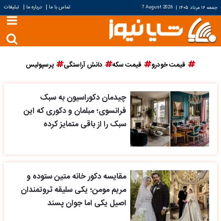
|
|
تماس با ما
درباره ما
تبلیغات
جمعه ۱۶ مرداد ۱۴۰۵
|
7 August 2026
قیمت خودرو
قیمت سکه
دانش آراستگی
پرسپولیس
چیدمان دکوراسیون به سبک
فرانسوی؛ مبلمان و دکوری که این
سبک را از باقی متمایز کرده
مقایسه دکور خانه متین ستوده و
مریم مومن؛ یکی سلیقه ثروتمندان
اصیل یکی اما جوان پسند