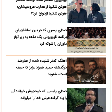
ویدیویی منتشر شده توسط همسر
هوتن شکیبا از عمارت عروسیشان؛
هوتن شکیبا ازدواج کرد؟
صدای پسری که در بین تماشاچیان
برنامه تلویزیونی یک دفعه زد زیر آواز
داوران را شوکه کرد
آهنگ کمتر شنیده شده از هنرمند
درگذشته حمید هیراد عزیز که حیف
است نشنوید
صدای پلیسی که خودجوش خوانندگی
را یاد گرفته عرش خدا را میلرزاند