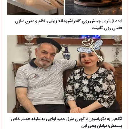
ایده آل ترین چینش روی کانتر آشپزخانه؛ زیبایی، نظم و مدرن سازی
فضای روی کابینت
نگاهی به دکوراسیون لاکچری منزل حمید لولایی به سلیقه همسر خاص
پسندش؛ مبلمان یعنی این