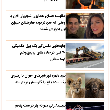
مقایسه صدای همایون شجریان الان با
وقتی کم سن تر بود؛ هنرمندان حیران
این اجرایش شدند
جابه‌جایی نفس‌گیر یک بیل مکانیکی
۷۰ تنی در جاده‌های پرپیچ‌وخم
کوهستانی
نبرد دلهره آور شیرهای جوان با رهبری
یک ماده بالغ با گاومیش نر تنومند
ببینید/ رالی دیوانه وار در ست پنجم