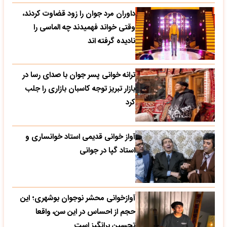
داوران مرد جوان را زود قضاوت کردند،
وقتی خواند فهمیدند چه الماسی را
نادیده گرفته اند
ترانه خوانی پسر جوان با صدای رسا در
بازار تبریز توجه کاسبان بازاری را جلب
کرد
آواز خوانی قدیمی استاد خوانساری و
استاد گپا در جوانی
آوازخوانی محشر نوجوان بوشهری؛ این
حجم از احساس در این سن، واقعا
تحسین‌ برانگیز است