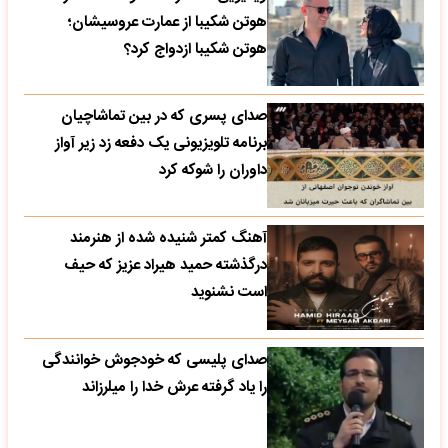
هوتن شکیبا از عمارت عروسیشان؛
هوتن شکیبا ازدواج کرد؟
صدای پسری که در بین تماشاچیان
برنامه تلویزیونی یک دفعه زد زیر آواز
داوران را شوکه کرد
آهنگ کمتر شنیده شده از هنرمند
درگذشته حمید هیراد عزیز که حیف
است نشنوید
صدای پلیسی که خودجوش خوانندگی
را یاد گرفته عرش خدا را میلرزاند