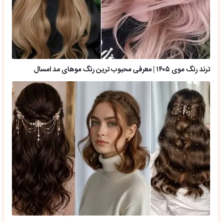
ترند رنگ موی ۱۴۰۵ | معرفی محبوب ترین رنگ موهای مد امسال