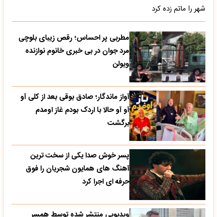
شهر را ماتم زده کرد
مطربی پر احساس؛ رقص زیبای بلوچی
مرد جوان در بی خبری خانوم نوازنده
ویولن
آواز ماندگار؛ صادق بوقی بعد از کلی آو
آو آو حالا با اردک بودم غاز اومدم
برگشت
پسر خوش صدا یکی از سخت ترین
آهنگ های همایون شجریان را فوق
حرفه ای اجرا کرد
ویدیویی منتشر شده توسط همسر