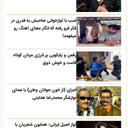
اسب با آوازخوانی صاحبش به قدری در
فکر فرو رفته که انگار معنای آهنگ رو
میفهمد!
رقص و پایکوبی پر انرژی مردان کوتاه
قامت و خوش ذوق
اجرای (از خون جوانان وطن) با صدای
نوازشگر محمدرضا هدایتی
آواز اصیل ایرانی؛ همایون شجریان با