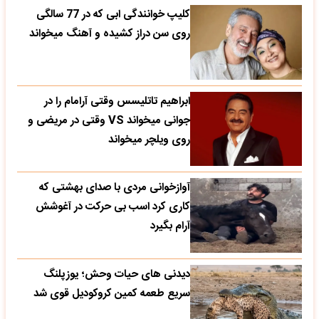
کلیپ خوانندگی ابی که در 77 سالگی
روی سن دراز کشیده و آهنگ میخواند
ابراهیم تاتلیسس وقتی آرامام را در
جوانی میخواند VS وقتی در مریضی و
روی ویلچر میخواند
آوازخوانی مردی با صدای بهشتی که
کاری کرد اسب بی حرکت در آغوشش
آرام بگیرد
دیدنی های حیات وحش؛ یوزپلنگ
سریع طعمه کمین کروکودیل قوی شد