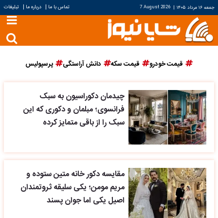
|
|
تماس با ما
درباره ما
تبلیغات
جمعه ۱۶ مرداد ۱۴۰۵
|
7 August 2026
قیمت خودرو
قیمت سکه
دانش آراستگی
پرسپولیس
چیدمان دکوراسیون به سبک
فرانسوی؛ مبلمان و دکوری که این
سبک را از باقی متمایز کرده
مقایسه دکور خانه متین ستوده و
مریم مومن؛ یکی سلیقه ثروتمندان
اصیل یکی اما جوان پسند