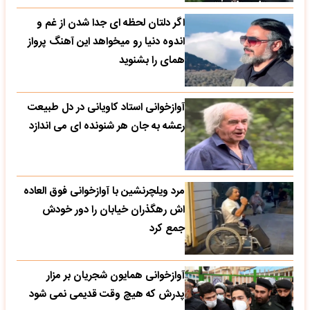
اگر دلتان لحظه ای جدا شدن از غم و
اندوه دنیا رو میخواهد این آهنگ پرواز
همای را بشنوید
آوازخوانی استاد کاویانی در دل طبیعت
رعشه به جان هر شنونده ای می اندازد
مرد ویلچرنشین با آوازخوانی فوق العاده
اش رهگذران خیابان را دور خودش
جمع کرد
آوازخوانی همایون شجریان بر مزار
پدرش که هیچ وقت قدیمی نمی شود