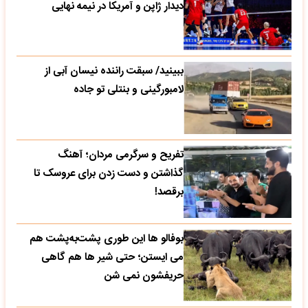
دیدار ژاپن و آمریکا در نیمه نهایی
ببینید/ سبقت راننده نیسان آبی از
لامبورگینی و بنتلی تو جاده
تفریح و سرگرمی مردان؛ آهنگ
گذاشتن و دست زدن برای عروسک تا
برقصد!
بوفالو ها این‌ طوری پشت‌به‌پشت هم
می‌ ایستن؛ حتی شیر ها هم گاهی
حریفشون نمی‌ شن