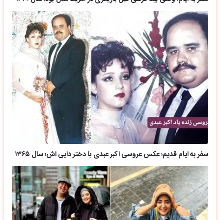
سفر به ایام قدیم؛ عکس عروسی اکبر عبدی با دختر دایی اش؛ سال ۱۳۶۵