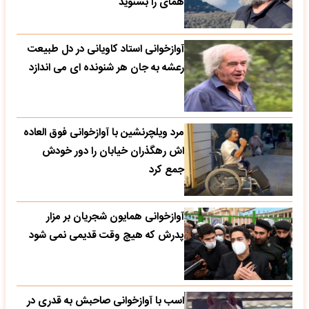
همای را بشنوید
آوازخوانی استاد کاویانی در دل طبیعت
رعشه به جان هر شنونده ای می اندازد
مرد ویلچرنشین با آوازخوانی فوق العاده
اش رهگذران خیابان را دور خودش
جمع کرد
آوازخوانی همایون شجریان بر مزار
پدرش که هیچ وقت قدیمی نمی شود
اسب با آوازخوانی صاحبش به قدری در