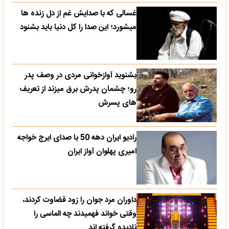
غسالی که با صدایش غم از دل زنده ها
میشورد؛ این صدا را کل دنیا باید بشنود
بشنوید آوازخوانی مردی در وصف پدر
رو؛ چشمان پدرش برق میزند از تعریف
های پسرش
رادیو ایران دهه 50 با صدای ایرج خواجه
امیری پهلوان آواز ایران
داوران مرد جوان را زود قضاوت کردند،
وقتی خواند فهمیدند چه الماسی را
نادیده گرفته اند