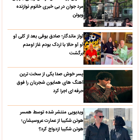
مرد جوان در بی خبری خانوم نوازنده
ویولن
آواز ماندگار؛ صادق بوقی بعد از کلی آو
آو آو حالا با اردک بودم غاز اومدم
برگشت
پسر خوش صدا یکی از سخت ترین
آهنگ های همایون شجریان را فوق
حرفه ای اجرا کرد
ویدیویی منتشر شده توسط همسر
هوتن شکیبا از عمارت عروسیشان؛
هوتن شکیبا ازدواج کرد؟