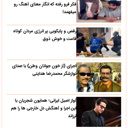
فکر فرو رفته که انگار معنای آهنگ رو
میفهمد!
رقص و پایکوبی پر انرژی مردان کوتاه
قامت و خوش ذوق
اجرای (از خون جوانان وطن) با صدای
نوازشگر محمدرضا هدایتی
آواز اصیل ایرانی؛ همایون شجریان با
این اجرا و آهنگش دل خارجی ها را هم
لرزاند