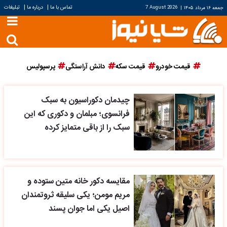
|
|
تماس با ما
درباره ما
تبلیغات
جمعه ۱۶ مرداد ۱۴۰۵
|
7 August 2026
قیمت خودرو
قیمت سکه
دانش آراستگی
پرسپولیس
چیدمان دکوراسیون به سبک
فرانسوی؛ مبلمان و دکوری که این
سبک را از باقی متمایز کرده
مقایسه دکور خانه متین ستوده و
مریم مومن؛ یکی سلیقه ثروتمندان
اصیل یکی اما جوان پسند