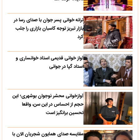
ترانه خوانی پسر جوان با صدای رسا در
بازار تبریز توجه کاسبان بازاری را جلب
کرد
آواز خوانی قدیمی استاد خوانساری و
استاد گپا در جوانی
آوازخوانی محشر نوجوان بوشهری؛ این
حجم از احساس در این سن، واقعا
تحسین‌ برانگیز است
مقایسه صدای همایون شجریان الان با