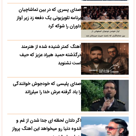
صدای پسری که در بین تماشاچیان
برنامه تلویزیونی یک دفعه زد زیر آواز
داوران را شوکه کرد
آهنگ کمتر شنیده شده از هنرمند
درگذشته حمید هیراد عزیز که حیف
است نشنوید
صدای پلیسی که خودجوش خوانندگی
را یاد گرفته عرش خدا را میلرزاند
اگر دلتان لحظه ای جدا شدن از غم و
اندوه دنیا رو میخواهد این آهنگ پرواز