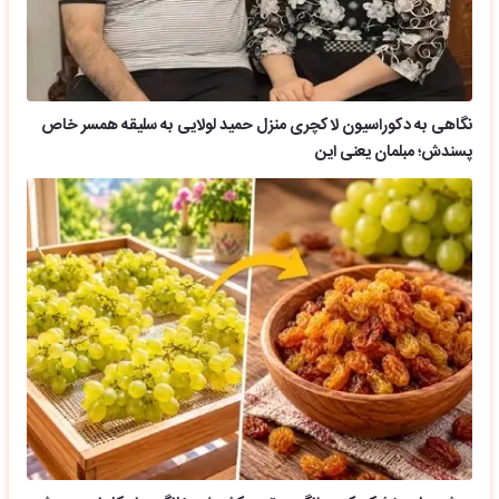
نگاهی به دکوراسیون لاکچری منزل حمید لولایی به سلیقه همسر خاص
پسندش؛ مبلمان یعنی این