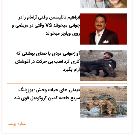
ابراهیم تاتلیسس وقتی آرامام را در
جوانی میخواند VS وقتی در مریضی و
روی ویلچر میخواند
آوازخوانی مردی با صدای بهشتی که
کاری کرد اسب بی حرکت در آغوشش
آرام بگیرد
دیدنی های حیات وحش؛ یوزپلنگ
سریع طعمه کمین کروکودیل قوی شد
موارد بیشتر