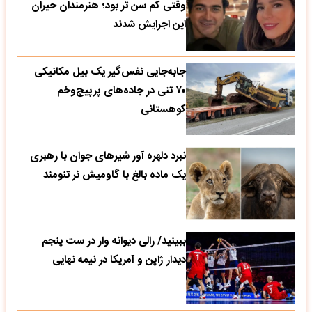
وقتی کم سن تر بود؛ هنرمندان حیران
این اجرایش شدند
جابه‌جایی نفس‌گیر یک بیل مکانیکی
۷۰ تنی در جاده‌های پرپیچ‌وخم
کوهستانی
نبرد دلهره آور شیرهای جوان با رهبری
یک ماده بالغ با گاومیش نر تنومند
ببینید/ رالی دیوانه وار در ست پنجم
دیدار ژاپن و آمریکا در نیمه نهایی