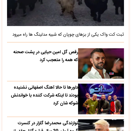
ثبت کت واک یکی از بزهای چوپان که شبیه مدلینگ ها راه میرود
رقص گل امین حیایی در پشت صحنه
که همه را متعجب کرد
داورها تا حالا آهنگ اصفهانی نشنیده
بودند تا اینکه شرکت کننده با خواندنش
شوکه شان کرد
نوازندگی محمدرضا گلزار در کنسرت