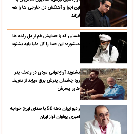
این اجرا و آهنگش دل خارجی ها را هم
لرزاند
غسالی که با صدایش غم از دل زنده ها
میشورد؛ این صدا را کل دنیا باید بشنود
بشنوید آوازخوانی مردی در وصف پدر
رو؛ چشمان پدرش برق میزند از تعریف
های پسرش
رادیو ایران دهه 50 با صدای ایرج خواجه
امیری پهلوان آواز ایران