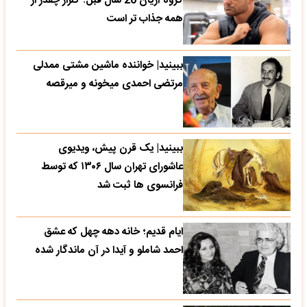
گروه آریان 20 سال قبل؛ گلزار چقدر از
همه جذاب تر است
ببینید| خواننده ماشین مشتی ممدلی
مرتضی احمدی میخونه و میرقصه
ببینید| یک قرن پیش، ویدیوی
عاشورای تهران سال ۱۳۰۶ که توسط
فرانسوی ها ثبت شد
ایام قدیم؛ خانه دهه چهل که عشق
احمد شاملو و آیدا در آن ماندگار شده