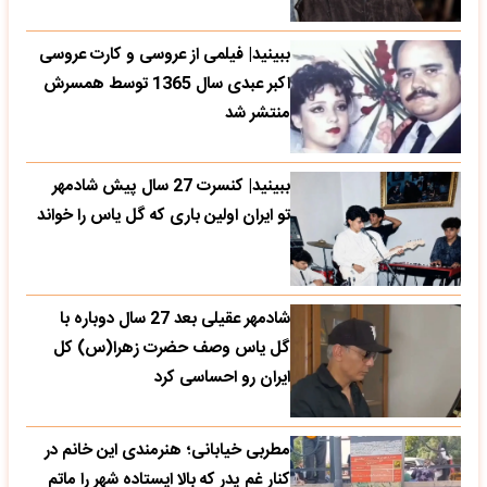
ببینید| فیلمی از عروسی و کارت عروسی
اکبر عبدی سال 1365 توسط همسرش
منتشر شد
ببینید| کنسرت 27 سال پیش شادمهر
تو ایران اولین باری که گل یاس را خواند
شادمهر عقیلی بعد 27 سال دوباره با
گل یاس وصف حضرت زهرا(س) کل
ایران رو احساسی کرد
مطربی خیابانی؛ هنرمندی این خانم در
کنار غم پدر که بالا ایستاده شهر را ماتم