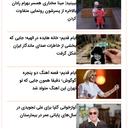
ببینید| مینا مختاری همسر بهرام رادان
بالاخره از پسرشون رونمایی متفاوت
کردن
ایام قدیم؛ خانه هایده در الهیه؛ جایی که
بخشی از خاطرات صدای ماندگار ایران
شکل گرفت
ایام قدیم؛ قصه آهنگ دو پنجره
گوگوش؛ دقیقا همون جایی که تو
تهران این آهنگ متولد شد
آوازخوانی گلپا برای علی تجویدی در
سال‌های پایانی عمر در بیمارستان