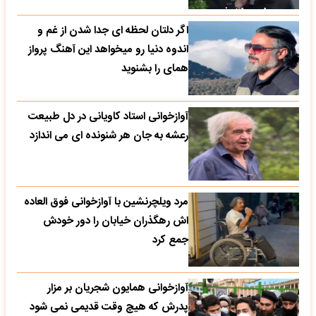
اگر دلتان لحظه ای جدا شدن از غم و
اندوه دنیا رو میخواهد این آهنگ پرواز
همای را بشنوید
آوازخوانی استاد کاویانی در دل طبیعت
رعشه به جان هر شنونده ای می اندازد
مرد ویلچرنشین با آوازخوانی فوق العاده
اش رهگذران خیابان را دور خودش
جمع کرد
آوازخوانی همایون شجریان بر مزار
پدرش که هیچ وقت قدیمی نمی شود