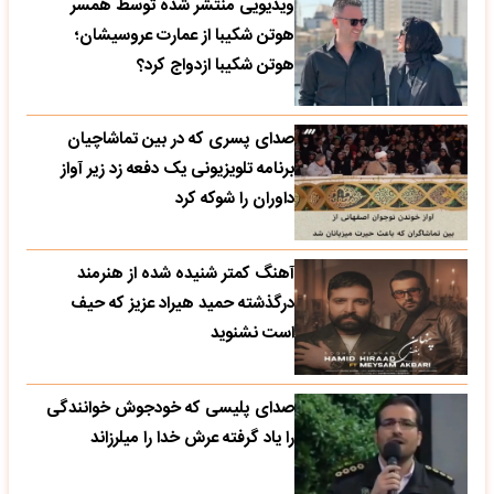
ویدیویی منتشر شده توسط همسر
هوتن شکیبا از عمارت عروسیشان؛
هوتن شکیبا ازدواج کرد؟
صدای پسری که در بین تماشاچیان
برنامه تلویزیونی یک دفعه زد زیر آواز
داوران را شوکه کرد
آهنگ کمتر شنیده شده از هنرمند
درگذشته حمید هیراد عزیز که حیف
است نشنوید
صدای پلیسی که خودجوش خوانندگی
را یاد گرفته عرش خدا را میلرزاند