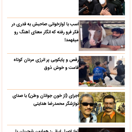
اسب با آوازخوانی صاحبش به قدری در
فکر فرو رفته که انگار معنای آهنگ رو
میفهمد!
رقص و پایکوبی پر انرژی مردان کوتاه
قامت و خوش ذوق
اجرای (از خون جوانان وطن) با صدای
نوازشگر محمدرضا هدایتی
آواز اصیل ایرانی؛ همایون شجریان با