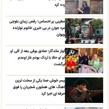
زده کرد
مطربی پر احساس؛ رقص زیبای بلوچی
مرد جوان در بی خبری خانوم نوازنده
ویولن
آواز ماندگار؛ صادق بوقی بعد از کلی آو
آو آو حالا با اردک بودم غاز اومدم
برگشت
پسر خوش صدا یکی از سخت ترین
آهنگ های همایون شجریان را فوق
حرفه ای اجرا کرد