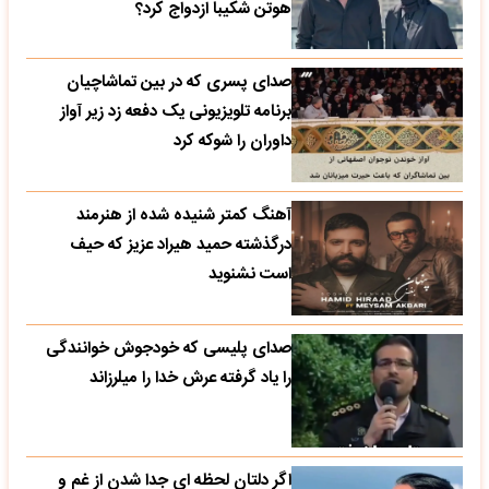
هوتن شکیبا ازدواج کرد؟
صدای پسری که در بین تماشاچیان
برنامه تلویزیونی یک دفعه زد زیر آواز
داوران را شوکه کرد
آهنگ کمتر شنیده شده از هنرمند
درگذشته حمید هیراد عزیز که حیف
است نشنوید
صدای پلیسی که خودجوش خوانندگی
را یاد گرفته عرش خدا را میلرزاند
اگر دلتان لحظه ای جدا شدن از غم و