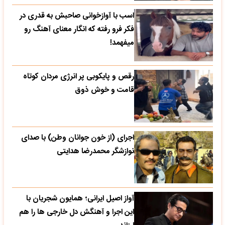
اسب با آوازخوانی صاحبش به قدری در
فکر فرو رفته که انگار معنای آهنگ رو
میفهمد!
رقص و پایکوبی پر انرژی مردان کوتاه
قامت و خوش ذوق
اجرای (از خون جوانان وطن) با صدای
نوازشگر محمدرضا هدایتی
آواز اصیل ایرانی؛ همایون شجریان با
این اجرا و آهنگش دل خارجی ها را هم