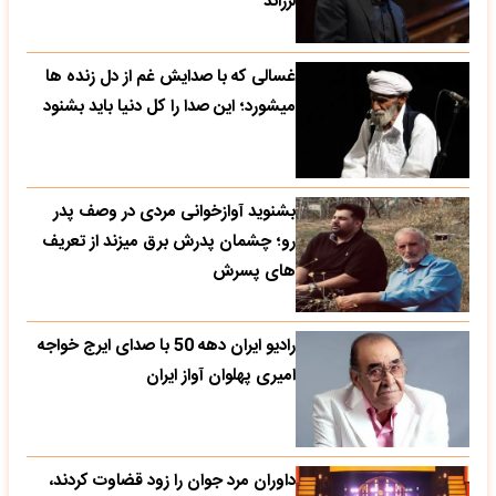
لرزاند
غسالی که با صدایش غم از دل زنده ها
میشورد؛ این صدا را کل دنیا باید بشنود
بشنوید آوازخوانی مردی در وصف پدر
رو؛ چشمان پدرش برق میزند از تعریف
های پسرش
رادیو ایران دهه 50 با صدای ایرج خواجه
امیری پهلوان آواز ایران
داوران مرد جوان را زود قضاوت کردند،