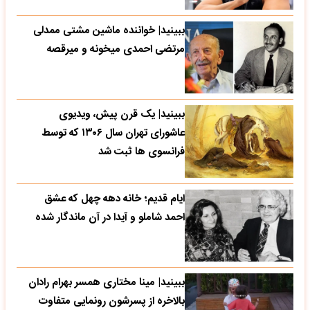
ببینید| خواننده ماشین مشتی ممدلی
مرتضی احمدی میخونه و میرقصه
ببینید| یک قرن پیش، ویدیوی
عاشورای تهران سال ۱۳۰۶ که توسط
فرانسوی ها ثبت شد
ایام قدیم؛ خانه دهه چهل که عشق
احمد شاملو و آیدا در آن ماندگار شده
ببینید| مینا مختاری همسر بهرام رادان
بالاخره از پسرشون رونمایی متفاوت