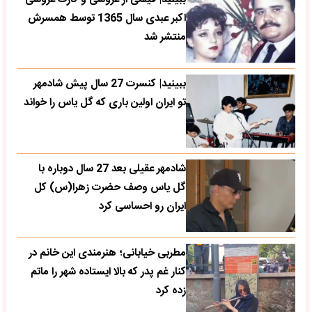
اکبر عبدی سال 1365 توسط همسرش
منتشر شد
ببینید| کنسرت 27 سال پیش شادمهر
تو ایران اولین باری که گل یاس را خواند
شادمهر عقیلی بعد 27 سال دوباره با
گل یاس وصف حضرت زهرا(س) کل
ایران رو احساسی کرد
مطربی خیابانی؛ هنرمندی این خانم در
کنار غم پدر که بالا ایستاده شهر را ماتم
زده کرد