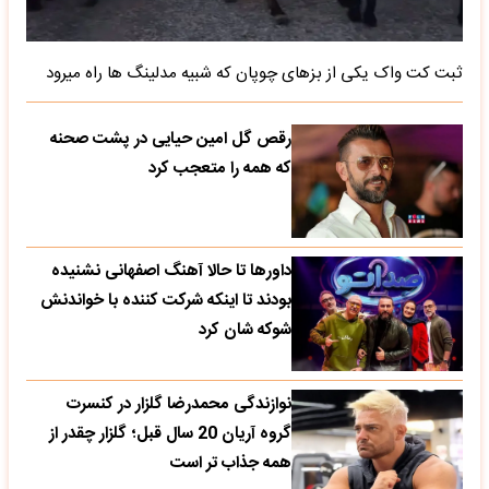
ثبت کت واک یکی از بزهای چوپان که شبیه مدلینگ ها راه میرود
رقص گل امین حیایی در پشت صحنه
که همه را متعجب کرد
داورها تا حالا آهنگ اصفهانی نشنیده
بودند تا اینکه شرکت کننده با خواندنش
شوکه شان کرد
نوازندگی محمدرضا گلزار در کنسرت
گروه آریان 20 سال قبل؛ گلزار چقدر از
همه جذاب تر است