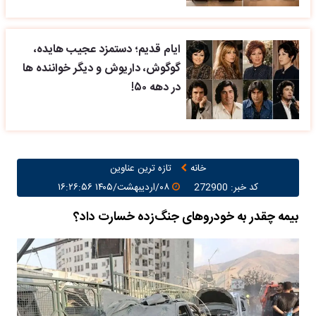
ایام قدیم؛ دستمزد عجیب هایده،
گوگوش، داریوش و دیگر خواننده ها
در دهه ۵۰!
خانه
تازه ترین عناوین
کد خبر: 272900
۰۸/اردیبهشت/۱۴۰۵ ۱۶:۲۶:۵۶
بیمه چقدر به خودروهای جنگ‌زده خسارت داد؟