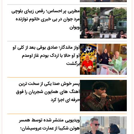
مطربی پر احساس؛ رقص زیبای بلوچی
مرد جوان در بی خبری خانوم نوازنده
ویولن
آواز ماندگار؛ صادق بوقی بعد از کلی آو
آو آو حالا با اردک بودم غاز اومدم
برگشت
پسر خوش صدا یکی از سخت ترین
آهنگ های همایون شجریان را فوق
حرفه ای اجرا کرد
ویدیویی منتشر شده توسط همسر
هوتن شکیبا از عمارت عروسیشان؛