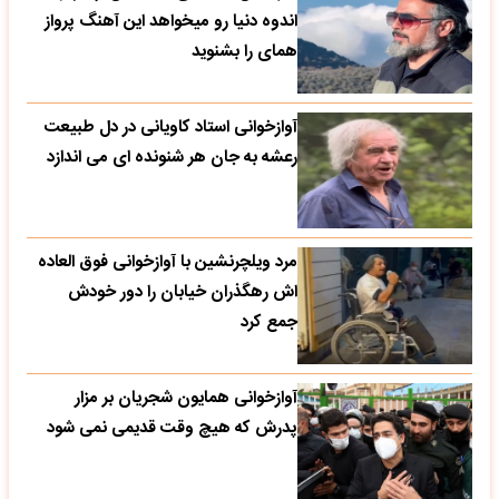
اندوه دنیا رو میخواهد این آهنگ پرواز
همای را بشنوید
آوازخوانی استاد کاویانی در دل طبیعت
رعشه به جان هر شنونده ای می اندازد
مرد ویلچرنشین با آوازخوانی فوق العاده
اش رهگذران خیابان را دور خودش
جمع کرد
آوازخوانی همایون شجریان بر مزار
پدرش که هیچ وقت قدیمی نمی شود