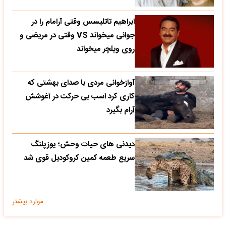
ابراهیم تاتلیسس وقتی آرامام را در
جوانی میخواند VS وقتی در مریضی و
روی ویلچر میخواند
آوازخوانی مردی با صدای بهشتی که
کاری کرد اسب بی حرکت در آغوشش
آرام بگیرد
دیدنی های حیات وحش؛ یوزپلنگ
سریع طعمه کمین کروکودیل قوی شد
موارد بیشتر