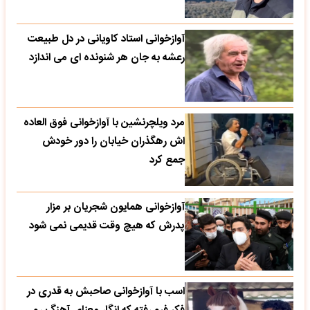
آوازخوانی استاد کاویانی در دل طبیعت
رعشه به جان هر شنونده ای می اندازد
مرد ویلچرنشین با آوازخوانی فوق العاده
اش رهگذران خیابان را دور خودش
جمع کرد
آوازخوانی همایون شجریان بر مزار
پدرش که هیچ وقت قدیمی نمی شود
اسب با آوازخوانی صاحبش به قدری در