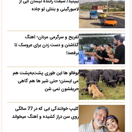
ببینید/ سبقت راننده نیسان آبی از
لامبورگینی و بنتلی تو جاده
تفریح و سرگرمی مردان؛ آهنگ
گذاشتن و دست زدن برای عروسک تا
برقصد!
بوفالو ها این‌ طوری پشت‌به‌پشت هم
می‌ ایستن؛ حتی شیر ها هم گاهی
حریفشون نمی‌ شن
کلیپ خوانندگی ابی که در 77 سالگی
روی سن دراز کشیده و آهنگ میخواند