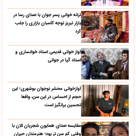
ترانه خوانی پسر جوان با صدای رسا در
بازار تبریز توجه کاسبان بازاری را جلب
کرد
آواز خوانی قدیمی استاد خوانساری و
استاد گپا در جوانی
آوازخوانی محشر نوجوان بوشهری؛ این
حجم از احساس در این سن، واقعا
تحسین‌ برانگیز است
مقایسه صدای همایون شجریان الان با
وقتی کم سن تر بود؛ هنرمندان حیران