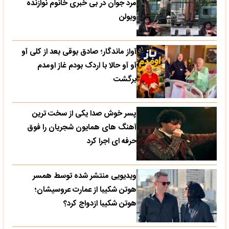
مرد جوان در بی خبری خانوم نوازنده
ویولن
آواز ماندگار؛ صادق بوقی بعد از کلی آو
آو آو حالا با اردک بودم غاز اومدم
برگشت
پسر خوش صدا یکی از سخت ترین
آهنگ های همایون شجریان را فوق
حرفه ای اجرا کرد
ویدیویی منتشر شده توسط همسر
هوتن شکیبا از عمارت عروسیشان؛
هوتن شکیبا ازدواج کرد؟