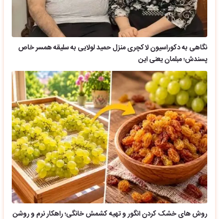
نگاهی به دکوراسیون لاکچری منزل حمید لولایی به سلیقه همسر خاص
پسندش؛ مبلمان یعنی این
روش های خشک کردن انگور و تهیه کشمش خانگی؛ راهکار نرم و روشن