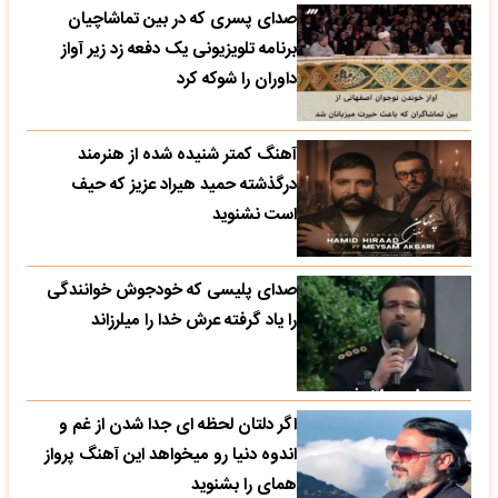
صدای پسری که در بین تماشاچیان
برنامه تلویزیونی یک دفعه زد زیر آواز
داوران را شوکه کرد
آهنگ کمتر شنیده شده از هنرمند
درگذشته حمید هیراد عزیز که حیف
است نشنوید
صدای پلیسی که خودجوش خوانندگی
را یاد گرفته عرش خدا را میلرزاند
اگر دلتان لحظه ای جدا شدن از غم و
اندوه دنیا رو میخواهد این آهنگ پرواز
همای را بشنوید