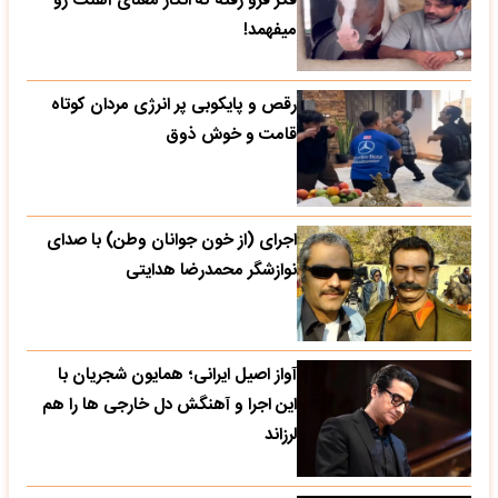
فکر فرو رفته که انگار معنای آهنگ رو
میفهمد!
رقص و پایکوبی پر انرژی مردان کوتاه
قامت و خوش ذوق
اجرای (از خون جوانان وطن) با صدای
نوازشگر محمدرضا هدایتی
آواز اصیل ایرانی؛ همایون شجریان با
این اجرا و آهنگش دل خارجی ها را هم
لرزاند