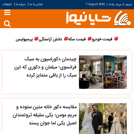
|
|
تماس با ما
درباره ما
تبلیغات
جمعه ۱۶ مرداد ۱۴۰۵
|
7 August 2026
قیمت خودرو
قیمت سکه
دانش آراستگی
پرسپولیس
چیدمان دکوراسیون به سبک
فرانسوی؛ مبلمان و دکوری که این
سبک را از باقی متمایز کرده
مقایسه دکور خانه متین ستوده و
مریم مومن؛ یکی سلیقه ثروتمندان
اصیل یکی اما جوان پسند