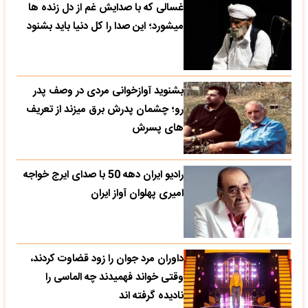
غسالی که با صدایش غم از دل زنده ها
میشورد؛ این صدا را کل دنیا باید بشنود
بشنوید آوازخوانی مردی در وصف پدر
رو؛ چشمان پدرش برق میزند از تعریف
های پسرش
رادیو ایران دهه 50 با صدای ایرج خواجه
امیری پهلوان آواز ایران
داوران مرد جوان را زود قضاوت کردند،
وقتی خواند فهمیدند چه الماسی را
نادیده گرفته اند