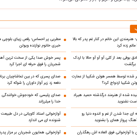
ب
 هنرمندی این خانم در کنار غم پدر که بالا
مطربی پر احساس؛ رقص زیبای بلوچی مر
ماتم زده کرد
خبری خانوم نوازنده ویولن
ادق بوقی بعد از کلی آو آو آو حالا با اردک
پسر خوش صدا یکی از سخت ترین آه
م برگشت
شجریان را فوق حرفه ای اجرا کرد
 شده توسط همسر هوتن شکیبا از عمارت
صدای پسری که در بین تماشاچیان برنام
ن شکیبا ازدواج کرد؟
دفعه زد زیر آواز داوران را شوکه کرد
ده شده از هنرمند درگذشته حمید هیراد
صدای پلیسی که خودجوش خوانندگی را 
است نشنوید
خدا را میلرزاند
 ای جدا شدن از غم و اندوه دنیا رو
آوازخوانی استاد کاویانی در دل طبیعت
هنگ پرواز همای را بشنوید
شنونده ای می اندازد
با آوازخوانی فوق العاده اش رهگذران
آوازخوانی همایون شجریان بر مزار پد