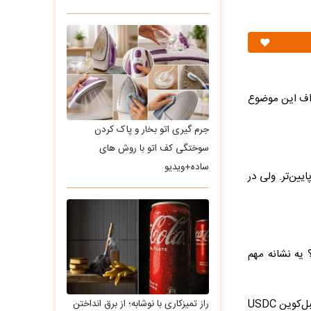
بور از ۸۰ هزار دلار. کوین‌تلگراف این موضوع
جرم گیری اتو بخار و پاک کردن
سوختگی کف اتو با روش های
ساده+ویدیو
ردد پایین‌تر. ولی در
 یه نشانه مهم
۷.۵ میلیارد دلار USDC آماده ورود به بازار کریپتوکوانت گزارش داده که ۷.۵ میلیارد دلار استیبل‌کوین USDC
راز تمیزکاری با نوشابه؛ از برق انداختن