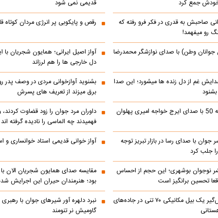
 خودش جمع کرد
قدیمی نمی شود
انی صاحبش به قدری در فکر فرو رفته که
رقص و پایکوبی پر انرژی مردان کوتاه
نگ رو میفهمد!
 جوانان وطن) با صدای نوازشگر محمدرضا
آواز اصیل ایرانی؛ همایون شجریان با 
دل خارجی ها را هم لرزاند
دایش غم از دل زنده ها میشورد؛ این صدا
بشنوید آوازخوانی مردی در وصف پدر 
 بشنود
برق میزند از تعریف های پسرش
رادیو ایران دهه 50 با صدای ایرج خواجه امیری پهلوان
داوران مرد جوان را زود قضاوت کردند، 
فهمیدند چه الماسی را نادیده گرفته اند
ر جوان با صدای رسا در بازار تبریز توجه
آواز خوانی قدیمی استاد خوانساری و است
را جلب کرد
شر نوجوان بوشهری؛ این حجم از احساس
مقایسه صدای همایون شجریان الان با 
عا تحسین‌ برانگیز است
بود؛ هنرمندان حیران این اجرایش شدن
جابه‌جایی نفس‌گیر یک بیل مکانیکی ۷۰ تنی در جاده‌های
نبرد دلهره آور شیرهای جوان با رهبری ی
ستانی
گاومیش نر تنومند