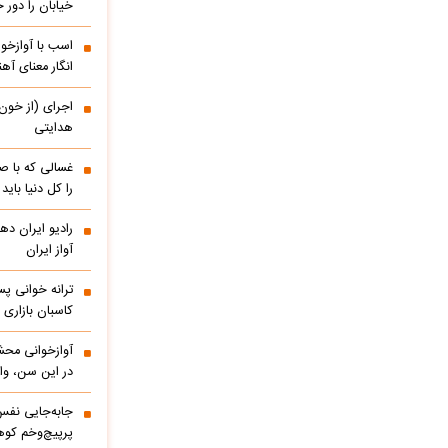
خیابان را دور
اسب با آوازخو
انگار معنای آه
اجرای (از خون
هدایتی
غسالی که با ص
را کل دنیا باید
آواز ایران
ترانه خوانی پس
کاسبان بازاری 
آوازخوانی مح
در این سن، واق
پرپیچ‌وخم کوه