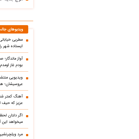
ویدیوهای جال
مطربی خیابانی؛
ایستاده شهر را 
آواز ماندگار؛ ص
بودم غاز اومد
ویدیویی منتشر
عروسیشان؛ هوت
آهنگ کمتر شنی
عزیز که حیف 
اگر دلتان لحظه
میخواهد این آ
مرد ویلچرنشین 