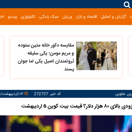
گزارش و تحلیل
اقتصاد و بازار
ورزش
سبک زندگی
تکنولوژی
ویدیو
اخب
مقایسه دکور خانه متین ستوده
و مریم مومن؛ یکی سلیقه
ثروتمندان اصیل یکی اما جوان
پسند
رین عناوین
کد خبر: 272737
۰۶/اردیبهشت/۱۴۰۵ ۱۳:۲۳:۳۱
ار؟ قیمت بیت کوین 6 اردیبهشت