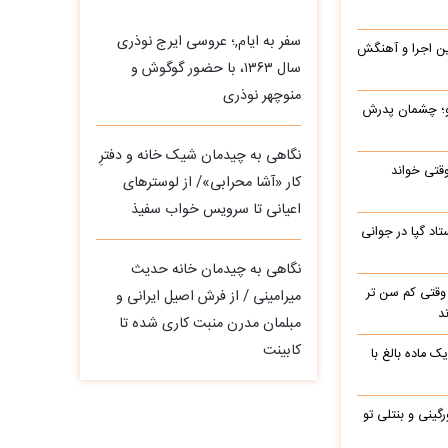
سفر به ایام,؛ عروسی ایرج نوذری
این اجرا و آهنگش
سال ۱۳۶۳، با حضور گوگوش و
منوچهر نوذری
رو؛ چشمان پدرش
نگاهی به چیدمان شیک خانه و دفترِ
وقتی خواند
کار «آشا محرابی»/ از لوسترهای
اعیانی تا سرویس خواب سفیذ
اد گپا در جوانی
نگاهی به چیدمان خانه حدیث
وقتی کم سن تر
میرامینی / از فرش اصیل ایرانی و
د
مبلمان مدرن منبت‌ کاری‌ شده تا
کابینت
ک ماده بالغ با
رگینی و بنتلی تو