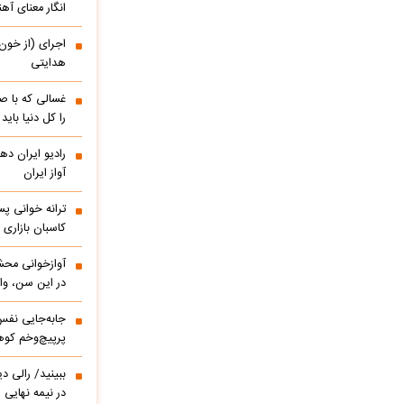
انگار معنای آه
اجرای (از خون
هدایتی
غسالی که با ص
را کل دنیا باید
آواز ایران
ترانه خوانی پس
کاسبان بازاری 
آوازخوانی مح
در این سن، واق
پرپیچ‌وخم کوه
ببینید/ 
در نیمه نهایی