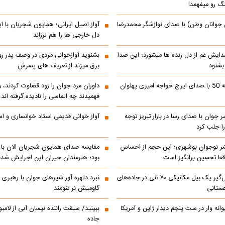
نگ رو میفهمد!
 جوانان وطن) با صدای نوازشگر محمدرضا
آواز اصیل ایرانی؛ همایون شجریان با 
دل خارجی ها را هم لرزاند
دایش غم از دل زنده ها میشورد؛ این صدا
بشنوید آوازخوانی مردی در وصف پدر 
 بشنود
برق میزند از تعریف های پسرش
رادیو ایران دهه 50 با صدای ایرج خواجه امیری پهلوان
داوران مرد جوان را زود قضاوت کردند، 
فهمیدند چه الماسی را نادیده گرفته اند
ر جوان با صدای رسا در بازار تبریز توجه
آواز خوانی قدیمی استاد خوانساری و است
را جلب کرد
شر نوجوان بوشهری؛ این حجم از احساس
مقایسه صدای همایون شجریان الان با 
عا تحسین‌ برانگیز است
بود؛ هنرمندان حیران این اجرایش شدن
جابه‌جایی نفس‌گیر یک بیل مکانیکی ۷۰ تنی در جاده‌های
نبرد دلهره آور شیرهای جوان با رهبری ی
ستانی
گاومیش نر تنومند
رالی دیوانه وار در ست پنجم دیدار ژاپن و آمریکا
ببینید/ سبقت راننده نیسان آبی از لامبو
جاده