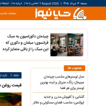
تماس با ما
درباره ما
تبلیغات
جمعه ۱۶ مرداد ۱۴۰۵
|
7 August 2026
|
|
صفحه نخست
چیدمان دکوراسیون به سبک
فرانسوی؛ مبلمان و دکوری که
این سبک را از باقی متمایز کرده
محبوب ها
خانه
تازه ت
مدل لوسترهای مناسب چیدمان
مینیمال؛ رنگ، متریال و ایده بهترین
قیمت روغن شنبه 5 اردیب
لوستر برای هر فضا
آشنایی با کفپوش مدرن و جدید
اپوکسی؛ مناسب فضای مسکونی و دفاتر