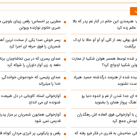
ب
 هنرمندی این خانم در کنار غم پدر که بالا
مطربی پر احساس؛ رقص زیبای بلوچی مر
ماتم زده کرد
خبری خانوم نوازنده ویولن
ادق بوقی بعد از کلی آو آو آو حالا با اردک
پسر خوش صدا یکی از سخت ترین آه
م برگشت
شجریان را فوق حرفه ای اجرا کرد
 شده توسط همسر هوتن شکیبا از عمارت
صدای پسری که در بین تماشاچیان برنام
ن شکیبا ازدواج کرد؟
دفعه زد زیر آواز داوران را شوکه کرد
ده شده از هنرمند درگذشته حمید هیراد
صدای پلیسی که خودجوش خوانندگی را 
است نشنوید
خدا را میلرزاند
 ای جدا شدن از غم و اندوه دنیا رو
آوازخوانی استاد کاویانی در دل طبیعت
هنگ پرواز همای را بشنوید
شنونده ای می اندازد
با آوازخوانی فوق العاده اش رهگذران
آوازخوانی همایون شجریان بر مزار پد
 خودش جمع کرد
قدیمی نمی شود
انی صاحبش به قدری در فکر فرو رفته که
رقص و پایکوبی پر انرژی مردان کوتاه