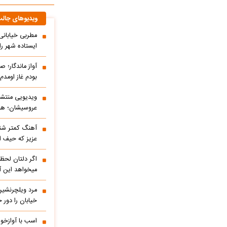
ویدیوهای جال
مطربی خیابانی؛
ایستاده شهر را 
آواز ماندگار؛ ص
بودم غاز اومد
ویدیویی منتشر
عروسیشان؛ هوت
آهنگ کمتر شنی
عزیز که حیف 
اگر دلتان لحظه
میخواهد این آ
مرد ویلچرنشین 
خیابان را دور
اسب با آوازخو