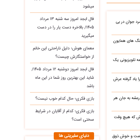
میشود
فال ابجد امروز سه‌ شنبه ۱۳ مرداد
د جوان در بی
۱۴۰۵/ بالاخره دست یار را در دست
میگیرید
نگ های همایون
معمای هوش؛ دلیل ناراحتی این خانم
از خواستگارش چیست؟
ه تلویزیونی یک
فال ابجد امروز دوشنبه ۱۲ مرداد ۱۴۰۵/
شاید این بهترین روز شما در این ماه
یاد گرفته عرش
باشد
 رعشه به جان هر
بازی فکری؛ حال کدام خوب نیست؟
بازی فکری؛ کدام از آقایان در شرایط
رش که هیچ وقت
سختی است؟
دنیای سلبریتی ها
 قامت و خوش ذوق