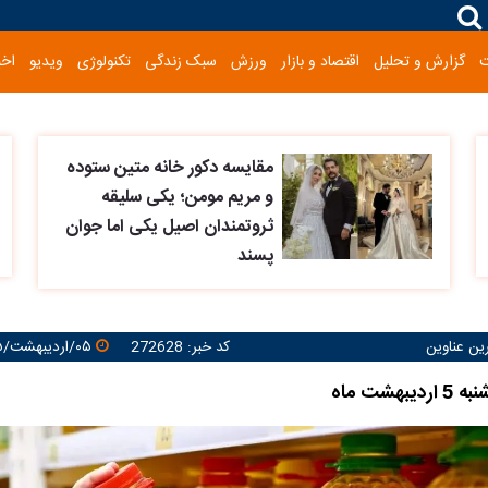
گزارش و تحلیل
اقتصاد و بازار
ورزش
سبک زندگی
تکنولوژی
ویدیو
اخب
مقایسه دکور خانه متین ستوده
و مریم مومن؛ یکی سلیقه
ثروتمندان اصیل یکی اما جوان
پسند
رین عناوین
کد خبر: 272628
۰۵/اردیبهشت/۱۴۰۵ ۱۲:۴۳:۳۳
هشت ماه