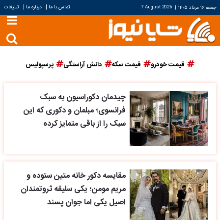
|
|
تماس با ما
درباره ما
تبلیغات
جمعه ۱۶ مرداد ۱۴۰۵
|
7 August 2026
قیمت خودرو
قیمت سکه
دانش آراستگی
پرسپولیس
چیدمان دکوراسیون به سبک
فرانسوی؛ مبلمان و دکوری که این
سبک را از باقی متمایز کرده
مقایسه دکور خانه متین ستوده و
مریم مومن؛ یکی سلیقه ثروتمندان
اصیل یکی اما جوان پسند