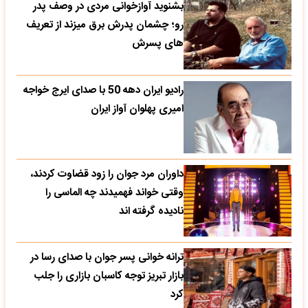
بشنوید آوازخوانی مردی در وصف پدر
رو؛ چشمان پدرش برق میزند از تعریف
های پسرش
رادیو ایران دهه 50 با صدای ایرج خواجه
امیری پهلوان آواز ایران
داوران مرد جوان را زود قضاوت کردند،
وقتی خواند فهمیدند چه الماسی را
نادیده گرفته اند
ترانه خوانی پسر جوان با صدای رسا در
بازار تبریز توجه کاسبان بازاری را جلب
کرد