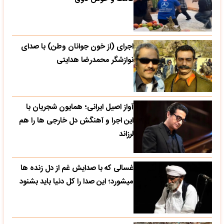
اجرای (از خون جوانان وطن) با صدای
نوازشگر محمدرضا هدایتی
آواز اصیل ایرانی؛ همایون شجریان با
این اجرا و آهنگش دل خارجی ها را هم
لرزاند
غسالی که با صدایش غم از دل زنده ها
میشورد؛ این صدا را کل دنیا باید بشنود