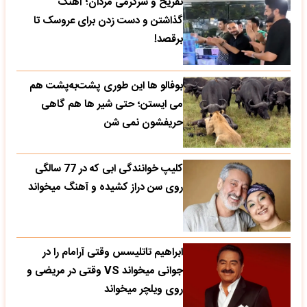
تفریح و سرگرمی مردان؛ آهنگ
گذاشتن و دست زدن برای عروسک تا
برقصد!
بوفالو ها این‌ طوری پشت‌به‌پشت هم
می‌ ایستن؛ حتی شیر ها هم گاهی
حریفشون نمی‌ شن
کلیپ خوانندگی ابی که در 77 سالگی
روی سن دراز کشیده و آهنگ میخواند
ابراهیم تاتلیسس وقتی آرامام را در
جوانی میخواند VS وقتی در مریضی و
روی ویلچر میخواند