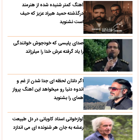
آهنگ کمتر شنیده شده از هنرمند
درگذشته حمید هیراد عزیز که حیف
است نشنوید
صدای پلیسی که خودجوش خوانندگی
را یاد گرفته عرش خدا را میلرزاند
اگر دلتان لحظه ای جدا شدن از غم و
اندوه دنیا رو میخواهد این آهنگ پرواز
همای را بشنوید
آوازخوانی استاد کاویانی در دل طبیعت
رعشه به جان هر شنونده ای می اندازد