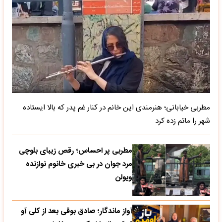
مطربی خیابانی؛ هنرمندی این خانم در کنار غم پدر که بالا ایستاده
شهر را ماتم زده کرد
مطربی پر احساس؛ رقص زیبای بلوچی
مرد جوان در بی خبری خانوم نوازنده
ویولن
آواز ماندگار؛ صادق بوقی بعد از کلی آو