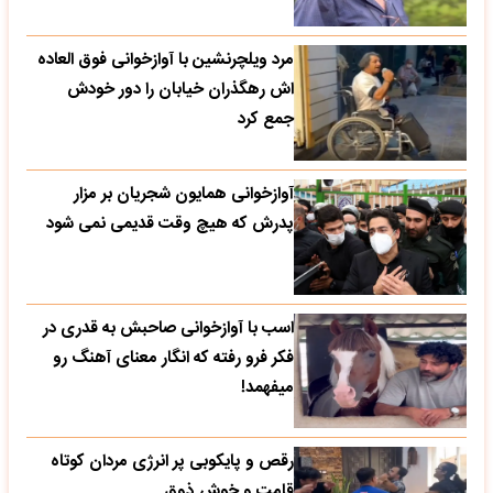
مرد ویلچرنشین با آوازخوانی فوق العاده
اش رهگذران خیابان را دور خودش
جمع کرد
آوازخوانی همایون شجریان بر مزار
پدرش که هیچ وقت قدیمی نمی شود
اسب با آوازخوانی صاحبش به قدری در
فکر فرو رفته که انگار معنای آهنگ رو
میفهمد!
رقص و پایکوبی پر انرژی مردان کوتاه
قامت و خوش ذوق