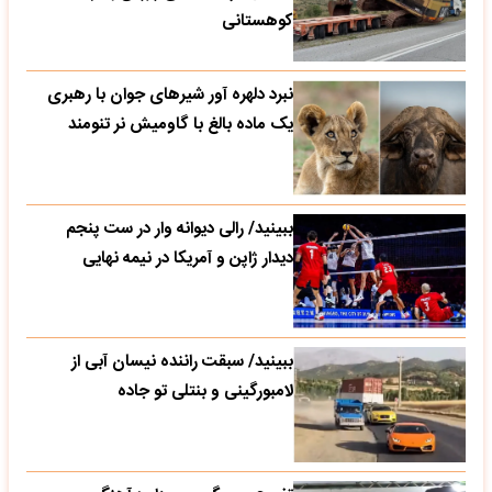
کوهستانی
نبرد دلهره آور شیرهای جوان با رهبری
یک ماده بالغ با گاومیش نر تنومند
ببینید/ رالی دیوانه وار در ست پنجم
دیدار ژاپن و آمریکا در نیمه نهایی
ببینید/ سبقت راننده نیسان آبی از
لامبورگینی و بنتلی تو جاده