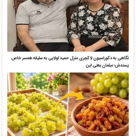
نگاهی به دکوراسیون لاکچری منزل حمید لولایی به سلیقه همسر خاص
پسندش؛ مبلمان یعنی این