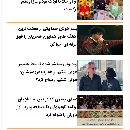
آو آو حالا با اردک بودم غاز اومدم
برگشت
پسر خوش صدا یکی از سخت ترین
آهنگ های همایون شجریان را فوق
حرفه ای اجرا کرد
ویدیویی منتشر شده توسط همسر
هوتن شکیبا از عمارت عروسیشان؛
هوتن شکیبا ازدواج کرد؟
صدای پسری که در بین تماشاچیان
برنامه تلویزیونی یک دفعه زد زیر آواز
داوران را شوکه کرد