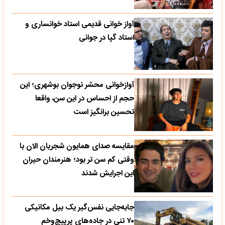
آواز خوانی قدیمی استاد خوانساری و
استاد گپا در جوانی
آوازخوانی محشر نوجوان بوشهری؛ این
حجم از احساس در این سن، واقعا
تحسین‌ برانگیز است
مقایسه صدای همایون شجریان الان با
وقتی کم سن تر بود؛ هنرمندان حیران
این اجرایش شدند
جابه‌جایی نفس‌گیر یک بیل مکانیکی
۷۰ تنی در جاده‌های پرپیچ‌وخم