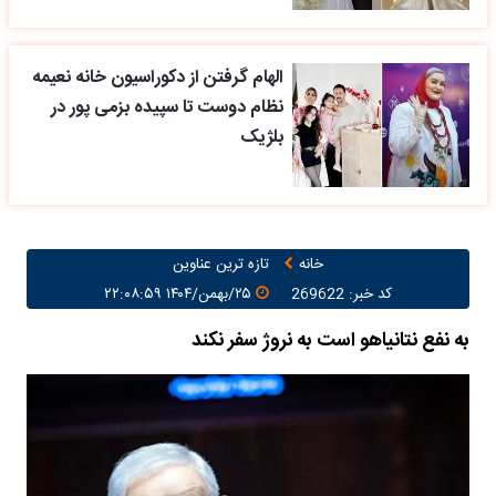
الهام گرفتن از دکوراسیون خانه نعیمه
نظام دوست تا سپیده بزمی پور در
بلژیک
خانه
تازه ترین عناوین
کد خبر: 269622
۲۵/بهمن/۱۴۰۴ ۲۲:۰۸:۵۹
به نفع نتانیاهو است به نروژ سفر نکند