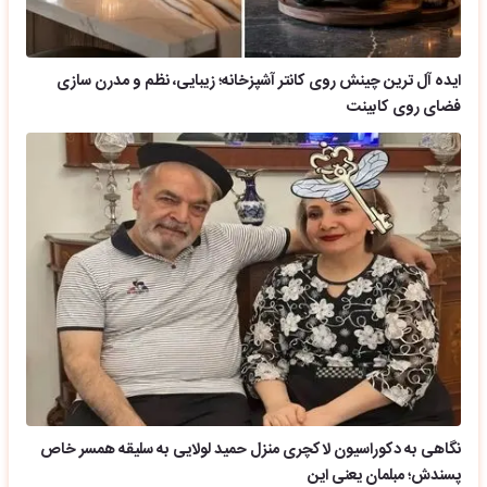
ایده آل ترین چینش روی کانتر آشپزخانه؛ زیبایی، نظم و مدرن سازی
فضای روی کابینت
نگاهی به دکوراسیون لاکچری منزل حمید لولایی به سلیقه همسر خاص
پسندش؛ مبلمان یعنی این