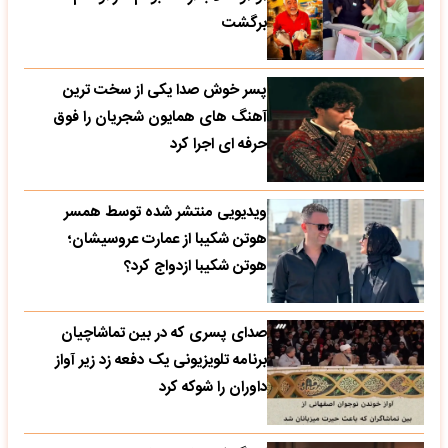
برگشت
پسر خوش صدا یکی از سخت ترین
آهنگ های همایون شجریان را فوق
حرفه ای اجرا کرد
ویدیویی منتشر شده توسط همسر
هوتن شکیبا از عمارت عروسیشان؛
هوتن شکیبا ازدواج کرد؟
صدای پسری که در بین تماشاچیان
برنامه تلویزیونی یک دفعه زد زیر آواز
داوران را شوکه کرد