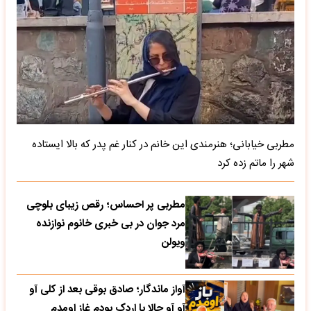
مطربی خیابانی؛ هنرمندی این خانم در کنار غم پدر که بالا ایستاده
شهر را ماتم زده کرد
مطربی پر احساس؛ رقص زیبای بلوچی
مرد جوان در بی خبری خانوم نوازنده
ویولن
آواز ماندگار؛ صادق بوقی بعد از کلی آو
آو آو حالا با اردک بودم غاز اومدم