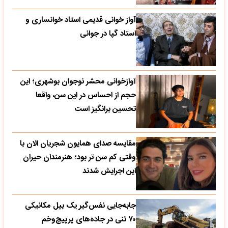
آواز خوانی قدیمی استاد خوانساری و
استاد گپا در جوانی
آوازخوانی محشر نوجوان بوشهری؛ این
حجم از احساس در این سن، واقعا
تحسین‌ برانگیز است
مقایسه صدای همایون شجریان الان با
وقتی کم سن تر بود؛ هنرمندان حیران
این اجرایش شدند
جابه‌جایی نفس‌گیر یک بیل مکانیکی
۷۰ تنی در جاده‌های پرپیچ‌وخم