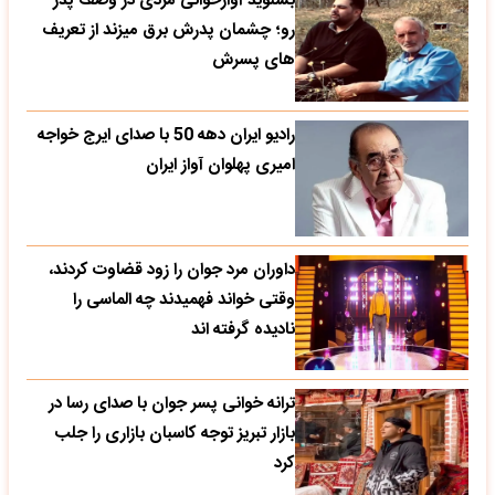
بشنوید آوازخوانی مردی در وصف پدر
رو؛ چشمان پدرش برق میزند از تعریف
های پسرش
رادیو ایران دهه 50 با صدای ایرج خواجه
امیری پهلوان آواز ایران
داوران مرد جوان را زود قضاوت کردند،
وقتی خواند فهمیدند چه الماسی را
نادیده گرفته اند
ترانه خوانی پسر جوان با صدای رسا در
بازار تبریز توجه کاسبان بازاری را جلب
کرد