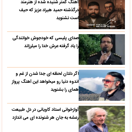
آهنگ کمتر شنیده شده از هنرمند
درگذشته حمید هیراد عزیز که حیف
است نشنوید
صدای پلیسی که خودجوش خوانندگی
را یاد گرفته عرش خدا را میلرزاند
اگر دلتان لحظه ای جدا شدن از غم و
اندوه دنیا رو میخواهد این آهنگ پرواز
همای را بشنوید
آوازخوانی استاد کاویانی در دل طبیعت
رعشه به جان هر شنونده ای می اندازد