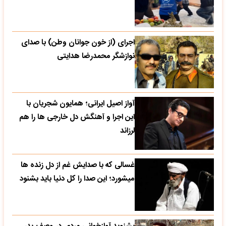
اجرای (از خون جوانان وطن) با صدای
نوازشگر محمدرضا هدایتی
آواز اصیل ایرانی؛ همایون شجریان با
این اجرا و آهنگش دل خارجی ها را هم
لرزاند
غسالی که با صدایش غم از دل زنده ها
میشورد؛ این صدا را کل دنیا باید بشنود