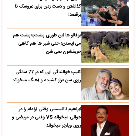
گذاشتن و دست زدن برای عروسک تا
برقصد!
بوفالو ها این‌ طوری پشت‌به‌پشت هم
می‌ ایستن؛ حتی شیر ها هم گاهی
حریفشون نمی‌ شن
کلیپ خوانندگی ابی که در 77 سالگی
روی سن دراز کشیده و آهنگ میخواند
ابراهیم تاتلیسس وقتی آرامام را در
جوانی میخواند VS وقتی در مریضی و
روی ویلچر میخواند