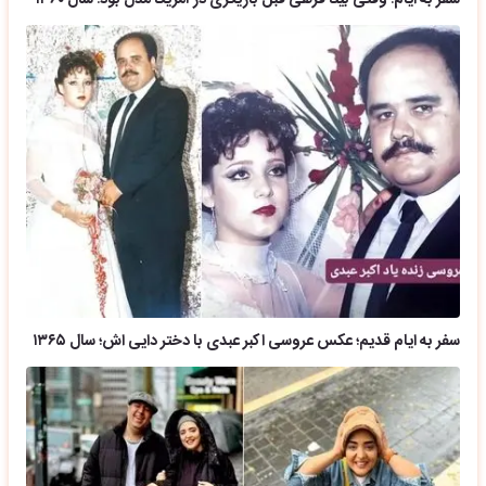
سفر به ایام قدیم؛ عکس عروسی اکبر عبدی با دختر دایی اش؛ سال ۱۳۶۵