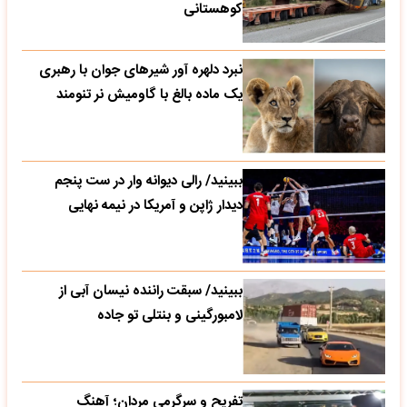
کوهستانی
نبرد دلهره آور شیرهای جوان با رهبری
یک ماده بالغ با گاومیش نر تنومند
ببینید/ رالی دیوانه وار در ست پنجم
دیدار ژاپن و آمریکا در نیمه نهایی
ببینید/ سبقت راننده نیسان آبی از
لامبورگینی و بنتلی تو جاده
تفریح و سرگرمی مردان؛ آهنگ