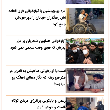
مرد ویلچرنشین با آوازخوانی فوق العاده
اش رهگذران خیابان را دور خودش
جمع کرد
آوازخوانی همایون شجریان بر مزار
پدرش که هیچ وقت قدیمی نمی شود
اسب با آوازخوانی صاحبش به قدری در
فکر فرو رفته که انگار معنای آهنگ رو
میفهمد!
رقص و پایکوبی پر انرژی مردان کوتاه
قامت و خوش ذوق